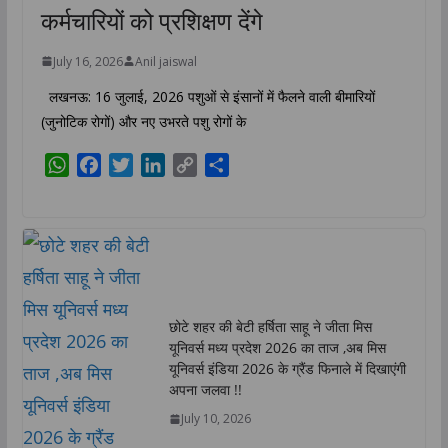
कर्मचारियों को प्रशिक्षण देंगे
July 16, 2026
Anil jaiswal
लखनऊ: 16 जुलाई, 2026 पशुओं से इंसानों में फैलने वाली बीमारियों
(जुनोटिक रोगों) और नए उभरते पशु रोगों के
W
F
T
L
C
S
h
a
w
i
o
h
a
c
i
n
p
a
t
e
t
k
y
r
s
b
t
e
L
e
A
o
e
d
i
p
o
r
I
n
छोटे शहर की बेटी हर्षिता साहू ने जीता मिस
p
k
n
k
यूनिवर्स मध्य प्रदेश 2026 का ताज ,अब मिस
यूनिवर्स इंडिया 2026 के ग्रैंड फिनाले में दिखाएंगी
अपना जलवा !!
July 10, 2026