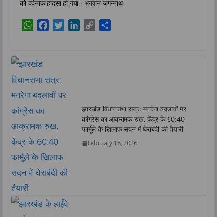
को दर्दनाक हादसा हो गया। भगवान जगन्नाथ
W
F
T
L
C
S
h
a
w
i
o
h
a
c
i
n
p
a
t
e
t
k
y
r
s
b
t
e
L
e
A
o
e
d
i
p
o
r
I
n
p
k
n
k
झारखंड विधानसभा सत्र: मनरेगा बदलावों पर
कांग्रेस का आक्रामक रुख, केंद्र के 60:40
फार्मूले के खिलाफ सदन में घेराबंदी की तैयारी
February 18, 2026