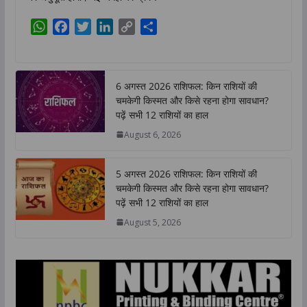
W
F
T
L
C
S
h
a
w
i
o
h
a
c
i
n
p
a
t
e
t
k
y
r
6 अगस्त 2026 राशिफल: किन राशियों की
s
b
t
e
L
e
चमकेगी किस्मत और किसे रहना होगा सावधान?
A
o
e
d
i
पढ़ें सभी 12 राशियों का हाल
p
o
r
I
n
August 6, 2026
p
k
n
k
5 अगस्त 2026 राशिफल: किन राशियों की
चमकेगी किस्मत और किसे रहना होगा सावधान?
पढ़ें सभी 12 राशियों का हाल
August 5, 2026