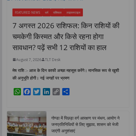
FEATURED NEWS
धर्म
राशिफल
लाइफस्टाइल
7 अगस्त 2026 राशिफल: किन राशियों की
चमकेगी किस्मत और किसे रहना होगा
सावधान? पढ़ें सभी 12 राशियों का हाल
August 7, 2026
TLT Desk
मेष राशि :- आज के दिन काफी अच्छा महसूस करेंगे। मानसिक रूप से खुशी
की अनुभूति होगी। नई जगहों पर भ्रमण
W
F
T
L
C
S
h
a
w
i
o
h
a
c
i
n
p
a
t
e
t
k
y
r
गोण्डा में पिछड़ा वर्ग आरक्षण पर मंथन, आयोग ने
s
b
t
e
L
e
जनप्रतिनिधियों से लिए सुझाव, शासन को भेजी
A
o
e
d
i
जाएंगी अनुशंसाएं
p
o
r
I
n