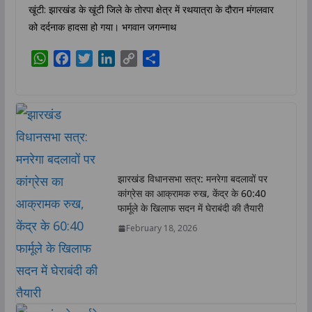
खूंटी: झारखंड के खूंटी जिले के तोरपा क्षेत्र में रथयात्रा के दौरान मंगलवार
को दर्दनाक हादसा हो गया। भगवान जगन्नाथ
W
F
T
L
C
S
h
a
w
i
o
h
a
c
i
n
p
a
t
e
t
k
y
r
s
b
t
e
L
e
A
o
e
d
i
p
o
r
I
n
p
k
n
k
झारखंड विधानसभा सत्र: मनरेगा बदलावों पर
कांग्रेस का आक्रामक रुख, केंद्र के 60:40
फार्मूले के खिलाफ सदन में घेराबंदी की तैयारी
February 18, 2026