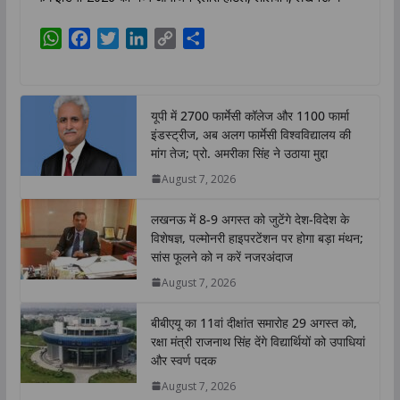
W
F
T
L
C
S
h
a
w
i
o
h
a
c
i
n
p
a
t
e
t
k
y
r
यूपी में 2700 फार्मेसी कॉलेज और 1100 फार्मा
s
b
t
e
L
e
इंडस्ट्रीज, अब अलग फार्मेसी विश्वविद्यालय की
A
o
e
d
i
मांग तेज; प्रो. अमरीका सिंह ने उठाया मुद्दा
p
o
r
I
n
August 7, 2026
p
k
n
k
लखनऊ में 8-9 अगस्त को जुटेंगे देश-विदेश के
विशेषज्ञ, पल्मोनरी हाइपरटेंशन पर होगा बड़ा मंथन;
सांस फूलने को न करें नजरअंदाज
August 7, 2026
बीबीएयू का 11वां दीक्षांत समारोह 29 अगस्त को,
रक्षा मंत्री राजनाथ सिंह देंगे विद्यार्थियों को उपाधियां
और स्वर्ण पदक
August 7, 2026