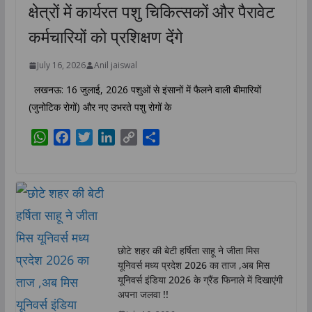
क्षेत्रों में कार्यरत पशु चिकित्सकों और पैरावेट
कर्मचारियों को प्रशिक्षण देंगे
July 16, 2026
Anil jaiswal
लखनऊ: 16 जुलाई, 2026 पशुओं से इंसानों में फैलने वाली बीमारियों
(जुनोटिक रोगों) और नए उभरते पशु रोगों के
W
F
T
L
C
S
h
a
w
i
o
h
a
c
i
n
p
a
t
e
t
k
y
r
s
b
t
e
L
e
A
o
e
d
i
p
o
r
I
n
छोटे शहर की बेटी हर्षिता साहू ने जीता मिस
p
k
n
k
यूनिवर्स मध्य प्रदेश 2026 का ताज ,अब मिस
यूनिवर्स इंडिया 2026 के ग्रैंड फिनाले में दिखाएंगी
अपना जलवा !!