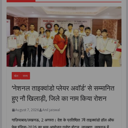
खेल
राज्य
‘नेशनल ताइक्वांडो प्लेयर अवॉर्ड’ से सम्मानित
हुए नौ खिलाड़ी, जिले का नाम किया रोशन
August 7, 2026
Anil jaiswal
गाज़ियाबाद/लखनऊ, 2 अगस्त। देश के प्रतिष्ठित 7वें ताइक्वांडो हॉल ऑफ
फेम इंडिया-2026 का भव्य आयोजन एलोरा होटल, लालबाग, लखनऊ में