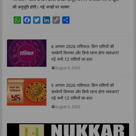
की अनुभूति होगी। नई जगहों पर भ्रमण
W
F
T
L
C
S
h
a
w
i
o
h
a
c
i
n
p
a
t
e
t
k
y
r
6 अगस्त 2026 राशिफल: किन राशियों की
s
b
t
e
L
e
चमकेगी किस्मत और किसे रहना होगा सावधान?
A
o
e
d
i
पढ़ें सभी 12 राशियों का हाल
p
o
r
I
n
August 6, 2026
p
k
n
k
5 अगस्त 2026 राशिफल: किन राशियों की
चमकेगी किस्मत और किसे रहना होगा सावधान?
पढ़ें सभी 12 राशियों का हाल
August 5, 2026