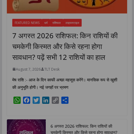
FEATURED NEWS
धर्म
राशिफल
लाइफस्टाइल
7 अगस्त 2026 राशिफल: किन राशियों की
चमकेगी किस्मत और किसे रहना होगा
सावधान? पढ़ें सभी 12 राशियों का हाल
August 7, 2026
TLT Desk
मेष राशि :- आज के दिन काफी अच्छा महसूस करेंगे। मानसिक रूप से खुशी
की अनुभूति होगी। नई जगहों पर भ्रमण
W
F
T
L
C
S
h
a
w
i
o
h
a
c
i
n
p
a
t
e
t
k
y
r
6 अगस्त 2026 राशिफल: किन राशियों की
s
b
t
e
L
e
चमकेगी किस्मत और किसे रहना होगा सावधान?