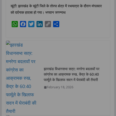
खूंटी: झारखंड के खूंटी जिले के तोरपा क्षेत्र में रथयात्रा के दौरान मंगलवार
को दर्दनाक हादसा हो गया। भगवान जगन्नाथ
W
F
T
L
C
S
h
a
w
i
o
h
a
c
i
n
p
a
t
e
t
k
y
r
s
b
t
e
L
e
A
o
e
d
i
p
o
r
I
n
p
k
n
k
झारखंड विधानसभा सत्र: मनरेगा बदलावों पर
कांग्रेस का आक्रामक रुख, केंद्र के 60:40
फार्मूले के खिलाफ सदन में घेराबंदी की तैयारी
February 18, 2026