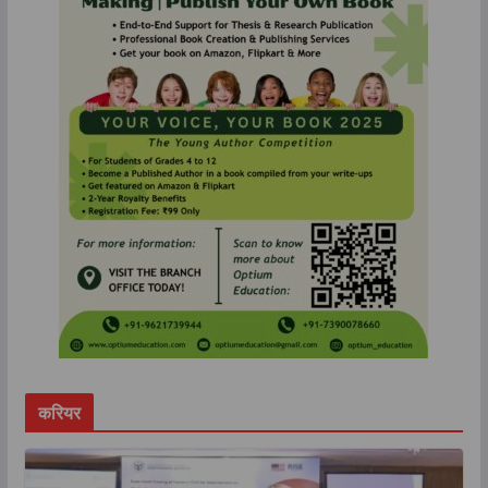
करियर