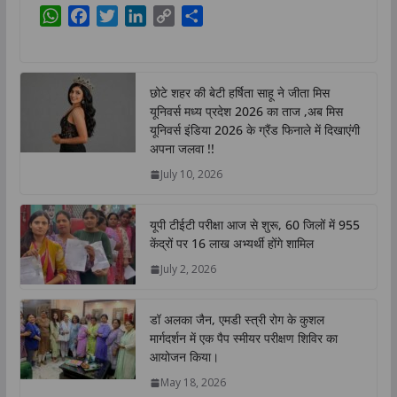
W
F
T
L
C
S
h
a
w
i
o
h
a
c
i
n
p
a
t
e
t
k
y
r
छोटे शहर की बेटी हर्षिता साहू ने जीता मिस
s
b
t
e
L
e
यूनिवर्स मध्य प्रदेश 2026 का ताज ,अब मिस
A
o
e
d
i
यूनिवर्स इंडिया 2026 के ग्रैंड फिनाले में दिखाएंगी
p
o
r
I
n
अपना जलवा !!
p
k
n
k
July 10, 2026
यूपी टीईटी परीक्षा आज से शुरू, 60 जिलों में 955
केंद्रों पर 16 लाख अभ्यर्थी होंगे शामिल
July 2, 2026
डॉ अलका जैन, एमडी स्त्री रोग के कुशल
मार्गदर्शन में एक पैप स्मीयर परीक्षण शिविर का
आयोजन किया।
May 18, 2026