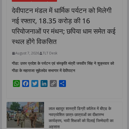
देवीपाटन मंडल में धार्मिक पर्यटन को मिलेगी
नई रफ्तार, 18.35 करोड़ की 16
परियोजनाओं पर मंथन; छपिया धाम समेत कई
स्थल होंगे विकसित
August 7, 2026
TLT Desk
गोंडा: उत्तर प्रदेश के पर्यटन एवं संस्कृति मंत्री जयवीर सिंह ने शुक्रवार को
गोंडा के महाराजा सुहेलदेव सभागार में देवीपाटन
W
F
T
L
C
S
h
a
w
i
o
h
a
c
i
n
p
a
t
e
t
k
y
r
लाल बहादुर शास्त्री डिग्री कॉलेज में बीएड के
s
b
t
e
L
e
नवप्रवेशित छात्र-छात्राओं का दीक्षारम्भ
A
o
e
d
i
कार्यक्रम, भावी शिक्षकों को दिलाई जिम्मेदारी का
p
o
r
I
n
अहसास