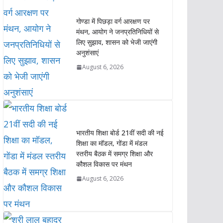
s
b
t
e
L
e
गोण्डा में पिछड़ा वर्ग आरक्षण पर
A
o
e
d
i
मंथन, आयोग ने जनप्रतिनिधियों से
p
o
r
I
n
लिए सुझाव, शासन को भेजी जाएंगी
p
k
n
k
अनुशंसाएं
August 6, 2026
भारतीय शिक्षा बोर्ड 21वीं सदी की नई
शिक्षा का मॉडल, गोंडा में मंडल
स्तरीय बैठक में समग्र शिक्षा और
कौशल विकास पर मंथन
August 6, 2026