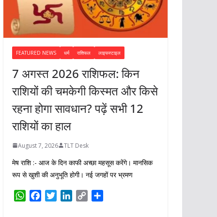
FEATURED NEWS
धर्म
राशिफल
लाइफस्टाइल
7 अगस्त 2026 राशिफल: किन
राशियों की चमकेगी किस्मत और किसे
रहना होगा सावधान? पढ़ें सभी 12
राशियों का हाल
August 7, 2026
TLT Desk
मेष राशि :- आज के दिन काफी अच्छा महसूस करेंगे। मानसिक
रूप से खुशी की अनुभूति होगी। नई जगहों पर भ्रमण
W
F
T
L
C
S
h
a
w
i
o
h