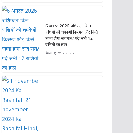
a
c
i
n
p
a
t
e
t
k
y
r
s
b
t
e
L
e
A
o
e
d
i
6 अगस्त 2026 राशिफल: किन
p
o
r
I
n
राशियों की चमकेगी किस्मत और किसे
p
k
n
k
रहना होगा सावधान? पढ़ें सभी 12
राशियों का हाल
August 6, 2026