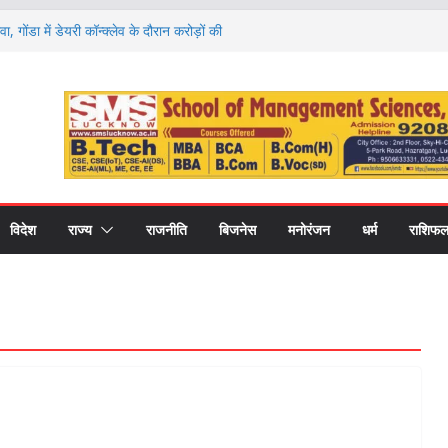
वा, गोंडा में डेयरी कॉन्क्लेव के दौरान करोड़ों की
को बांटे गए स्वीकृति पत्र और डेमो चेक
 राशियों की चमकेगी किस्मत और किसे रहना होगा
ों का हाल
ण पर मंथन, आयोग ने जनप्रतिनिधियों से लिए सुझाव,
ाएं
 की नई शिक्षा का मॉडल, गोंडा में मंडल स्तरीय बैठक में
ास पर मंथन
री कॉलेज में नवप्रवेशी छात्रों का भव्य स्वागत,
र और उच्च शिक्षा का मिला मार्गदर्शन
विदेश
राज्य
राजनीति
बिजनेस
मनोरंजन
धर्म
राशिफ