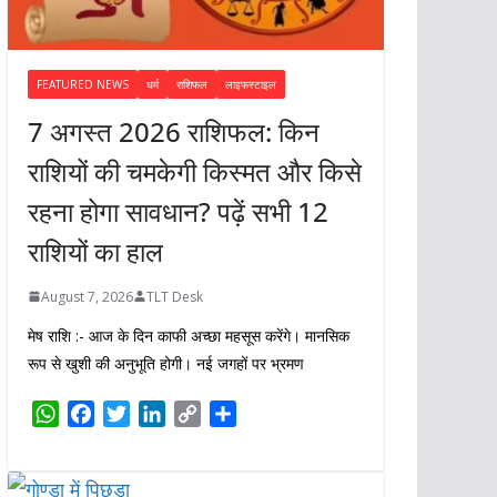
FEATURED NEWS
धर्म
राशिफल
लाइफस्टाइल
7 अगस्त 2026 राशिफल: किन
राशियों की चमकेगी किस्मत और किसे
रहना होगा सावधान? पढ़ें सभी 12
राशियों का हाल
August 7, 2026
TLT Desk
मेष राशि :- आज के दिन काफी अच्छा महसूस करेंगे। मानसिक
रूप से खुशी की अनुभूति होगी। नई जगहों पर भ्रमण
W
F
T
L
C
S
h
a
w
i
o
h
a
c
i
n
p
a
t
e
t
k
y
r