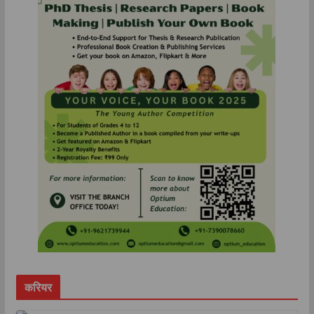
करियर