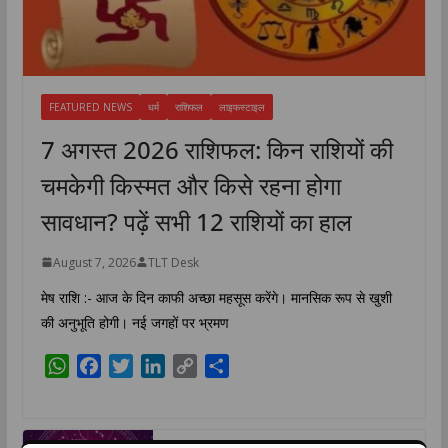
FEATURED NEWS
धर्म
राशिफल
लाइफस्टाइल
7 अगस्त 2026 राशिफल: किन राशियों की
चमकेगी किस्मत और किसे रहना होगा
सावधान? पढ़ें सभी 12 राशियों का हाल
August 7, 2026
TLT Desk
मेष राशि :- आज के दिन काफी अच्छा महसूस करेंगे। मानसिक रूप से खुशी
की अनुभूति होगी। नई जगहों पर भ्रमण
W
F
T
L
C
S
h
a
w
i
o
h
a
c
i
n
p
a
t
e
t
k
y
r