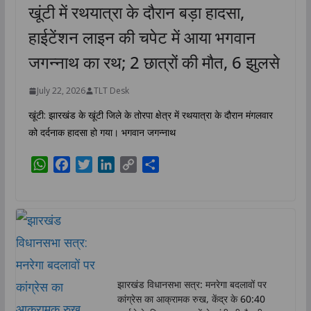
खूंटी में रथयात्रा के दौरान बड़ा हादसा,
हाईटेंशन लाइन की चपेट में आया भगवान
जगन्नाथ का रथ; 2 छात्रों की मौत, 6 झुलसे
July 22, 2026
TLT Desk
खूंटी: झारखंड के खूंटी जिले के तोरपा क्षेत्र में रथयात्रा के दौरान मंगलवार
को दर्दनाक हादसा हो गया। भगवान जगन्नाथ
W
F
T
L
C
S
h
a
w
i
o
h
a
c
i
n
p
a
t
e
t
k
y
r
s
b
t
e
L
e
A
o
e
d
i
p
o
r
I
n
p
k
n
k
झारखंड विधानसभा सत्र: मनरेगा बदलावों पर
कांग्रेस का आक्रामक रुख, केंद्र के 60:40