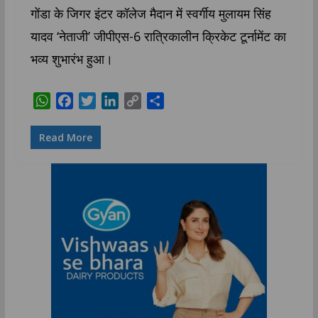
गोंडा के जिगर इंटर कॉलेज मैदान में स्वर्गीय मुलायम सिंह
यादव ‘नेताजी’ जीपीएस-6 रात्रिकालीन क्रिकेट टूर्नामेंट का
भव्य शुभारंभ हुआ।
W
F
T
L
C
S
h
a
w
i
o
h
a
c
i
n
p
a
Read More
t
e
t
k
y
r
s
b
t
e
L
e
A
o
e
d
i
p
o
r
I
n
p
k
n
k