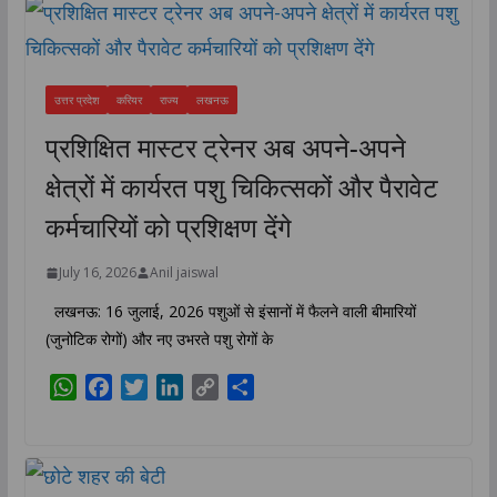
उत्तर प्रदेश
करियर
राज्य
लखनऊ
प्रशिक्षित मास्टर ट्रेनर अब अपने-अपने
क्षेत्रों में कार्यरत पशु चिकित्सकों और पैरावेट
कर्मचारियों को प्रशिक्षण देंगे
July 16, 2026
Anil jaiswal
लखनऊ: 16 जुलाई, 2026 पशुओं से इंसानों में फैलने वाली बीमारियों
(जुनोटिक रोगों) और नए उभरते पशु रोगों के
W
F
T
L
C
S
h
a
w
i
o
h
a
c
i
n
p
a
t
e
t
k
y
r
s
b
t
e
L
e