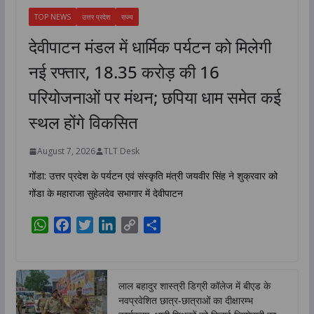
TOP NEWS
उत्तर प्रदेश
राज्य
देवीपाटन मंडल में धार्मिक पर्यटन को मिलेगी
नई रफ्तार, 18.35 करोड़ की 16
परियोजनाओं पर मंथन; छपिया धाम समेत कई
स्थल होंगे विकसित
August 7, 2026
TLT Desk
गोंडा: उत्तर प्रदेश के पर्यटन एवं संस्कृति मंत्री जयवीर सिंह ने शुक्रवार को
गोंडा के महाराजा सुहेलदेव सभागार में देवीपाटन
W
F
T
L
C
S
h
a
w
i
o
h
a
c
i
n
p
a
t
e
t
k
y
r
लाल बहादुर शास्त्री डिग्री कॉलेज में बीएड के
s
b
t
e
L
e
नवप्रवेशित छात्र-छात्राओं का दीक्षारम्भ
A
o
e
d
i