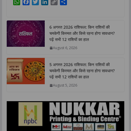
W
F
T
L
C
S
h
a
w
i
o
h
a
c
i
n
p
a
t
e
t
k
y
r
6 अगस्त 2026 राशिफल: किन राशियों की
s
b
t
e
L
e
चमकेगी किस्मत और किसे रहना होगा सावधान?
A
o
e
d
i
पढ़ें सभी 12 राशियों का हाल
p
o
r
I
n
August 6, 2026
p
k
n
k
5 अगस्त 2026 राशिफल: किन राशियों की
चमकेगी किस्मत और किसे रहना होगा सावधान?
पढ़ें सभी 12 राशियों का हाल
August 5, 2026