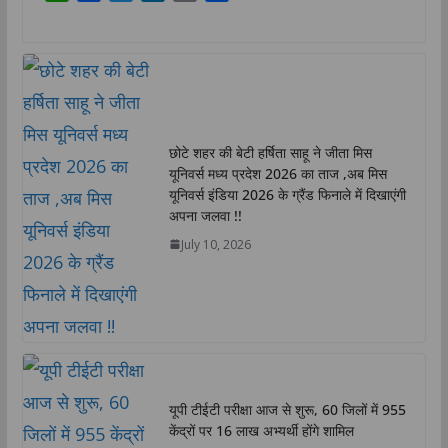
h
a
w
i
o
h
a
c
i
n
p
a
t
e
t
k
y
r
s
b
t
e
L
e
A
o
e
d
i
p
o
r
I
n
छोटे शहर की बेटी हर्षिता साहू ने जीता मिस
p
k
n
k
यूनिवर्स मध्य प्रदेश 2026 का ताज ,अब मिस
यूनिवर्स इंडिया 2026 के ग्रैंड फिनाले में दिखाएंगी
अपना जलवा !!
July 10, 2026
यूपी टीईटी परीक्षा आज से शुरू, 60 जिलों में 955
केंद्रों पर 16 लाख अभ्यर्थी होंगे शामिल