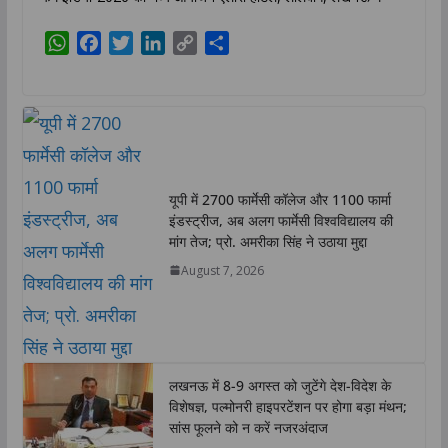
W
F
T
L
C
S
h
a
w
i
o
h
a
c
i
n
p
a
t
e
t
k
y
r
s
b
t
e
L
e
A
o
e
d
i
p
o
r
I
n
यूपी में 2700 फार्मेसी कॉलेज और 1100 फार्मा
p
k
n
k
इंडस्ट्रीज, अब अलग फार्मेसी विश्वविद्यालय की
मांग तेज; प्रो. अमरीका सिंह ने उठाया मुद्दा
August 7, 2026
लखनऊ में 8-9 अगस्त को जुटेंगे देश-विदेश के
विशेषज्ञ, पल्मोनरी हाइपरटेंशन पर होगा बड़ा मंथन;
सांस फूलने को न करें नजरअंदाज