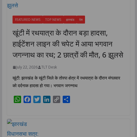
FEATURED NEWS
TOP NEWS
झारखंड
देश
खूंटी में रथयात्रा के दौरान बड़ा हादसा,
हाईटेंशन लाइन की चपेट में आया भगवान
जगन्नाथ का रथ; 2 छात्रों की मौत, 6 झुलसे
July 22, 2026
TLT Desk
खूंटी: झारखंड के खूंटी जिले के तोरपा क्षेत्र में रथयात्रा के दौरान मंगलवार
को दर्दनाक हादसा हो गया। भगवान जगन्नाथ
W
F
T
L
C
S
h
a
w
i
o
h
a
c
i
n
p
a
t
e
t
k
y
r
s
b
t
e
L
e
A
o
e
d
i