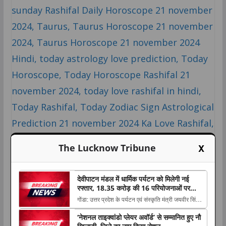
X
The Lucknow Tribune
देवीपाटन मंडल में धार्मिक पर्यटन को मिलेगी नई
रफ्तार, 18.35 करोड़ की 16 परियोजनाओं पर
मंथन; छपिया धाम समेत कई स्थल होंगे विकसित
गोंडा: उत्तर प्रदेश के पर्यटन एवं संस्कृति मंत्री जयवीर सिंह ने
शुक्रवार को गोंडा के महाराजा सुहेलदेव सभागार में देवीपाटन
‘नेशनल ताइक्वांडो प्लेयर अवॉर्ड’ से सम्मानित हुए नौ
The post देवीपाटन मंडल में धार्मिक पर्यटन को मिलेगी नई