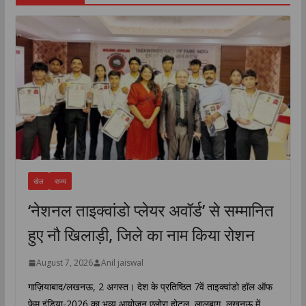
खेल
राज्य
‘नेशनल ताइक्वांडो प्लेयर अवॉर्ड’ से सम्मानित
हुए नौ खिलाड़ी, जिले का नाम किया रोशन
August 7, 2026
Anil jaiswal
गाज़ियाबाद/लखनऊ, 2 अगस्त। देश के प्रतिष्ठित 7वें ताइक्वांडो हॉल ऑफ
फेम इंडिया-2026 का भव्य आयोजन एलोरा होटल, लालबाग, लखनऊ में