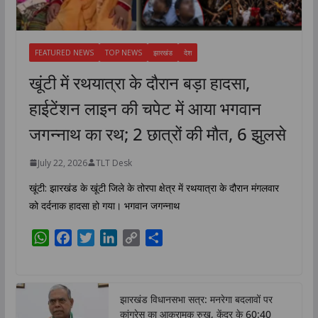
FEATURED NEWS
TOP NEWS
झारखंड
देश
खूंटी में रथयात्रा के दौरान बड़ा हादसा,
हाईटेंशन लाइन की चपेट में आया भगवान
जगन्नाथ का रथ; 2 छात्रों की मौत, 6 झुलसे
July 22, 2026
TLT Desk
खूंटी: झारखंड के खूंटी जिले के तोरपा क्षेत्र में रथयात्रा के दौरान मंगलवार
को दर्दनाक हादसा हो गया। भगवान जगन्नाथ
W
F
T
L
C
S
h
a
w
i
o
h
a
c
i
n
p
a
t
e
t
k
y
r
झारखंड विधानसभा सत्र: मनरेगा बदलावों पर
s
b
t
e
L
e
कांग्रेस का आक्रामक रुख, केंद्र के 60:40