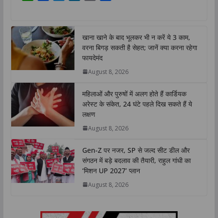
h
a
w
i
o
h
a
c
i
n
p
a
t
e
t
k
y
r
खाना खाने के बाद भूलकर भी न करें ये 3 काम,
s
b
t
e
L
e
वरना बिगड़ सकती है सेहत; जानें क्या करना रहेगा
A
o
e
d
i
फायदेमंद
p
o
r
I
n
August 8, 2026
p
k
n
k
महिलाओं और पुरुषों में अलग होते हैं कार्डियक
अरेस्ट के संकेत, 24 घंटे पहले दिख सकते हैं ये
लक्षण
August 8, 2026
Gen-Z पर नजर, SP से जल्द सीट डील और
संगठन में बड़े बदलाव की तैयारी, राहुल गांधी का
‘मिशन UP 2027’ प्लान
August 8, 2026