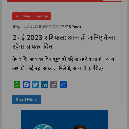
धर्म
राशिफल
लाइफस्टाइल
April 30, 2023
लखनऊ ट्रिब्यून
418 Views
2 मई 2023 राशिफल: आज ही जानिए कैसा
रहेगा आपका दिन
मेष राशि आज का दिन बहुत ही बढ़िया रहने वाला है। आज
आपको कोई बड़ी सफलता मिलेगी, साथ ही कार्यक्षेत्र
W
F
T
L
C
S
h
a
w
i
o
h
a
c
i
n
p
a
Read More
t
e
t
k
y
r
s
b
t
e
L
e
A
o
e
d
i
p
o
r
I
n