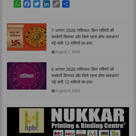
W
F
T
L
C
S
h
a
w
i
o
h
a
c
i
n
p
a
t
e
t
k
y
r
7 अगस्त 2026 राशिफल: किन राशियों की
s
b
t
e
L
e
चमकेगी किस्मत और किसे रहना होगा सावधान?
A
o
e
d
i
पढ़ें सभी 12 राशियों का हाल
p
o
r
I
n
August 7, 2026
p
k
n
k
6 अगस्त 2026 राशिफल: किन राशियों की
चमकेगी किस्मत और किसे रहना होगा सावधान?
पढ़ें सभी 12 राशियों का हाल
August 6, 2026