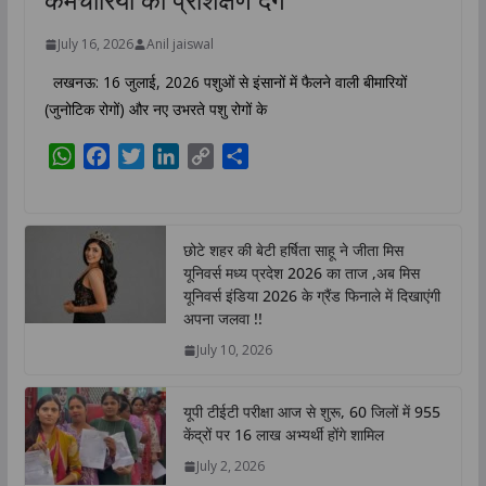
July 16, 2026
Anil jaiswal
लखनऊ: 16 जुलाई, 2026 पशुओं से इंसानों में फैलने वाली बीमारियों
(जुनोटिक रोगों) और नए उभरते पशु रोगों के
W
F
T
L
C
S
h
a
w
i
o
h
a
c
i
n
p
a
t
e
t
k
y
r
छोटे शहर की बेटी हर्षिता साहू ने जीता मिस
s
b
t
e
L
e
यूनिवर्स मध्य प्रदेश 2026 का ताज ,अब मिस
A
o
e
d
i
यूनिवर्स इंडिया 2026 के ग्रैंड फिनाले में दिखाएंगी
p
o
r
I
n
अपना जलवा !!
p
k
n
k
July 10, 2026
यूपी टीईटी परीक्षा आज से शुरू, 60 जिलों में 955
केंद्रों पर 16 लाख अभ्यर्थी होंगे शामिल
July 2, 2026