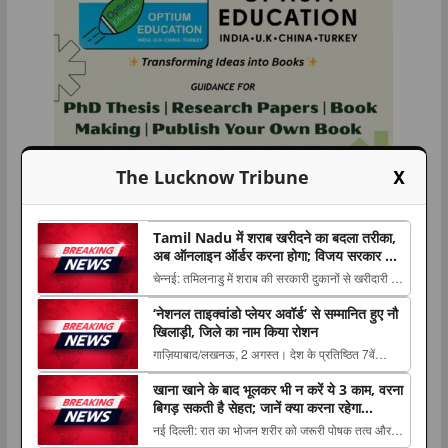
X
The Lucknow Tribune
Tamil Nadu में शराब खरीदने का बदला तरीका,
अब ऑनलाइन ऑर्डर करना होगा; विजय सरकार ने
लागू किया नया सिस्टम
चेन्नई: तमिलनाडु में शराब की सरकारी दुकानों से खरीदारी को
लेकर नया सिस्टम शुरू किया गया है। मुख्यमंत्री थलपति
‘नेशनल ताइक्वांडो प्लेयर अवॉर्ड’ से सम्मानित हुए नौ
विजय The post Tamil Nadu में शराब खरीदने का बदला
खिलाड़ी, जिले का नाम किया रोशन
तरीका, अब ऑनलाइन ऑर्डर करना होगा; विजय सरकार ने
गाज़ियाबाद/लखनऊ, 2 अगस्त। देश के प्रतिष्ठित 7वें
लागू किया नया सिस्टम appeared first on The ...
ताइक्वांडो हॉल ऑफ फेम इंडिया-2026 का भव्य आयोजन
खाना खाने के बाद भूलकर भी न करें ये 3 काम, वरना
एलोरा होटल, लालबाग, लखनऊ में The post ‘नेशनल
बिगड़ सकती है सेहत; जानें क्या करना रहेगा
ताइक्वांडो प्लेयर अवॉर्ड’ से सम्मानित हुए नौ खिलाड़ी, जिले
फायदेमंद
नई दिल्ली: रात का भोजन शरीर को जरूरी पोषक तत्व और
का नाम किया रोशन appeared first on Th...