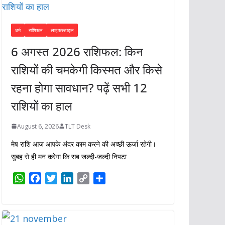
धर्म
राशिफल
लाइफस्टाइल
6 अगस्त 2026 राशिफल: किन
राशियों की चमकेगी किस्मत और किसे
रहना होगा सावधान? पढ़ें सभी 12
राशियों का हाल
August 6, 2026
TLT Desk
मेष राशि आज आपके अंदर काम करने की अच्छी ऊर्जा रहेगी।
सुबह से ही मन करेगा कि सब जल्दी-जल्दी निपटा
W
F
T
L
C
S
h
a
w
i
o
h
a
c
i
n
p
a
t
e
t
k
y
r