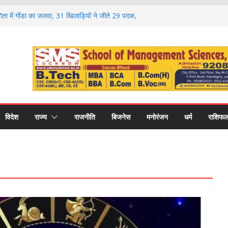
ोगिता में गोंडा का जलवा, 31 खिलाड़ियों ने जीते 29 पदक,
प्रशिक्षकों का भी हुआ सम्मान
आरक्षण पर मंथन, आयोग ने जनप्रतिनिधियों से लिए सुझाव,
ुशंसाएं
ं सदी की नई शिक्षा का मॉडल, गोंडा में मंडल स्तरीय बैठक में
 विकास पर मंथन
 डिग्री कॉलेज में नवप्रवेशी छात्रों का भव्य स्वागत,
करियर और उच्च शिक्षा का मिला मार्गदर्शन
 बढ़ावा, गोंडा में डेयरी कॉन्क्लेव के दौरान करोड़ों की
कों को बांटे गए स्वीकृति पत्र और डेमो चेक
विदेश
राज्य
राजनीति
बिजनेस
मनोरंजन
धर्म
राशिफ