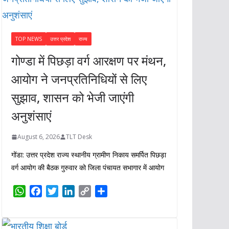
TOP NEWS
उत्तर प्रदेश
राज्य
गोण्डा में पिछड़ा वर्ग आरक्षण पर मंथन,
आयोग ने जनप्रतिनिधियों से लिए
सुझाव, शासन को भेजी जाएंगी
अनुशंसाएं
August 6, 2026
TLT Desk
गोंडा: उत्तर प्रदेश राज्य स्थानीय ग्रामीण निकाय समर्पित पिछड़ा
वर्ग आयोग की बैठक गुरुवार को जिला पंचायत सभागार में आयोग
W
F
T
L
C
S
h
a
w
i
o
h
a
c
i
n
p
a
t
e
t
k
y
r