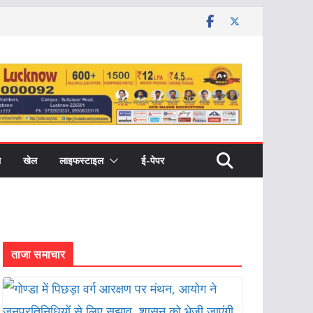
ल
खेल
लाइफस्टाइल
ई-पेपर
ताजा समाचार