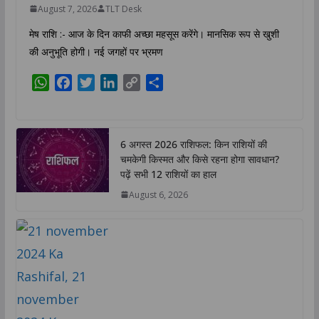
August 7, 2026
TLT Desk
मेष राशि :- आज के दिन काफी अच्छा महसूस करेंगे। मानसिक रूप से खुशी
की अनुभूति होगी। नई जगहों पर भ्रमण
W
F
T
L
C
S
h
a
w
i
o
h
a
c
i
n
p
a
t
e
t
k
y
r
6 अगस्त 2026 राशिफल: किन राशियों की
s
b
t
e
L
e
चमकेगी किस्मत और किसे रहना होगा सावधान?
A
o
e
d
i
पढ़ें सभी 12 राशियों का हाल
p
o
r
I
n
August 6, 2026
p
k
n
k