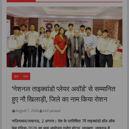
खेल
राज्य
‘नेशनल ताइक्वांडो प्लेयर अवॉर्ड’ से सम्मानित
हुए नौ खिलाड़ी, जिले का नाम किया रोशन
August 7, 2026
Anil jaiswal
गाज़ियाबाद/लखनऊ, 2 अगस्त। देश के प्रतिष्ठित 7वें ताइक्वांडो हॉल ऑफ
फेम इंडिया-2026 का भव्य आयोजन एलोरा होटल, लालबाग, लखनऊ में