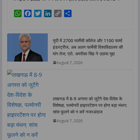
W
F
T
L
C
S
h
a
w
i
o
h
a
c
i
n
p
a
t
e
t
k
y
r
यूपी में 2700 फार्मेसी कॉलेज और 1100 फार्मा
s
b
t
e
L
e
इंडस्ट्रीज, अब अलग फार्मेसी विश्वविद्यालय की
A
o
e
d
i
मांग तेज; प्रो. अमरीका सिंह ने उठाया मुद्दा
p
o
r
I
n
August 7, 2026
p
k
n
k
लखनऊ में 8-9 अगस्त को जुटेंगे देश-विदेश के
विशेषज्ञ, पल्मोनरी हाइपरटेंशन पर होगा बड़ा मंथन;
सांस फूलने को न करें नजरअंदाज
August 7, 2026