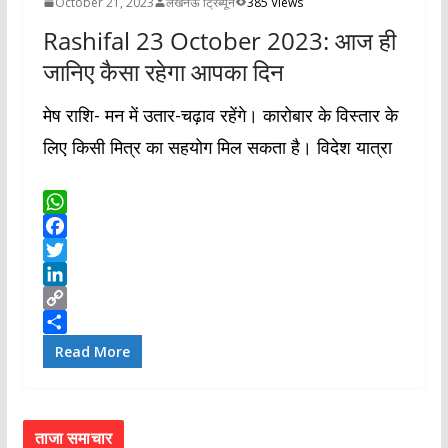
October 21, 2023
लखनऊ ट्रिब्यून
385 Views
Rashifal 23 October 2023: आज ही
जानिए कैसा रहेगा आपका दिन
मेष राशि- मन में उतार-चढ़ाव रहेंगे। कारोबार के विस्तार के
लिए किसी मित्र का सहयोग मिल सकता है। विदेश यात्रा
W
h
F
a
a
T
t
c
w
L
s
e
i
i
C
A
b
t
n
o
S
Read More
p
o
t
k
p
h
p
o
e
e
y
a
k
r
d
L
r
ताजा समाचार
I
i
e