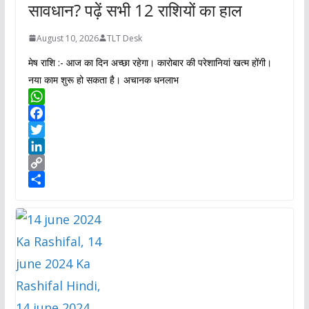
सावधान? पढ़ें सभी 12 राशियों का हाल
August 10, 2026
TLT Desk
मेष राशि :- आज का दिन अच्छा रहेगा। कारोबार की परेशानियां खत्म होंगी।
नया काम शुरू हो सकता है। अचानक धनलाभ
W
h
F
a
a
T
t
c
w
L
s
e
i
i
C
A
b
t
n
o
S
p
o
t
k
p
h
p
o
e
e
y
a
k
r
d
L
r
I
i
e
n
n
k