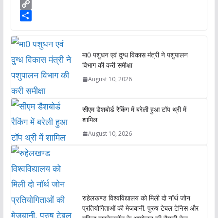
t
c
w
L
s
e
i
i
C
A
b
t
n
o
S
p
o
t
k
p
h
p
o
e
e
y
a
मा0 पशुधन एवं दुग्ध विकास मंत्री ने पशुपालन
k
r
d
L
r
विभाग की करी समीक्षा
I
i
e
August 10, 2026
n
n
k
सीएम डैशबोर्ड रैकिंग में बरेली हुआ टॉप थ्री में
शामिल
August 10, 2026
रुहेलखण्ड विश्वविद्यालय को मिली दो नॉर्थ जोन
प्रतियोगिताओं की मेजबानी, पुरुष टेबल टेनिस और