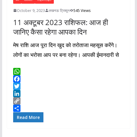
October 9, 2023
लखनऊ ट्रिब्यून
545 Views
11 अक्टूबर 2023 राशिफल: आज ही
जानिए कैसा रहेगा आपका दिन
मेष राशि आज पूरा दिन खुद को तरोताजा महसूस करेंगे।
लोगों का भरोसा आप पर बना रहेगा। आपकी ईमानदारी से
W
h
F
a
a
T
t
c
w
L
s
e
i
i
C
A
b
t
n
o
S
Read More
p
o
t
k
p
h
p
o
e
e
y
a