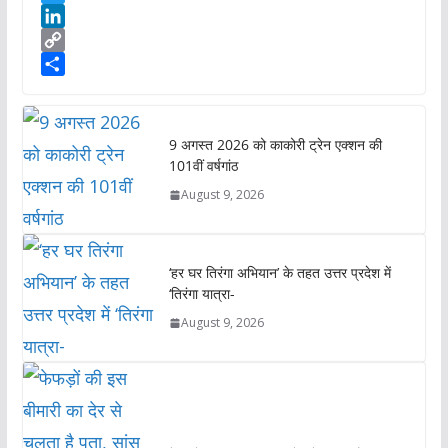
a
a
T
t
c
w
L
s
e
i
i
C
A
b
t
n
o
S
p
o
t
k
p
h
p
o
e
e
y
a
9 अगस्त 2026 को काकोरी ट्रेन एक्शन की
k
r
d
L
r
101वीं वर्षगांठ
I
i
e
August 9, 2026
n
n
k
‘हर घर तिरंगा अभियान’ के तहत उत्तर प्रदेश में
‘तिरंगा यात्रा-
August 9, 2026