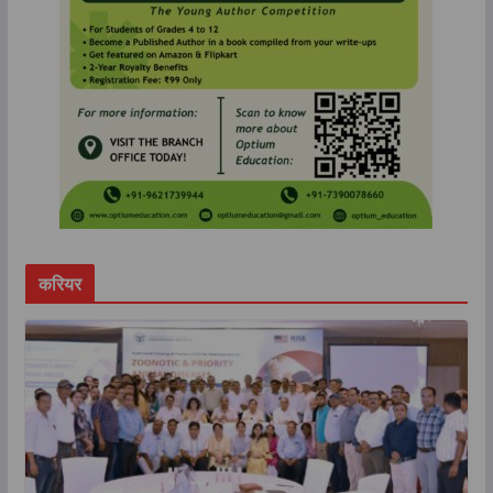
करियर