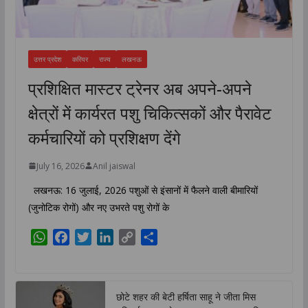
उत्तर प्रदेश
करियर
राज्य
लखनऊ
प्रशिक्षित मास्टर ट्रेनर अब अपने-अपने
क्षेत्रों में कार्यरत पशु चिकित्सकों और पैरावेट
कर्मचारियों को प्रशिक्षण देंगे
July 16, 2026
Anil jaiswal
लखनऊ: 16 जुलाई, 2026 पशुओं से इंसानों में फैलने वाली बीमारियों
(जुनोटिक रोगों) और नए उभरते पशु रोगों के
W
F
T
L
C
S
h
a
w
i
o
h
a
c
i
n
p
a
t
e
t
k
y
r
छोटे शहर की बेटी हर्षिता साहू ने जीता मिस
s
b
t
e
L
e