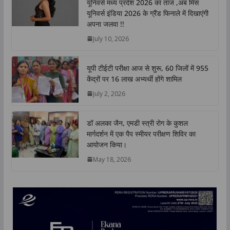
यूनिवर्स मध्य प्रदेश 2026 का ताज ,अब मिस
A
o
e
d
i
यूनिवर्स इंडिया 2026 के ग्रैंड फिनाले में दिखाएंगी
p
o
r
I
n
अपना जलवा !!
p
k
n
k
July 10, 2026
यूपी टीईटी परीक्षा आज से शुरू, 60 जिलों में 955
केंद्रों पर 16 लाख अभ्यर्थी होंगे शामिल
July 2, 2026
डॉ अलका जैन, एमडी स्त्री रोग के कुशल
मार्गदर्शन में एक पैप स्मीयर परीक्षण शिविर का
आयोजन किया।
May 18, 2026