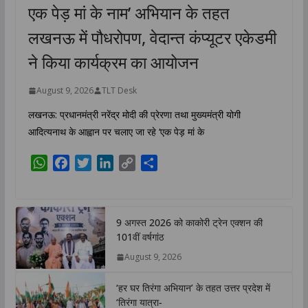
एक पेड़ मां के नाम’ अभियान के तहत
लखनऊ में पौधरोपण, वेदान्त कंप्यूटर एकेडमी
ने किया कार्यक्रम का आयोजन
August 9, 2026
TLT Desk
लखनऊ: प्रधानमंत्री नरेंद्र मोदी की प्रेरणा तथा मुख्यमंत्री योगी
आदित्यनाथ के आह्वान पर चलाए जा रहे ‘एक पेड़ मां के
W
F
T
L
C
S
h
a
w
i
o
h
a
c
i
n
p
a
t
e
t
k
y
r
9 अगस्त 2026 को काकोरी ट्रेन एक्शन की
s
b
t
e
L
e
101वीं वर्षगांठ
A
o
e
d
i
August 9, 2026
p
o
r
I
n
p
k
n
k
‘हर घर तिरंगा अभियान’ के तहत उत्तर प्रदेश में
‘तिरंगा यात्रा-