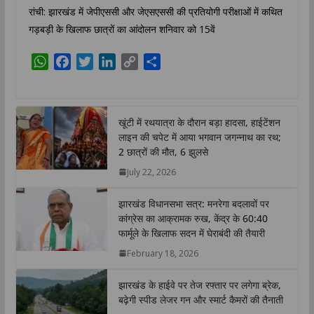
रांची: झारखंड में जेपीएससी और जेएसएससी की प्रतियोगी परीक्षाओं में कथित
गड़बड़ी के खिलाफ छात्रों का आंदोलन शनिवार को 15वें
W
F
T
L
C
S
h
a
w
i
o
h
a
c
i
n
p
a
t
e
t
k
y
r
खूंटी में रथयात्रा के दौरान बड़ा हादसा, हाईटेंशन
s
b
t
e
L
e
लाइन की चपेट में आया भगवान जगन्नाथ का रथ;
A
o
e
d
i
2 छात्रों की मौत, 6 झुलसे
p
o
r
I
n
July 22, 2026
p
k
n
k
झारखंड विधानसभा सत्र: मनरेगा बदलावों पर
कांग्रेस का आक्रामक रुख, केंद्र के 60:40
फार्मूले के खिलाफ सदन में घेराबंदी की तैयारी
February 18, 2026
झारखंड के हाईवे पर तेज रफ्तार पर लगेगा ब्रेक,
बढ़ेगी स्पीड लेजर गन और स्मार्ट कैमरों की तैनाती