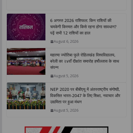
h
a
w
i
o
h
a
c
i
n
p
a
t
e
t
k
y
r
6 अगस्त 2026 राशिफल: किन राशियों की
s
b
t
e
L
e
चमकेगी किस्मत और किसे रहना होगा सावधान?
A
o
e
d
i
पढ़ें सभी 12 राशियों का हाल
p
o
r
I
n
August 6, 2026
p
k
n
k
महात्मा ज्योतिबा फुले रोहिलखंड विश्वविद्यालय,
बरेली का २४वाँ दीक्षांत समारोह हर्षोल्लास के साथ
संपन्न
August 5, 2026
NEP 2020 पर बीबीएयू में अंतरराष्ट्रीय संगोष्ठी,
विकसित भारत-2047 के लिए शिक्षा, नवाचार और
उद्यमिता पर हुआ मंथन
August 5, 2026