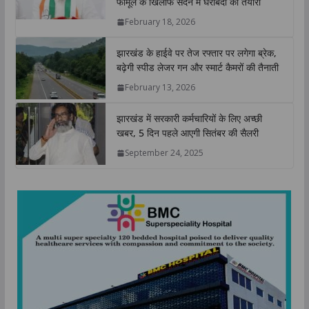
फार्मूले के खिलाफ सदन में घेराबंदी की तैयारी
p
o
r
I
n
February 18, 2026
p
k
n
k
झारखंड के हाईवे पर तेज रफ्तार पर लगेगा ब्रेक,
बढ़ेगी स्पीड लेजर गन और स्मार्ट कैमरों की तैनाती
February 13, 2026
झारखंड में सरकारी कर्मचारियों के लिए अच्छी
खबर, 5 दिन पहले आएगी सितंबर की सैलरी
September 24, 2025