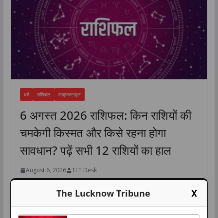
धर्म
राशिफल
लाइफस्टाइल
6 अगस्त 2026 राशिफल: किन राशियों की
चमकेगी किस्मत और किसे रहना होगा
सावधान? पढ़ें सभी 12 राशियों का हाल
August 6, 2026
TLT Desk
मेष राशि आज आपके अंदर काम करने की अच्छी ऊर्जा रहेगी। सुबह से ही मन
X
The Lucknow Tribune
करेगा कि सब जल्दी-जल्दी निपटा