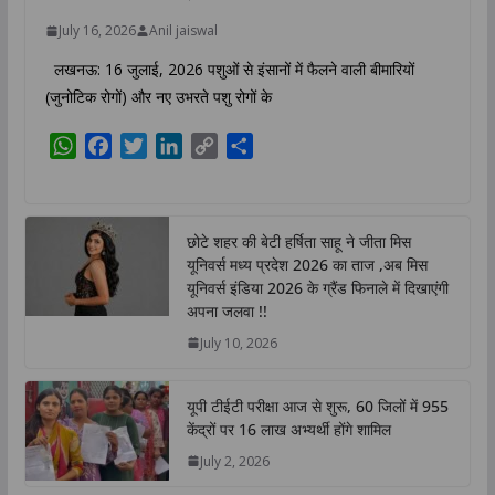
July 16, 2026
Anil jaiswal
लखनऊ: 16 जुलाई, 2026 पशुओं से इंसानों में फैलने वाली बीमारियों
(जुनोटिक रोगों) और नए उभरते पशु रोगों के
W
F
T
L
C
S
h
a
w
i
o
h
a
c
i
n
p
a
t
e
t
k
y
r
छोटे शहर की बेटी हर्षिता साहू ने जीता मिस
s
b
t
e
L
e
यूनिवर्स मध्य प्रदेश 2026 का ताज ,अब मिस
A
o
e
d
i
यूनिवर्स इंडिया 2026 के ग्रैंड फिनाले में दिखाएंगी
p
o
r
I
n
अपना जलवा !!
p
k
n
k
July 10, 2026
यूपी टीईटी परीक्षा आज से शुरू, 60 जिलों में 955
केंद्रों पर 16 लाख अभ्यर्थी होंगे शामिल
July 2, 2026