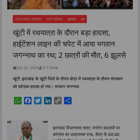
FEATURED NEWS
TOP NEWS
झारखंड
देश
खूंटी में रथयात्रा के दौरान बड़ा हादसा,
हाईटेंशन लाइन की चपेट में आया भगवान
जगन्नाथ का रथ; 2 छात्रों की मौत, 6 झुलसे
July 22, 2026
TLT Desk
खूंटी: झारखंड के खूंटी जिले के तोरपा क्षेत्र में रथयात्रा के दौरान मंगलवार
को दर्दनाक हादसा हो गया। भगवान जगन्नाथ
W
F
T
L
C
S
h
a
w
i
o
h
a
c
i
n
p
a
t
e
t
k
y
r
झारखंड विधानसभा सत्र: मनरेगा बदलावों पर
s
b
t
e
L
e
कांग्रेस का आक्रामक रुख, केंद्र के 60:40
A
o
e
d
i