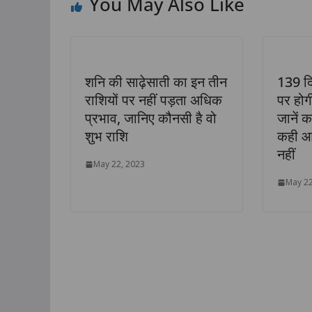
You May Also Like
शनि की साढ़ेसाती का इन तीन
139 दि
राशियों पर नहीं पड़ता अधिक
पर होगी
राजनीति
राज्य
लखनऊ
प्रभाव, जानिए कौनसी है वो
जानें 
युवा खिलाड़ियों की प्
शुभ राशि
कही आप
विकसित भारत की नई
नहीं
May 22, 2023
: उप मुख्यमंत्री श्री
May 22
मौर्य जी
July 31, 2026
Anil jaiswal