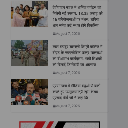
t
e
t
k
y
r
देवीपाटन मंडल में धार्मिक पर्यटन को
s
b
t
e
L
e
मिलेगी नई रफ्तार, 18.35 करोड़ की
16 परियोजनाओं पर मंथन; छपिया
A
o
e
d
i
धाम समेत कई स्थल होंगे विकसित
p
o
r
I
n
p
k
n
k
August 7, 2026
लाल बहादुर शास्त्री डिग्री कॉलेज में
बीएड के नवप्रवेशित छात्र-छात्राओं
का दीक्षारम्भ कार्यक्रम, भावी शिक्षकों
को दिलाई जिम्मेदारी का अहसास
August 7, 2026
प्रयागराज में मीडिया बंधुओं से वार्ता
करते हुए उपमुख्यमंत्री श्री केशव
प्रसाद मौर्य जी ने कहा कि
August 7, 2026