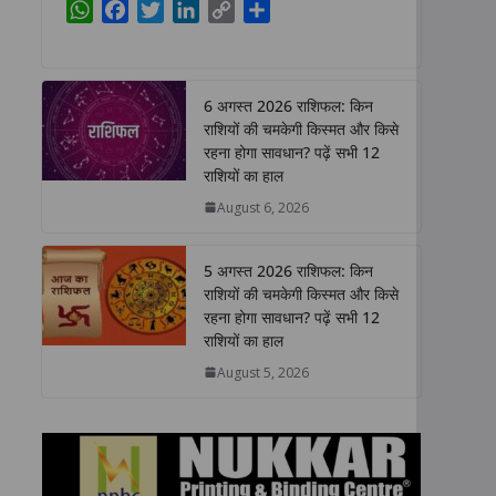
W
F
T
L
C
S
h
a
w
i
o
h
a
c
i
n
p
a
t
e
t
k
y
r
6 अगस्त 2026 राशिफल: किन
s
b
t
e
L
e
राशियों की चमकेगी किस्मत और किसे
A
o
e
d
i
रहना होगा सावधान? पढ़ें सभी 12
p
o
r
I
n
राशियों का हाल
p
k
n
k
August 6, 2026
5 अगस्त 2026 राशिफल: किन
राशियों की चमकेगी किस्मत और किसे
रहना होगा सावधान? पढ़ें सभी 12
राशियों का हाल
August 5, 2026