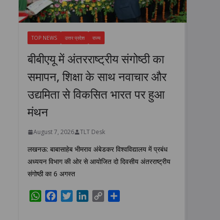
TOP NEWS
उत्तर प्रदेश
राज्य
बीबीएयू में अंतरराष्ट्रीय संगोष्ठी का
समापन, शिक्षा के साथ नवाचार और
उद्यमिता से विकसित भारत पर हुआ
मंथन
August 7, 2026
TLT Desk
लखनऊ: बाबासाहेब भीमराव अंबेडकर विश्वविद्यालय में प्रबंध
अध्ययन विभाग की ओर से आयोजित दो दिवसीय अंतरराष्ट्रीय
संगोष्ठी का 6 अगस्त
W
F
T
L
C
S
h
a
w
i
o
h
a
c
i
n
p
a