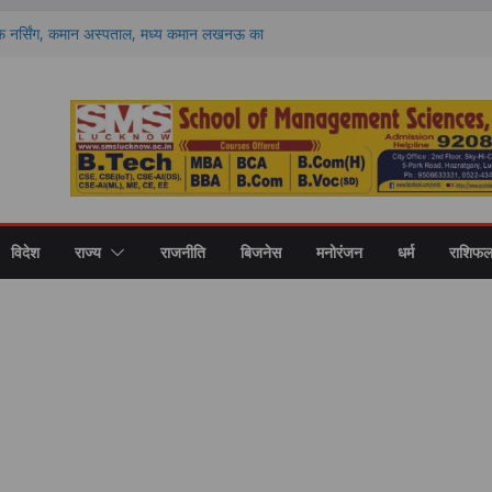
 नर्सिंग, कमान अस्पताल, मध्य कमान लखनऊ का
योजित किया गया।
गोष्ठी का समापन, शिक्षा के साथ नवाचार और उद्यमिता से
र्यटन को मिलेगी नई रफ्तार, 18.35 करोड़ की 16
 धाम समेत कई स्थल होंगे विकसित
कॉलेज में बीएड के नवप्रवेशित छात्र-छात्राओं का
क्षकों को दिलाई जिम्मेदारी का अहसास
 वार्ता करते हुए उपमुख्यमंत्री श्री केशव प्रसाद मौर्य
विदेश
राज्य
राजनीति
बिजनेस
मनोरंजन
धर्म
राशिफ