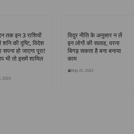
न तक इन 3 राशियों
विदुर नीति के अनुसार न लें
राज्य
लखनऊ
 शनि की दृष्टि, विदेश
इन लोगों की सलाह, वरना
लखनऊ छावनी में कॉलेज ऑफ़
का सपना हो जाएगा पूरा!
बिगड़ सकता है बना बनाया
रतिभा ही
नर्सिंग, कमान अस्पताल, मध्य कम
 भी तो इसमें शामिल
काम
 पहचान बनेगी
लखनऊ का कमीशनिंग
May 22, 2023
 केशव प्रसाद
समारोह-2026 आयोजित किया
, 2023
गया।
August 7, 2026
Anil jaiswal