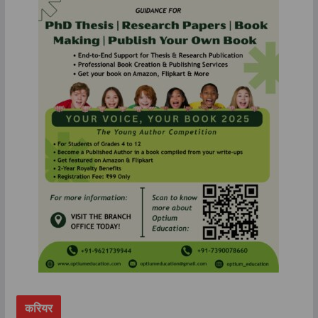
करियर