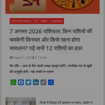
FEATURED NEWS
धर्म
राशिफल
लाइफस्टाइल
7 अगस्त 2026 राशिफल: किन राशियों की
चमकेगी किस्मत और किसे रहना होगा
सावधान? पढ़ें सभी 12 राशियों का हाल
August 7, 2026
TLT Desk
मेष राशि :- आज के दिन काफी अच्छा महसूस करेंगे। मानसिक रूप से खुशी
की अनुभूति होगी। नई जगहों पर भ्रमण
W
F
T
L
C
S
h
a
w
i
o
h
a
c
i
n
p
a
t
e
t
k
y
r
गोण्डा में पिछड़ा वर्ग आरक्षण पर मंथन, आयोग ने
s
b
t
e
L
e