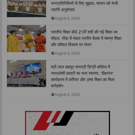
जनप्रतिनिधियों से लिए सुझाव, शासन को भेजी
A
o
e
d
i
जाएंगी अनुशंसाएं
p
o
r
I
n
August 6, 2026
p
k
n
k
भारतीय शिक्षा बोर्ड 21वीं सदी की नई शिक्षा का
मॉडल, गोंडा में मंडल स्तरीय बैठक में समग्र शिक्षा
और कौशल विकास पर मंथन
August 6, 2026
श्री लाल बहादुर शास्त्री डिग्री कॉलेज में
नवप्रवेशी छात्रों का भव्य स्वागत, ‘दीक्षारंभ’
कार्यक्रम में करियर और उच्च शिक्षा का मिला
मार्गदर्शन
August 6, 2026