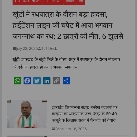
FEATURED NEWS
TOP NEWS
झारखंड
देश
खूंटी में रथयात्रा के दौरान बड़ा हादसा,
हाईटेंशन लाइन की चपेट में आया भगवान
जगन्नाथ का रथ; 2 छात्रों की मौत, 6 झुलसे
July 22, 2026
TLT Desk
खूंटी: झारखंड के खूंटी जिले के तोरपा क्षेत्र में रथयात्रा के दौरान मंगलवार
को दर्दनाक हादसा हो गया। भगवान जगन्नाथ
W
F
T
L
C
S
h
a
w
i
o
h
a
c
i
n
p
a
t
e
t
k
y
r
झारखंड विधानसभा सत्र: मनरेगा बदलावों पर
s
b
t
e
L
e
कांग्रेस का आक्रामक रुख, केंद्र के 60:40
A
o
e
d
i
फार्मूले के खिलाफ सदन में घेराबंदी की तैयारी
p
o
r
I
n
February 18, 2026
p
k
n
k