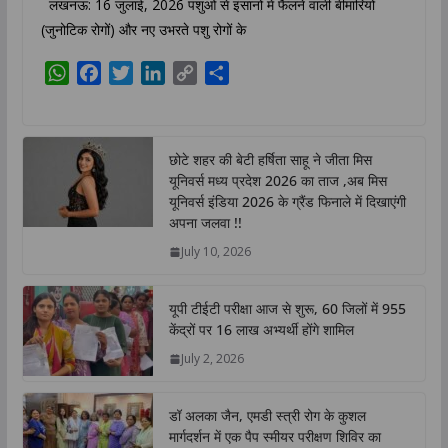
लखनऊ: 16 जुलाई, 2026 पशुओं से इंसानों में फैलने वाली बीमारियों
(जुनोटिक रोगों) और नए उभरते पशु रोगों के
W
F
T
L
C
S
h
a
w
i
o
h
a
c
i
n
p
a
t
e
t
k
y
r
छोटे शहर की बेटी हर्षिता साहू ने जीता मिस
s
b
t
e
L
e
यूनिवर्स मध्य प्रदेश 2026 का ताज ,अब मिस
A
o
e
d
i
यूनिवर्स इंडिया 2026 के ग्रैंड फिनाले में दिखाएंगी
p
o
r
I
n
अपना जलवा !!
p
k
n
k
July 10, 2026
यूपी टीईटी परीक्षा आज से शुरू, 60 जिलों में 955
केंद्रों पर 16 लाख अभ्यर्थी होंगे शामिल
July 2, 2026
डॉ अलका जैन, एमडी स्त्री रोग के कुशल
मार्गदर्शन में एक पैप स्मीयर परीक्षण शिविर का