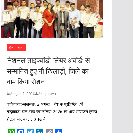
खेल
राज्य
‘नेशनल ताइक्वांडो प्लेयर अवॉर्ड’ से
सम्मानित हुए नौ खिलाड़ी, जिले का
नाम किया रोशन
August 7, 2026
Anil jaiswal
गाज़ियाबाद/लखनऊ, 2 अगस्त। देश के प्रतिष्ठित 7वें
ताइक्वांडो हॉल ऑफ फेम इंडिया-2026 का भव्य आयोजन एलोरा
होटल, लालबाग, लखनऊ में
W
F
T
L
C
S