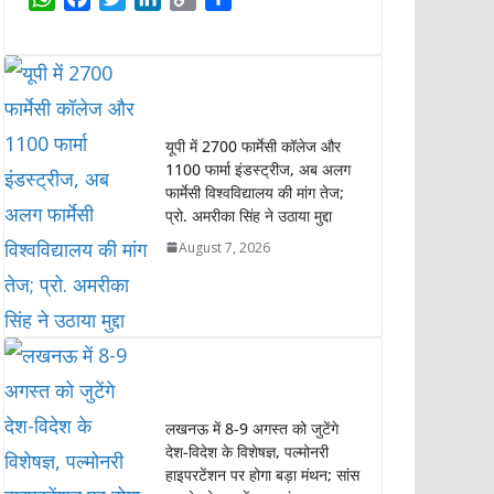
h
a
w
i
o
h
a
c
i
n
p
a
t
e
t
k
y
r
s
b
t
e
L
e
A
o
e
d
i
यूपी में 2700 फार्मेसी कॉलेज और
p
o
r
I
n
1100 फार्मा इंडस्ट्रीज, अब अलग
p
k
n
k
फार्मेसी विश्वविद्यालय की मांग तेज;
प्रो. अमरीका सिंह ने उठाया मुद्दा
August 7, 2026
लखनऊ में 8-9 अगस्त को जुटेंगे
देश-विदेश के विशेषज्ञ, पल्मोनरी
हाइपरटेंशन पर होगा बड़ा मंथन; सांस