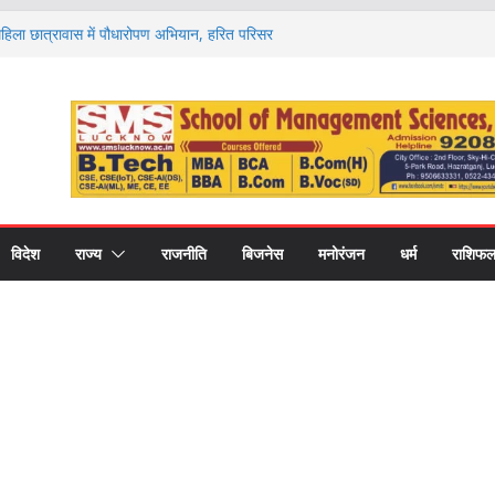
 महिला छात्रावास में पौधारोपण अभियान, हरित परिसर
ा संकल्प
र्ड’ से सम्मानित हुए नौ खिलाड़ी, जिले का नाम किया
ज और 1100 फार्मा इंडस्ट्रीज, अब अलग फार्मेसी
ो. अमरीका सिंह ने उठाया मुद्दा
गे देश-विदेश के विशेषज्ञ, पल्मोनरी हाइपरटेंशन पर
 को न करें नजरअंदाज
रोह 29 अगस्त को, रक्षा मंत्री राजनाथ सिंह देंगे
्वर्ण पदक
विदेश
राज्य
राजनीति
बिजनेस
मनोरंजन
धर्म
राशिफ