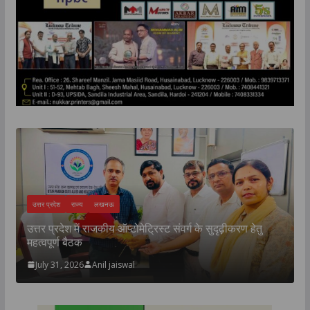
उत्तर प्रदेश
राज्य
लखनऊ
उत्तर प्रदेश में राजकीय ऑप्टोमेट्रिस्ट संवर्ग के सुदृढ़ीकरण हेतु
य
महत्वपूर्ण बैठक
:
July 31, 2026
Anil jaiswal