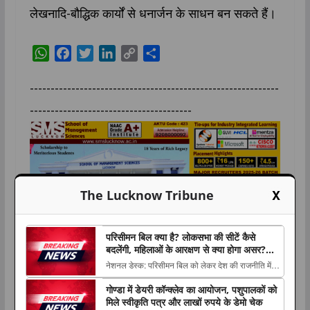
लेखनादि-बौद्धिक कार्यों से धनार्जन के साधन बन सकते हैं।
W
F
T
L
C
S
h
a
w
i
o
h
a
c
i
n
p
a
------------------------------------------------------------
t
e
t
k
y
r
---------------------------------------
s
b
t
e
L
e
A
o
e
d
i
p
o
r
I
n
p
k
n
k
X
The Lucknow Tribune
परिसीमन बिल क्या है? लोकसभा की सीटें कैसे
बदलेंगी, महिलाओं के आरक्षण से क्या होगा असर?
आसान भाषा में समझिए पूरा मामला
नेशनल डेस्क: परिसीमन बिल को लेकर देश की राजनीति में
बहस तेज हो गई है। सत्ता पक्ष और विपक्ष इस The post
गोण्डा में डेयरी कॉन्क्लेव का आयोजन, पशुपालकों को
परिसीमन बिल क्या है? लोकसभा की सीटें कैसे बदलेंगी,
मिले स्वीकृति पत्र और लाखों रुपये के डेमो चेक
महिलाओं के आरक्षण से क्या होगा असर? आसान भाषा में