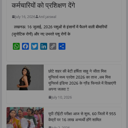
कर्मचारियों को प्रशिक्षण देंगे
July 16, 2026
Anil jaiswal
लखनऊ: 16 जुलाई, 2026 पशुओं से इंसानों में फैलने वाली बीमारियों
(जुनोटिक रोगों) और नए उभरते पशु रोगों के
W
F
T
L
C
S
h
a
w
i
o
h
a
c
i
n
p
a
t
e
t
k
y
r
छोटे शहर की बेटी हर्षिता साहू ने जीता मिस
s
b
t
e
L
e
यूनिवर्स मध्य प्रदेश 2026 का ताज ,अब मिस
A
o
e
d
i
यूनिवर्स इंडिया 2026 के ग्रैंड फिनाले में दिखाएंगी
p
o
r
I
n
अपना जलवा !!
p
k
n
k
July 10, 2026
यूपी टीईटी परीक्षा आज से शुरू, 60 जिलों में 955
केंद्रों पर 16 लाख अभ्यर्थी होंगे शामिल
July 2, 2026