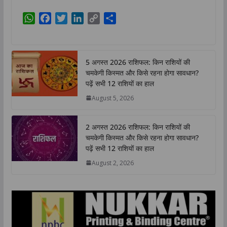
W
F
T
L
C
S
h
a
w
i
o
h
a
c
i
n
p
a
t
e
t
k
y
r
5 अगस्त 2026 राशिफल: किन राशियों की
s
b
t
e
L
e
चमकेगी किस्मत और किसे रहना होगा सावधान?
A
o
e
d
i
पढ़ें सभी 12 राशियों का हाल
p
o
r
I
n
August 5, 2026
p
k
n
k
2 अगस्त 2026 राशिफल: किन राशियों की
चमकेगी किस्मत और किसे रहना होगा सावधान?
पढ़ें सभी 12 राशियों का हाल
August 2, 2026