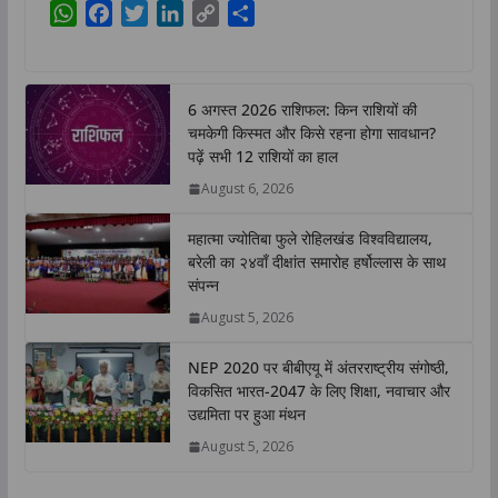
W
F
T
L
C
S
h
a
w
i
o
h
a
c
i
n
p
a
t
e
t
k
y
r
6 अगस्त 2026 राशिफल: किन राशियों की
s
b
t
e
L
e
चमकेगी किस्मत और किसे रहना होगा सावधान?
A
o
e
d
i
पढ़ें सभी 12 राशियों का हाल
p
o
r
I
n
August 6, 2026
p
k
n
k
महात्मा ज्योतिबा फुले रोहिलखंड विश्वविद्यालय,
बरेली का २४वाँ दीक्षांत समारोह हर्षोल्लास के साथ
संपन्न
August 5, 2026
NEP 2020 पर बीबीएयू में अंतरराष्ट्रीय संगोष्ठी,
विकसित भारत-2047 के लिए शिक्षा, नवाचार और
उद्यमिता पर हुआ मंथन
August 5, 2026