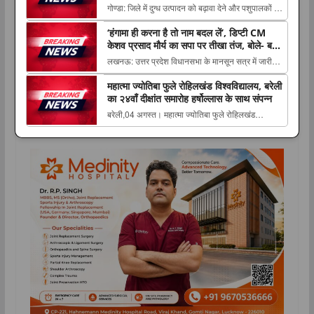
गोण्डा: जिले में दुग्ध उत्पादन को बढ़ावा देने और पशुपालकों को
समझिए पूरा मामला appeared first on The
आर्थिक रूप से सशक्त बनाने के उद्देश्य से बुधवार The post
Lucknow...
‘हंगामा ही करना है तो नाम बदल लें’, डिप्टी CM
गोण्डा में डेयरी कॉन्क्लेव का आयोजन, पशुपालकों को मिले
केशव प्रसाद मौर्य का सपा पर तीखा तंज, बोले- बन
स्वीकृति पत्र और लाखों रुपये के डेमो चेक appeared first
जाए ‘हल्ला-गुल्ला पार्टी’
लखनऊ: उत्तर प्रदेश विधानसभा के मानसून सत्र में जारी
on The Lucknow Tribu...
हंगामे के बीच उपमुख्यमंत्री केशव प्रसाद मौर्य ने समाजवादी
महात्मा ज्योतिबा फुले रोहिलखंड विश्वविद्यालय, बरेली
पार्टी पर The post ‘हंगामा ही करना है तो नाम बदल लें’,
का २४वाँ दीक्षांत समारोह हर्षोल्लास के साथ संपन्न
डिप्टी CM केशव प्रसाद मौर्य का सपा पर तीखा तंज, बोले-
बरेली,04 अगस्त। महात्मा ज्योतिबा फुले रोहिलखंड
बन जाए ‘हल्ला...
विश्वविद्यालय, बरेली का २४वाँ दीक्षांत समारोह मंगलवार को
राजकीय आयोजन के रूप में संपन्न The post महात्मा
ज्योतिबा फुले रोहिलखंड विश्वविद्यालय, बरेली का २४वाँ
दीक्षांत समारोह हर्षोल्लास के साथ संपन्न appe...