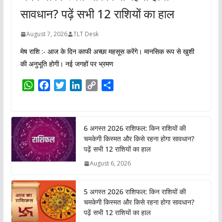
सावधान? पढ़ें सभी 12 राशियों का हाल
August 7, 2026
TLT Desk
मेष राशि :- आज के दिन काफी अच्छा महसूस करेंगे। मानसिक रूप से खुशी
की अनुभूति होगी। नई जगहों पर भ्रमण
W
F
T
L
C
S
h
a
w
i
o
h
a
c
i
n
p
a
t
e
t
k
y
r
6 अगस्त 2026 राशिफल: किन राशियों की
s
b
t
e
L
e
चमकेगी किस्मत और किसे रहना होगा सावधान?
A
o
e
d
i
पढ़ें सभी 12 राशियों का हाल
p
o
r
I
n
August 6, 2026
p
k
n
k
5 अगस्त 2026 राशिफल: किन राशियों की
चमकेगी किस्मत और किसे रहना होगा सावधान?
पढ़ें सभी 12 राशियों का हाल