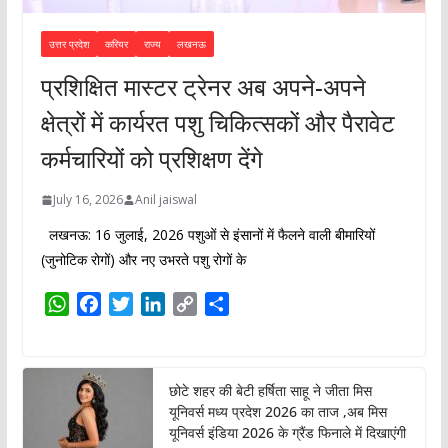
उत्तर प्रदेश
करियर
राज्य
लखनऊ
प्रशिक्षित मास्टर ट्रेनर अब अपने-अपने
क्षेत्रों में कार्यरत पशु चिकित्सकों और पैरावेट
कर्मचारियों को प्रशिक्षण देंगे
July 16, 2026
Anil jaiswal
लखनऊ: 16 जुलाई, 2026 पशुओं से इंसानों में फैलने वाली बीमारियों
(जुनोटिक रोगों) और नए उभरते पशु रोगों के
W
F
T
L
C
S
h
a
w
i
o
h
a
c
i
n
p
a
t
e
t
k
y
r
छोटे शहर की बेटी हर्षिता साहू ने जीता मिस
s
b
t
e
L
e
यूनिवर्स मध्य प्रदेश 2026 का ताज ,अब मिस
A
o
e
d
i
यूनिवर्स इंडिया 2026 के ग्रैंड फिनाले में दिखाएंगी
p
o
r
I
n