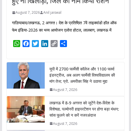
हुए नौ खिलाड़ी, जिले का नाम किया रोशन
August 7, 2026
Anil jaiswal
गाज़ियाबाद/लखनऊ, 2 अगस्त। देश के प्रतिष्ठित 7वें ताइक्वांडो हॉल ऑफ
फेम इंडिया-2026 का भव्य आयोजन एलोरा होटल, लालबाग, लखनऊ में
W
F
T
L
C
S
h
a
w
i
o
h
a
c
i
n
p
a
t
e
t
k
y
r
यूपी में 2700 फार्मेसी कॉलेज और 1100 फार्मा
s
b
t
e
L
e
इंडस्ट्रीज, अब अलग फार्मेसी विश्वविद्यालय की
A
o
e
d
i
मांग तेज; प्रो. अमरीका सिंह ने उठाया मुद्दा
p
o
r
I
n
August 7, 2026
p
k
n
k
लखनऊ में 8-9 अगस्त को जुटेंगे देश-विदेश के
विशेषज्ञ, पल्मोनरी हाइपरटेंशन पर होगा बड़ा मंथन;
सांस फूलने को न करें नजरअंदाज
August 7, 2026