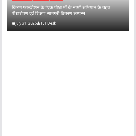
न
उ
किरण फाउंडेशन के “एक पौधा माँ के नाम” अभियान के तहत
म
पौधारोपण एवं शिक्षण सामग्री वितरण सम्पन्न
July 31, 2026
TLT Desk