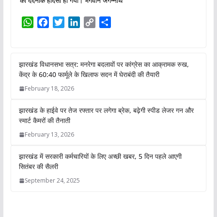
को दर्दनाक हादसा हो गया। भगवान जगन्नाथ
W
F
T
L
C
S
h
a
w
i
o
h
a
c
i
n
p
a
t
e
t
k
y
r
झारखंड विधानसभा सत्र: मनरेगा बदलावों पर
s
b
t
e
L
e
कांग्रेस का आक्रामक रुख, केंद्र के 60:40
A
o
e
d
i
फार्मूले के खिलाफ सदन में घेराबंदी की तैयारी
p
o
r
I
n
February 18, 2026
p
k
n
k
झारखंड के हाईवे पर तेज रफ्तार पर लगेगा ब्रेक,
बढ़ेगी स्पीड लेजर गन और स्मार्ट कैमरों की तैनाती
February 13, 2026
झारखंड में सरकारी कर्मचारियों के लिए अच्छी
खबर, 5 दिन पहले आएगी सितंबर की सैलरी
September 24, 2025