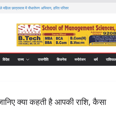
फुले महिला छात्रावास में पौधारोपण अभियान, हरित परिसर
लिया संकल्प
 अवॉर्ड’ से सम्मानित हुए नौ खिलाड़ी, जिले का नाम किया
कॉलेज और 1100 फार्मा इंडस्ट्रीज, अब अलग फार्मेसी
 प्रो. अमरीका सिंह ने उठाया मुद्दा
ुटेंगे देश-विदेश के विशेषज्ञ, पल्मोनरी हाइपरटेंशन पर
लने को न करें नजरअंदाज
 समारोह 29 अगस्त को, रक्षा मंत्री राजनाथ सिंह देंगे
और स्वर्ण पदक
विदेश
राज्य
राजनीति
बिजनेस
मनोरंजन
धर्म
राशिफ
निए क्या कहती है आपकी राशि, कैसा