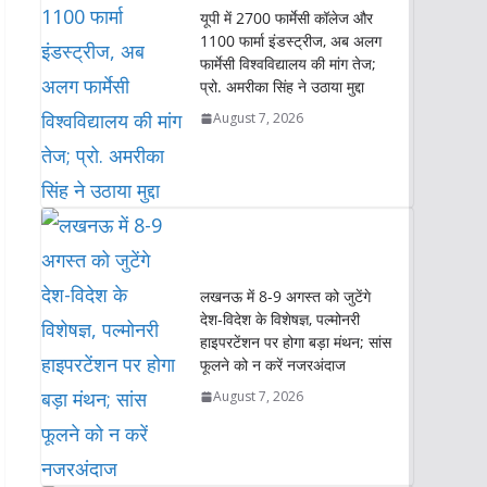
A
o
e
d
i
यूपी में 2700 फार्मेसी कॉलेज और
p
o
r
I
n
1100 फार्मा इंडस्ट्रीज, अब अलग
p
k
n
k
फार्मेसी विश्वविद्यालय की मांग तेज;
प्रो. अमरीका सिंह ने उठाया मुद्दा
August 7, 2026
लखनऊ में 8-9 अगस्त को जुटेंगे
देश-विदेश के विशेषज्ञ, पल्मोनरी
हाइपरटेंशन पर होगा बड़ा मंथन; सांस
फूलने को न करें नजरअंदाज
August 7, 2026