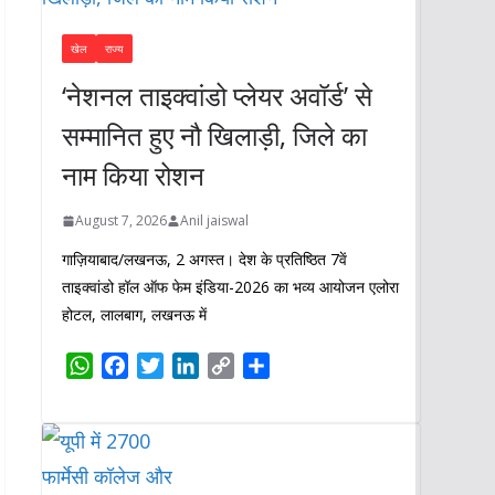
खेल
राज्य
‘नेशनल ताइक्वांडो प्लेयर अवॉर्ड’ से
सम्मानित हुए नौ खिलाड़ी, जिले का
नाम किया रोशन
August 7, 2026
Anil jaiswal
गाज़ियाबाद/लखनऊ, 2 अगस्त। देश के प्रतिष्ठित 7वें
ताइक्वांडो हॉल ऑफ फेम इंडिया-2026 का भव्य आयोजन एलोरा
होटल, लालबाग, लखनऊ में
W
F
T
L
C
S
h
a
w
i
o
h
a
c
i
n
p
a
t
e
t
k
y
r
s
b
t
e
L
e