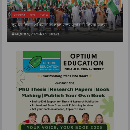
TOP N
उत्तर प्रदेश
राज्य
लखनऊ
जीआईटी
‘हर घर तिरंगा अभियान’ के तहत उत्तर प्रदेश में ‘तिरंगा यात्रा-
के बीच 
August 9, 2026
Anil jaiswal
Augus