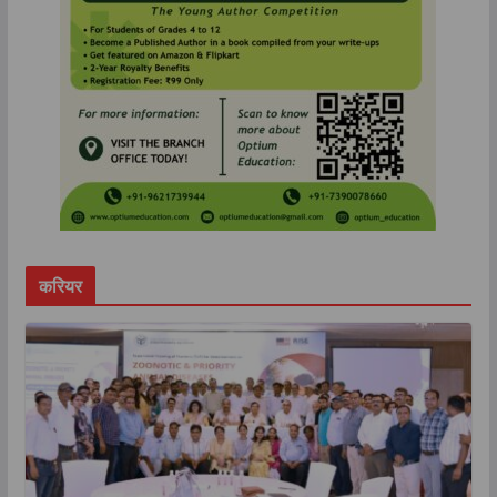
करियर