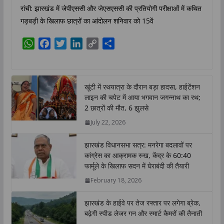
रांची: झारखंड में जेपीएससी और जेएसएससी की प्रतियोगी परीक्षाओं में कथित
गड़बड़ी के खिलाफ छात्रों का आंदोलन शनिवार को 15वें
W
F
T
L
C
S
h
a
w
i
o
h
a
c
i
n
p
a
t
e
t
k
y
r
खूंटी में रथयात्रा के दौरान बड़ा हादसा, हाईटेंशन
s
b
t
e
L
e
लाइन की चपेट में आया भगवान जगन्नाथ का रथ;
A
o
e
d
i
2 छात्रों की मौत, 6 झुलसे
p
o
r
I
n
July 22, 2026
p
k
n
k
झारखंड विधानसभा सत्र: मनरेगा बदलावों पर
कांग्रेस का आक्रामक रुख, केंद्र के 60:40
फार्मूले के खिलाफ सदन में घेराबंदी की तैयारी
February 18, 2026
झारखंड के हाईवे पर तेज रफ्तार पर लगेगा ब्रेक,
बढ़ेगी स्पीड लेजर गन और स्मार्ट कैमरों की तैनाती