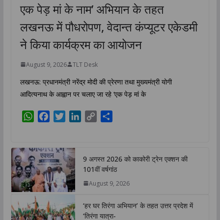
एक पेड़ मां के नाम’ अभियान के तहत
लखनऊ में पौधरोपण, वेदान्त कंप्यूटर एकेडमी
ने किया कार्यक्रम का आयोजन
August 9, 2026
TLT Desk
लखनऊ: प्रधानमंत्री नरेंद्र मोदी की प्रेरणा तथा मुख्यमंत्री योगी
आदित्यनाथ के आह्वान पर चलाए जा रहे ‘एक पेड़ मां के
W
F
T
L
C
S
h
a
w
i
o
h
a
c
i
n
p
a
t
e
t
k
y
r
9 अगस्त 2026 को काकोरी ट्रेन एक्शन की
s
b
t
e
L
e
101वीं वर्षगांठ
A
o
e
d
i
August 9, 2026
p
o
r
I
n
p
k
n
k
‘हर घर तिरंगा अभियान’ के तहत उत्तर प्रदेश में
‘तिरंगा यात्रा-