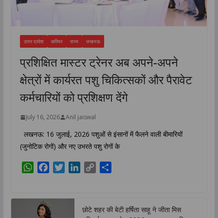
उत्तर प्रदेश
करियर
राज्य
लखनऊ
प्रशिक्षित मास्टर ट्रेनर अब अपने-अपने
क्षेत्रों में कार्यरत पशु चिकित्सकों और पैरावेट
कर्मचारियों को प्रशिक्षण देंगे
July 16, 2026
Anil jaiswal
लखनऊ: 16 जुलाई, 2026 पशुओं से इंसानों में फैलने वाली बीमारियों
(जुनोटिक रोगों) और नए उभरते पशु रोगों के
W
F
T
L
C
S
h
a
w
i
o
h
a
c
i
n
p
a
t
e
t
k
y
r
छोटे शहर की बेटी हर्षिता साहू ने जीता मिस
s
b
t
e
L
e