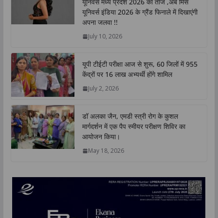
यूनिवर्स मध्य प्रदेश 2026 का ताज ,अब मिस
A
o
e
d
i
यूनिवर्स इंडिया 2026 के ग्रैंड फिनाले में दिखाएंगी
p
o
r
I
n
अपना जलवा !!
p
k
n
k
July 10, 2026
यूपी टीईटी परीक्षा आज से शुरू, 60 जिलों में 955
केंद्रों पर 16 लाख अभ्यर्थी होंगे शामिल
July 2, 2026
डॉ अलका जैन, एमडी स्त्री रोग के कुशल
मार्गदर्शन में एक पैप स्मीयर परीक्षण शिविर का
आयोजन किया।
May 18, 2026