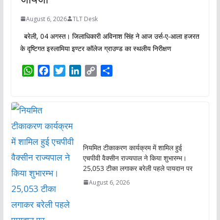
August 6, 2026
TLT Desk
बरेली, 04 अगस्त। जिलाधिकारी अविनाश सिंह ने आज उर्स-ए-आला हजरत
के दृष्टिगत इस्लामिया इण्टर कॉलेज ग्राउण्ड का स्थलीय निरीक्षण
W
F
T
L
C
S
h
a
w
i
o
h
a
c
i
n
p
a
t
e
t
k
y
r
s
b
t
e
L
e
A
o
e
d
i
p
o
r
I
n
नियमित टीकाकरण कार्यक्रम में शामिल हुई
p
k
n
k
एचपीवी वैक्सीन राज्यपाल ने किया शुभारम्भ।
25,053 टीका लगाकर बरेली पहले पायदान पर
August 6, 2026