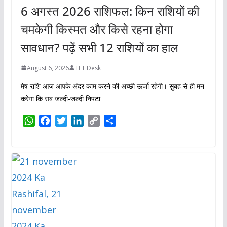
6 अगस्त 2026 राशिफल: किन राशियों की
चमकेगी किस्मत और किसे रहना होगा
सावधान? पढ़ें सभी 12 राशियों का हाल
August 6, 2026
TLT Desk
मेष राशि आज आपके अंदर काम करने की अच्छी ऊर्जा रहेगी। सुबह से ही मन
करेगा कि सब जल्दी-जल्दी निपटा
W
F
T
L
C
S
h
a
w
i
o
h
a
c
i
n
p
a
t
e
t
k
y
r
s
b
t
e
L
e
A
o
e
d
i
p
o
r
I
n
p
k
n
k