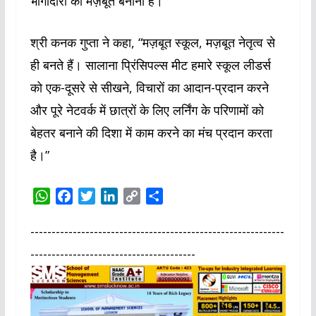
भागीदारी को मज़बूत बनाना है।
श्री कनक गुप्ता ने कहा, “मज़बूत स्कूल, मज़बूत नेतृत्व से
ही बनते हैं। सालाना प्रिंसिपल्स मीट हमारे स्कूल लीडर्स
को एक-दूसरे से सीखने, विचारों का आदान-प्रदान करने
और पूरे नेटवर्क में छात्रों के लिए लर्निंग के परिणामों को
बेहतर बनाने की दिशा में काम करने का मंच प्रदान करता
है।”
W
F
T
L
C
S
h
a
w
i
o
h
a
c
i
n
p
a
------------------------------------------------------------
t
e
t
k
y
r
---------------------------------------
s
b
t
e
L
e
A
o
e
d
i
p
o
r
I
n
p
k
n
k