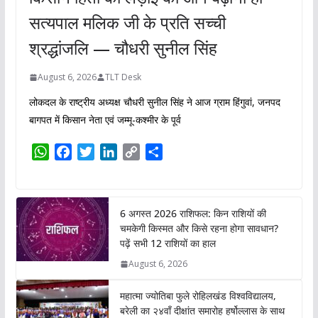
सत्यपाल मलिक जी के प्रति सच्ची
श्रद्धांजलि — चौधरी सुनील सिंह
August 6, 2026
TLT Desk
लोकदल के राष्ट्रीय अध्यक्ष चौधरी सुनील सिंह ने आज ग्राम हिंगुवां, जनपद
बागपत में किसान नेता एवं जम्मू-कश्मीर के पूर्व
W
F
T
L
C
S
h
a
w
i
o
h
a
c
i
n
p
a
t
e
t
k
y
r
6 अगस्त 2026 राशिफल: किन राशियों की
s
b
t
e
L
e
चमकेगी किस्मत और किसे रहना होगा सावधान?
A
o
e
d
i
पढ़ें सभी 12 राशियों का हाल
p
o
r
I
n
August 6, 2026
p
k
n
k
महात्मा ज्योतिबा फुले रोहिलखंड विश्वविद्यालय,
बरेली का २४वाँ दीक्षांत समारोह हर्षोल्लास के साथ