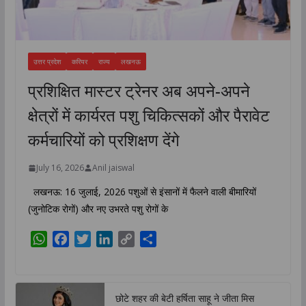
उत्तर प्रदेश
करियर
राज्य
लखनऊ
प्रशिक्षित मास्टर ट्रेनर अब अपने-अपने
क्षेत्रों में कार्यरत पशु चिकित्सकों और पैरावेट
कर्मचारियों को प्रशिक्षण देंगे
July 16, 2026
Anil jaiswal
लखनऊ: 16 जुलाई, 2026 पशुओं से इंसानों में फैलने वाली बीमारियों
(जुनोटिक रोगों) और नए उभरते पशु रोगों के
W
F
T
L
C
S
h
a
w
i
o
h
a
c
i
n
p
a
t
e
t
k
y
r
छोटे शहर की बेटी हर्षिता साहू ने जीता मिस
s
b
t
e
L
e