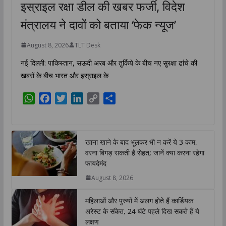
इस्राइल रक्षा डील की खबर फर्जी, विदेश
मंत्रालय ने दावों को बताया ‘फेक न्यूज’
August 8, 2026
TLT Desk
नई दिल्ली: पाकिस्तान, सऊदी अरब और तुर्किये के बीच नए सुरक्षा ढांचे की
खबरों के बीच भारत और इस्राइल के
W
F
T
L
C
S
h
a
w
i
o
h
a
c
i
n
p
a
t
e
t
k
y
r
खाना खाने के बाद भूलकर भी न करें ये 3 काम,
s
b
t
e
L
e
वरना बिगड़ सकती है सेहत; जानें क्या करना रहेगा
A
o
e
d
i
फायदेमंद
p
o
r
I
n
August 8, 2026
p
k
n
k
महिलाओं और पुरुषों में अलग होते हैं कार्डियक
अरेस्ट के संकेत, 24 घंटे पहले दिख सकते हैं ये
लक्षण