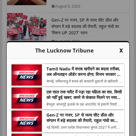
August 8, 2026
Gen-Z पर नजर, SP से जल्द सीट डील और
संगठन में बड़े बदलाव की तैयारी, राहुल गांधी का
‘मिशन UP 2027’ प्लान
August 8, 2026
X
The Lucknow Tribune
Tamil Nadu में शराब खरीदने का बदला तरीका,
अब ऑनलाइन ऑर्डर करना होगा; विजय सरकार ने
लागू किया नया सिस्टम
चेन्नई: तमिलनाडु में शराब की सरकारी दुकानों से खरीदारी को
लेकर नया सिस्टम शुरू किया गया है। मुख्यमंत्री थलपति
एक साल तक फ्लैट में पड़ा रहा महिला का शव, किसी
विजय The post Tamil Nadu में शराब खरीदने का बदला
को नहीं हुई खबर; कमरे से कंकाल मिलने पर मचा
तरीका, अब ऑनलाइन ऑर्डर करना होगा; विजय सरकार ने
हड़कंप
बेंगलुरु: बगलगुंटे इलाके के एक अपार्टमेंट से इंसानी रिश्तों को
लागू किया नया सिस्टम appeared first on The ...
झकझोर देने वाला मामला सामने आया है। यहां 52 वर्षीय
Gen-Z पर नजर, SP से जल्द सीट डील और
The post एक साल तक फ्लैट में पड़ा रहा महिला का शव,
संगठन में बड़े बदलाव की तैयारी, राहुल गांधी का
किसी को नहीं हुई खबर; कमरे से कंकाल मिलने पर मचा
‘मिशन UP 2027’ प्लान
नई दिल्ली: उत्तर प्रदेश विधानसभा चुनाव 2027 में अभी
हड़कंप appeared first on The Lucknow...
समय है, लेकिन कांग्रेस ने राज्य में अपनी चुनावी तैयारियों को