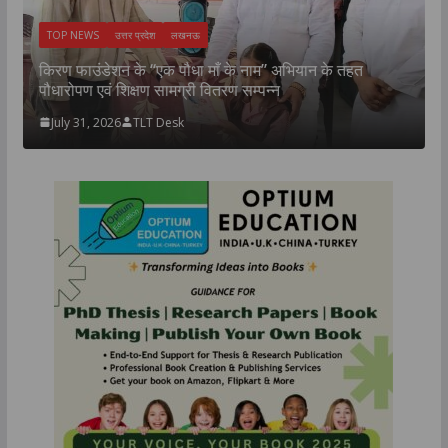
TOP NEWS
उत्तर प्रदेश
लखनऊ
न
उ
किरण फाउंडेशन के “एक पौधा माँ के नाम” अभियान के तहत
म
पौधारोपण एवं शिक्षण सामग्री वितरण सम्पन्न
July 31, 2026
TLT Desk