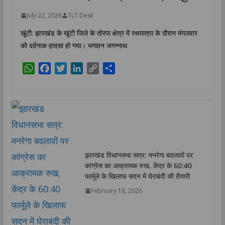
July 22, 2026
TLT Desk
खूंटी: झारखंड के खूंटी जिले के तोरपा क्षेत्र में रथयात्रा के दौरान मंगलवार
को दर्दनाक हादसा हो गया। भगवान जगन्नाथ
W
F
T
L
C
S
h
a
w
i
o
h
a
c
i
n
p
a
t
e
t
k
y
r
s
b
t
e
L
e
A
o
e
d
i
p
o
r
I
n
p
k
n
k
झारखंड विधानसभा सत्र: मनरेगा बदलावों पर
कांग्रेस का आक्रामक रुख, केंद्र के 60:40
फार्मूले के खिलाफ सदन में घेराबंदी की तैयारी
February 18, 2026