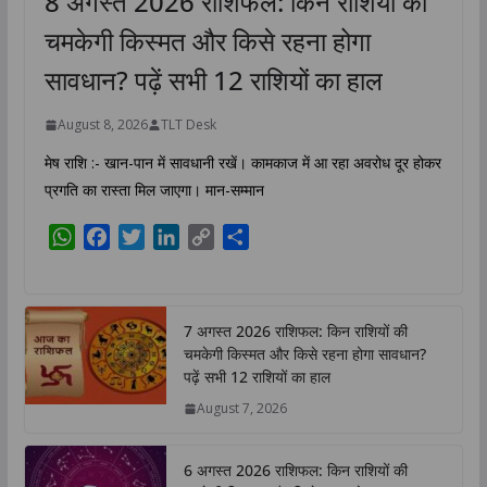
8 अगस्त 2026 राशिफल: किन राशियों की
चमकेगी किस्मत और किसे रहना होगा
सावधान? पढ़ें सभी 12 राशियों का हाल
August 8, 2026
TLT Desk
मेष राशि :- खान-पान में सावधानी रखें। कामकाज में आ रहा अवरोध दूर होकर
प्रगति का रास्ता मिल जाएगा। मान-सम्मान
W
F
T
L
C
S
h
a
w
i
o
h
a
c
i
n
p
a
t
e
t
k
y
r
7 अगस्त 2026 राशिफल: किन राशियों की
s
b
t
e
L
e
चमकेगी किस्मत और किसे रहना होगा सावधान?
A
o
e
d
i
पढ़ें सभी 12 राशियों का हाल
p
o
r
I
n
August 7, 2026
p
k
n
k
6 अगस्त 2026 राशिफल: किन राशियों की