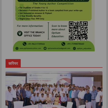
करियर