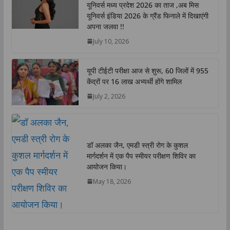
यूनिवर्स मध्य प्रदेश 2026 का ताज ,अब मिस
A
o
e
d
i
यूनिवर्स इंडिया 2026 के ग्रैंड फिनाले में दिखाएंगी
p
o
r
I
n
अपना जलवा !!
p
k
n
k
July 10, 2026
यूपी टीईटी परीक्षा आज से शुरू, 60 जिलों में 955
केंद्रों पर 16 लाख अभ्यर्थी होंगे शामिल
July 2, 2026
डॉ अलका जैन, एमडी स्त्री रोग के कुशल
मार्गदर्शन में एक पैप स्मीयर परीक्षण शिविर का
आयोजन किया।
May 18, 2026