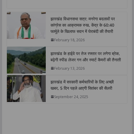
a
c
i
n
p
a
t
e
t
k
y
r
झारखंड विधानसभा सत्र: मनरेगा बदलावों पर
s
b
t
e
L
e
कांग्रेस का आक्रामक रुख, केंद्र के 60:40
A
o
e
d
i
फार्मूले के खिलाफ सदन में घेराबंदी की तैयारी
p
o
r
I
n
February 18, 2026
p
k
n
k
झारखंड के हाईवे पर तेज रफ्तार पर लगेगा ब्रेक,
बढ़ेगी स्पीड लेजर गन और स्मार्ट कैमरों की तैनाती
February 13, 2026
झारखंड में सरकारी कर्मचारियों के लिए अच्छी
खबर, 5 दिन पहले आएगी सितंबर की सैलरी
September 24, 2025