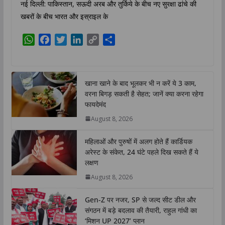
नई दिल्ली: पाकिस्तान, सऊदी अरब और तुर्किये के बीच नए सुरक्षा ढांचे की
खबरों के बीच भारत और इस्राइल के
W
F
T
L
C
S
h
a
w
i
o
h
a
c
i
n
p
a
t
e
t
k
y
r
खाना खाने के बाद भूलकर भी न करें ये 3 काम,
s
b
t
e
L
e
वरना बिगड़ सकती है सेहत; जानें क्या करना रहेगा
A
o
e
d
i
फायदेमंद
p
o
r
I
n
August 8, 2026
p
k
n
k
महिलाओं और पुरुषों में अलग होते हैं कार्डियक
अरेस्ट के संकेत, 24 घंटे पहले दिख सकते हैं ये
लक्षण
August 8, 2026
Gen-Z पर नजर, SP से जल्द सीट डील और
संगठन में बड़े बदलाव की तैयारी, राहुल गांधी का
‘मिशन UP 2027’ प्लान