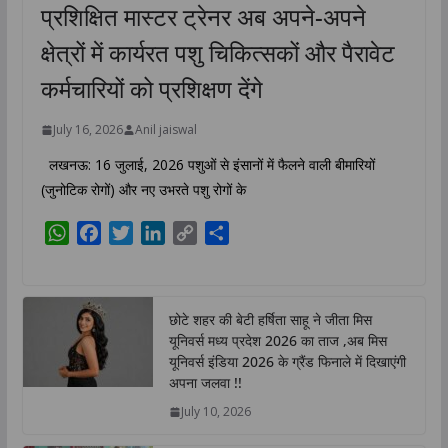
प्रशिक्षित मास्टर ट्रेनर अब अपने-अपने
क्षेत्रों में कार्यरत पशु चिकित्सकों और पैरावेट
कर्मचारियों को प्रशिक्षण देंगे
July 16, 2026
Anil jaiswal
लखनऊ: 16 जुलाई, 2026 पशुओं से इंसानों में फैलने वाली बीमारियों
(जुनोटिक रोगों) और नए उभरते पशु रोगों के
W
F
T
L
C
S
h
a
w
i
o
h
a
c
i
n
p
a
t
e
t
k
y
r
छोटे शहर की बेटी हर्षिता साहू ने जीता मिस
s
b
t
e
L
e
यूनिवर्स मध्य प्रदेश 2026 का ताज ,अब मिस
A
o
e
d
i
यूनिवर्स इंडिया 2026 के ग्रैंड फिनाले में दिखाएंगी
p
o
r
I
n
अपना जलवा !!
p
k
n
k
July 10, 2026