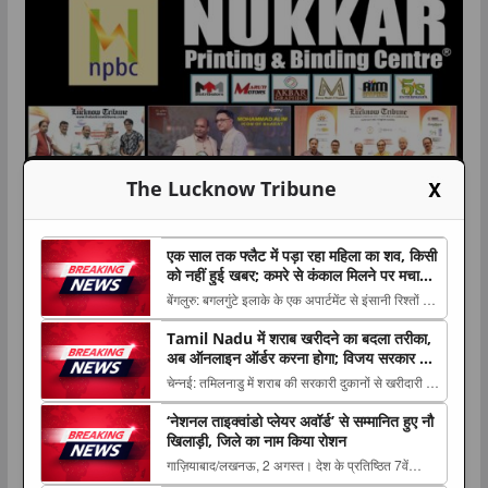
X
The Lucknow Tribune
एक साल तक फ्लैट में पड़ा रहा महिला का शव, किसी
को नहीं हुई खबर; कमरे से कंकाल मिलने पर मचा
हड़कंप
बेंगलुरु: बगलगुंटे इलाके के एक अपार्टमेंट से इंसानी रिश्तों को
झकझोर देने वाला मामला सामने आया है। यहां 52 वर्षीय
Tamil Nadu में शराब खरीदने का बदला तरीका,
The post एक साल तक फ्लैट में पड़ा रहा महिला का शव,
अब ऑनलाइन ऑर्डर करना होगा; विजय सरकार ने
किसी को नहीं हुई खबर; कमरे से कंकाल मिलने पर मचा
लागू किया नया सिस्टम
चेन्नई: तमिलनाडु में शराब की सरकारी दुकानों से खरीदारी को
हड़कंप appeared first on The Lucknow...
TOP NEWS
उत्तर प्रदेश
लखनऊ
लेकर नया सिस्टम शुरू किया गया है। मुख्यमंत्री थलपति
‘नेशनल ताइक्वांडो प्लेयर अवॉर्ड’ से सम्मानित हुए नौ
विजय The post Tamil Nadu में शराब खरीदने का बदला
न
उ
किरण फाउंडेशन के “एक पौधा माँ के नाम” अभियान के तहत
खिलाड़ी, जिले का नाम किया रोशन
तरीका, अब ऑनलाइन ऑर्डर करना होगा; विजय सरकार ने
म
पौधारोपण एवं शिक्षण सामग्री वितरण सम्पन्न
गाज़ियाबाद/लखनऊ, 2 अगस्त। देश के प्रतिष्ठित 7वें
लागू किया नया सिस्टम appeared first on The ...
ताइक्वांडो हॉल ऑफ फेम इंडिया-2026 का भव्य आयोजन