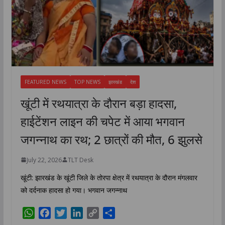
FEATURED NEWS
TOP NEWS
झारखंड
देश
खूंटी में रथयात्रा के दौरान बड़ा हादसा,
हाईटेंशन लाइन की चपेट में आया भगवान
जगन्नाथ का रथ; 2 छात्रों की मौत, 6 झुलसे
July 22, 2026
TLT Desk
खूंटी: झारखंड के खूंटी जिले के तोरपा क्षेत्र में रथयात्रा के दौरान मंगलवार
को दर्दनाक हादसा हो गया। भगवान जगन्नाथ
W
F
T
L
C
S
h
a
w
i
o
h