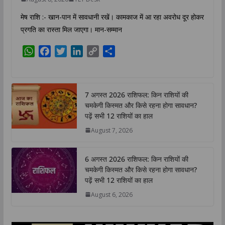
मेष राशि :- खान-पान में सावधानी रखें। कामकाज में आ रहा अवरोध दूर होकर
प्रगति का रास्ता मिल जाएगा। मान-सम्मान
W
F
T
L
C
S
h
a
w
i
o
h
a
c
i
n
p
a
t
e
t
k
y
r
7 अगस्त 2026 राशिफल: किन राशियों की
s
b
t
e
L
e
चमकेगी किस्मत और किसे रहना होगा सावधान?
A
o
e
d
i
पढ़ें सभी 12 राशियों का हाल
p
o
r
I
n
August 7, 2026
p
k
n
k
6 अगस्त 2026 राशिफल: किन राशियों की
चमकेगी किस्मत और किसे रहना होगा सावधान?
पढ़ें सभी 12 राशियों का हाल
August 6, 2026