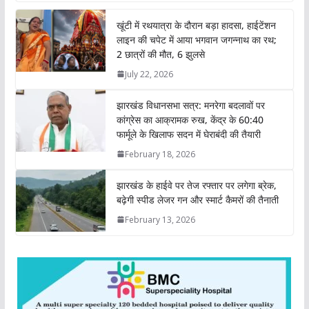
t
e
t
k
y
r
खूंटी में रथयात्रा के दौरान बड़ा हादसा, हाईटेंशन
s
b
t
e
L
e
लाइन की चपेट में आया भगवान जगन्नाथ का रथ;
A
o
e
d
i
2 छात्रों की मौत, 6 झुलसे
p
o
r
I
n
July 22, 2026
p
k
n
k
झारखंड विधानसभा सत्र: मनरेगा बदलावों पर
कांग्रेस का आक्रामक रुख, केंद्र के 60:40
फार्मूले के खिलाफ सदन में घेराबंदी की तैयारी
February 18, 2026
झारखंड के हाईवे पर तेज रफ्तार पर लगेगा ब्रेक,
बढ़ेगी स्पीड लेजर गन और स्मार्ट कैमरों की तैनाती
February 13, 2026