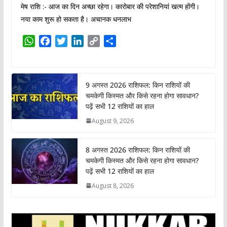
मेष राशि :- आज का दिन अच्छा रहेगा। कारोबार की परेशानियां खत्म होंगी।
नया काम शुरू हो सकता है। अचानक धनलाभ
W
F
T
L
C
S
h
a
w
i
o
h
a
c
i
n
p
a
t
e
t
k
y
r
9 अगस्त 2026 राशिफल: किन राशियों की
s
b
t
e
L
e
चमकेगी किस्मत और किसे रहना होगा सावधान?
A
o
e
d
i
पढ़ें सभी 12 राशियों का हाल
p
o
r
I
n
August 9, 2026
p
k
n
k
8 अगस्त 2026 राशिफल: किन राशियों की
चमकेगी किस्मत और किसे रहना होगा सावधान?
पढ़ें सभी 12 राशियों का हाल
August 8, 2026