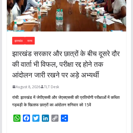
झारखंड
राज्य
झारखंड सरकार और छात्रों के बीच दूसरे दौर
की वार्ता भी विफल, परीक्षा रद्द होने तक
आंदोलन जारी रखने पर अड़े अभ्यर्थी
August 8, 2026
TLT Desk
रांची: झारखंड में जेपीएससी और जेएसएससी की प्रतियोगी परीक्षाओं में कथित
गड़बड़ी के खिलाफ छात्रों का आंदोलन शनिवार को 15वें
W
F
T
L
C
S
h
a
w
i
o
h
a
c
i
n
p
a