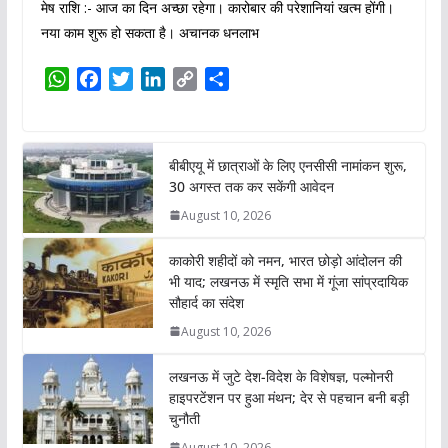
मेष राशि :- आज का दिन अच्छा रहेगा। कारोबार की परेशानियां खत्म होंगी।
नया काम शुरू हो सकता है। अचानक धनलाभ
W
F
T
L
C
S
h
a
w
i
o
h
a
c
i
n
p
a
t
e
t
k
y
r
बीबीएयू में छात्राओं के लिए एनसीसी नामांकन शुरू,
s
b
t
e
L
e
30 अगस्त तक कर सकेंगी आवेदन
A
o
e
d
i
August 10, 2026
p
o
r
I
n
p
k
n
k
काकोरी शहीदों को नमन, भारत छोड़ो आंदोलन की
भी याद; लखनऊ में स्मृति सभा में गूंजा सांप्रदायिक
सौहार्द का संदेश
August 10, 2026
लखनऊ में जुटे देश-विदेश के विशेषज्ञ, पल्मोनरी
हाइपरटेंशन पर हुआ मंथन; देर से पहचान बनी बड़ी
चुनौती
August 10, 2026