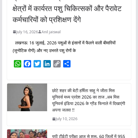
क्षेत्रों में कार्यरत पशु चिकित्सकों और पैरावेट
कर्मचारियों को प्रशिक्षण देंगे
July 16, 2026
Anil jaiswal
लखनऊ: 16 जुलाई, 2026 पशुओं से इंसानों में फैलने वाली बीमारियों
(जुनोटिक रोगों) और नए उभरते पशु रोगों के
W
F
T
L
C
S
h
a
w
i
o
h
a
c
i
n
p
a
t
e
t
k
y
r
छोटे शहर की बेटी हर्षिता साहू ने जीता मिस
s
b
t
e
L
e
यूनिवर्स मध्य प्रदेश 2026 का ताज ,अब मिस
A
o
e
d
i
यूनिवर्स इंडिया 2026 के ग्रैंड फिनाले में दिखाएंगी
p
o
r
I
n
अपना जलवा !!
p
k
n
k
July 10, 2026
यूपी टीईटी परीक्षा आज से शुरू, 60 जिलों में 955