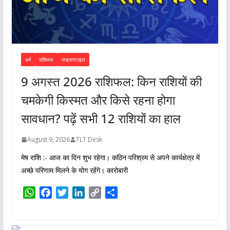
धर्म
राशिफल
लाइफस्टाइल
9 अगस्त 2026 राशिफल: किन राशियों की
चमकेगी किस्मत और किसे रहना होगा
सावधान? पढ़ें सभी 12 राशियों का हाल
August 9, 2026
TLT Desk
मेष राशि :- आज का दिन शुभ रहेगा। कठिन परिश्रम से अपने कार्यक्षेत्र में
अच्छे परिणाम मिलने के योग रहेंगे। कारोबारी
W
F
T
L
C
S
h
a
w
i
o
h
a
c
i
n
p
a
t
e
t
k
y
r