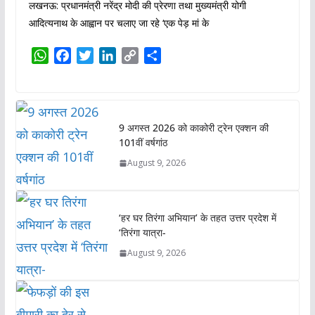
लखनऊ: प्रधानमंत्री नरेंद्र मोदी की प्रेरणा तथा मुख्यमंत्री योगी
आदित्यनाथ के आह्वान पर चलाए जा रहे ‘एक पेड़ मां के
W
F
T
L
C
S
h
a
w
i
o
h
a
c
i
n
p
a
t
e
t
k
y
r
s
b
t
e
L
e
9 अगस्त 2026 को काकोरी ट्रेन एक्शन की
A
o
e
d
i
101वीं वर्षगांठ
p
o
r
I
n
August 9, 2026
p
k
n
k
‘हर घर तिरंगा अभियान’ के तहत उत्तर प्रदेश में
‘तिरंगा यात्रा-
August 9, 2026