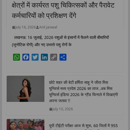
क्षेत्रों में कार्यरत पशु चिकित्सकों और पैरावेट
कर्मचारियों को प्रशिक्षण देंगे
July 16, 2026
Anil jaiswal
लखनऊ: 16 जुलाई, 2026 पशुओं से इंसानों में फैलने वाली बीमारियों
(जुनोटिक रोगों) और नए उभरते पशु रोगों के
W
F
T
L
C
S
h
a
w
i
o
h
a
c
i
n
p
a
t
e
t
k
y
r
छोटे शहर की बेटी हर्षिता साहू ने जीता मिस
s
b
t
e
L
e
यूनिवर्स मध्य प्रदेश 2026 का ताज ,अब मिस
A
o
e
d
i
यूनिवर्स इंडिया 2026 के ग्रैंड फिनाले में दिखाएंगी
p
o
r
I
n
अपना जलवा !!
p
k
n
k
July 10, 2026
यूपी टीईटी परीक्षा आज से शुरू, 60 जिलों में 955