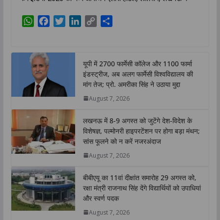
W
F
T
L
C
S
h
a
w
i
o
h
a
c
i
n
p
a
t
e
t
k
y
r
यूपी में 2700 फार्मेसी कॉलेज और 1100 फार्मा
s
b
t
e
L
e
इंडस्ट्रीज, अब अलग फार्मेसी विश्वविद्यालय की
A
o
e
d
i
मांग तेज; प्रो. अमरीका सिंह ने उठाया मुद्दा
p
o
r
I
n
August 7, 2026
p
k
n
k
लखनऊ में 8-9 अगस्त को जुटेंगे देश-विदेश के
विशेषज्ञ, पल्मोनरी हाइपरटेंशन पर होगा बड़ा मंथन;
सांस फूलने को न करें नजरअंदाज
August 7, 2026
बीबीएयू का 11वां दीक्षांत समारोह 29 अगस्त को,
रक्षा मंत्री राजनाथ सिंह देंगे विद्यार्थियों को उपाधियां
और स्वर्ण पदक
August 7, 2026