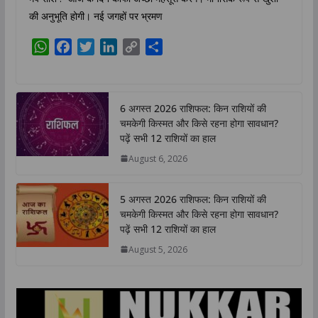
की अनुभूति होगी। नई जगहों पर भ्रमण
W
F
T
L
C
S
h
a
w
i
o
h
a
c
i
n
p
a
t
e
t
k
y
r
6 अगस्त 2026 राशिफल: किन राशियों की
s
b
t
e
L
e
चमकेगी किस्मत और किसे रहना होगा सावधान?
A
o
e
d
i
पढ़ें सभी 12 राशियों का हाल
p
o
r
I
n
August 6, 2026
p
k
n
k
5 अगस्त 2026 राशिफल: किन राशियों की
चमकेगी किस्मत और किसे रहना होगा सावधान?
पढ़ें सभी 12 राशियों का हाल
August 5, 2026