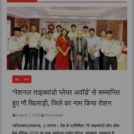
खेल
राज्य
‘नेशनल ताइक्वांडो प्लेयर अवॉर्ड’ से सम्मानित
हुए नौ खिलाड़ी, जिले का नाम किया रोशन
August 7, 2026
Anil jaiswal
गाज़ियाबाद/लखनऊ, 2 अगस्त। देश के प्रतिष्ठित 7वें ताइक्वांडो हॉल ऑफ
फेम इंडिया-2026 का भव्य आयोजन एलोरा होटल, लालबाग, लखनऊ में