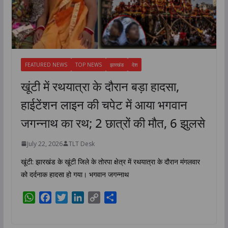
FEATURED NEWS
TOP NEWS
झारखंड
देश
खूंटी में रथयात्रा के दौरान बड़ा हादसा,
हाईटेंशन लाइन की चपेट में आया भगवान
जगन्नाथ का रथ; 2 छात्रों की मौत, 6 झुलसे
July 22, 2026
TLT Desk
खूंटी: झारखंड के खूंटी जिले के तोरपा क्षेत्र में रथयात्रा के दौरान मंगलवार
को दर्दनाक हादसा हो गया। भगवान जगन्नाथ
W
F
T
L
C
S
h
a
w
i
o
h
a
c
i
n
p
a