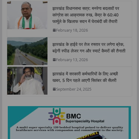
t
e
t
k
y
r
झारखंड विधानसभा सत्र: मनरेगा बदलावों पर
s
b
t
e
L
e
कांग्रेस का आक्रामक रुख, केंद्र के 60:40
A
o
e
d
i
फार्मूले के खिलाफ सदन में घेराबंदी की तैयारी
p
o
r
I
n
February 18, 2026
p
k
n
k
झारखंड के हाईवे पर तेज रफ्तार पर लगेगा ब्रेक,
बढ़ेगी स्पीड लेजर गन और स्मार्ट कैमरों की तैनाती
February 13, 2026
झारखंड में सरकारी कर्मचारियों के लिए अच्छी
खबर, 5 दिन पहले आएगी सितंबर की सैलरी
September 24, 2025