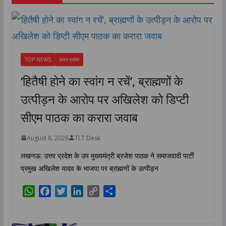
TOP NEWS
उत्तर प्रदेश
‘हितैषी होने का स्वांग न रचें’, ब्राह्मणों के
उत्पीड़न के आरोप पर अखिलेश को डिप्टी
सीएम पाठक का करारा जवाब
August 8, 2026
TLT Desk
लखनऊ: उत्तर प्रदेश के उप मुख्यमंत्री ब्रजेश पाठक ने समाजवादी पार्टी
प्रमुख अखिलेश यादव के भाजपा पर ब्राह्मणों के उत्पीड़न
W
F
T
L
C
S
h
a
w
i
o
h
a
c
i
n
p
a