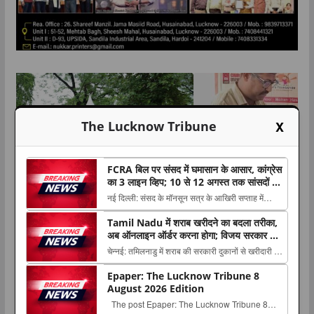
X
The Lucknow Tribune
TOP NEWS
उत्तर प्रदेश
लखनऊ
FCRA बिल पर संसद में घमासान के आसार, कांग्रेस
ान
किरण फाउंडेशन के “एक पौधा माँ के नाम” अभियान के तहत
का 3 लाइन व्हिप; 10 से 12 अगस्त तक सांसदों की
पौधारोपण एवं शिक्षण सामग्री वितरण सम्पन्न
मौजूदगी जरूरी
नई दिल्ली: संसद के मॉनसून सत्र के आखिरी सप्ताह में
सरकार और विपक्ष के बीच टकराव बढ़ने के आसार हैं। The
July 31, 2026
TLT Desk
Tamil Nadu में शराब खरीदने का बदला तरीका,
post FCRA बिल पर संसद में घमासान के आसार, कांग्रेस
अब ऑनलाइन ऑर्डर करना होगा; विजय सरकार ने
का 3 लाइन व्हिप; 10 से 12 अगस्त तक सांसदों की मौजूदगी
लागू किया नया सिस्टम
चेन्नई: तमिलनाडु में शराब की सरकारी दुकानों से खरीदारी को
जरूरी appeared first on The Lucknow Tribun...
लेकर नया सिस्टम शुरू किया गया है। मुख्यमंत्री थलपति
Epaper: The Lucknow Tribune 8
विजय The post Tamil Nadu में शराब खरीदने का बदला
August 2026 Edition
तरीका, अब ऑनलाइन ऑर्डर करना होगा; विजय सरकार ने
The post Epaper: The Lucknow Tribune 8
लागू किया नया सिस्टम appeared first on The ...