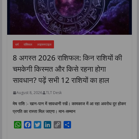
धर्म
राशिफल
लाइफस्टाइल
8 अगस्त 2026 राशिफल: किन राशियों की
चमकेगी किस्मत और किसे रहना होगा
सावधान? पढ़ें सभी 12 राशियों का हाल
August 8, 2026
TLT Desk
मेष राशि :- खान-पान में सावधानी रखें। कामकाज में आ रहा अवरोध दूर होकर
प्रगति का रास्ता मिल जाएगा। मान-सम्मान
W
F
T
L
C
S
h
a
w
i
o
h