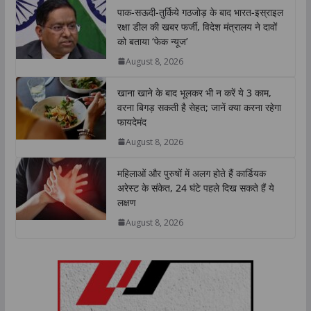
t
e
t
k
y
r
पाक-सऊदी-तुर्किये गठजोड़ के बाद भारत-इस्राइल
s
b
t
e
L
e
रक्षा डील की खबर फर्जी, विदेश मंत्रालय ने दावों
A
o
e
d
i
को बताया ‘फेक न्यूज’
p
o
r
I
n
August 8, 2026
p
k
n
k
खाना खाने के बाद भूलकर भी न करें ये 3 काम,
वरना बिगड़ सकती है सेहत; जानें क्या करना रहेगा
फायदेमंद
August 8, 2026
महिलाओं और पुरुषों में अलग होते हैं कार्डियक
अरेस्ट के संकेत, 24 घंटे पहले दिख सकते हैं ये
लक्षण
August 8, 2026