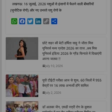
लखनऊ: 16 जुलाई, 2026 पशुओं से इंसानों में फैलने वाली बीमारियों
(जुनोटिक रोगों) और नए उभरते पशु रोगों के
W
F
T
L
C
S
h
a
w
i
o
h
a
c
i
n
p
a
t
e
t
k
y
r
छोटे शहर की बेटी हर्षिता साहू ने जीता मिस
s
b
t
e
L
e
यूनिवर्स मध्य प्रदेश 2026 का ताज ,अब मिस
A
o
e
d
i
यूनिवर्स इंडिया 2026 के ग्रैंड फिनाले में दिखाएंगी
p
o
r
I
n
अपना जलवा !!
p
k
n
k
July 10, 2026
यूपी टीईटी परीक्षा आज से शुरू, 60 जिलों में 955
केंद्रों पर 16 लाख अभ्यर्थी होंगे शामिल
July 2, 2026
डॉ अलका जैन, एमडी स्त्री रोग के कुशल