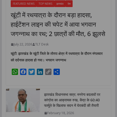
FEATURED NEWS
TOP NEWS
झारखंड
देश
खूंटी में रथयात्रा के दौरान बड़ा हादसा,
हाईटेंशन लाइन की चपेट में आया भगवान
जगन्नाथ का रथ; 2 छात्रों की मौत, 6 झुलसे
July 22, 2026
TLT Desk
खूंटी: झारखंड के खूंटी जिले के तोरपा क्षेत्र में रथयात्रा के दौरान मंगलवार
को दर्दनाक हादसा हो गया। भगवान जगन्नाथ
W
F
T
L
C
S
h
a
w
i
o
h
a
c
i
n
p
a
t
e
t
k
y
r
झारखंड विधानसभा सत्र: मनरेगा बदलावों पर
s
b
t
e
L
e
कांग्रेस का आक्रामक रुख, केंद्र के 60:40
A
o
e
d
i
फार्मूले के खिलाफ सदन में घेराबंदी की तैयारी
p
o
r
I
n
February 18, 2026
p
k
n
k