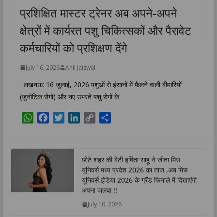
Tri...
प्रशिक्षित मास्टर ट्रेनर अब अपने-अपने
क्षेत्रों में कार्यरत पशु चिकित्सकों और पैरावेट
कर्मचारियों को प्रशिक्षण देंगे
July 16, 2026
Anil jaiswal
लखनऊ: 16 जुलाई, 2026 पशुओं से इंसानों में फैलने वाली बीमारियों
(जुनोटिक रोगों) और नए उभरते पशु रोगों के
W
F
T
L
C
S
h
a
w
i
o
h
a
c
i
n
p
a
t
e
t
k
y
r
छोटे शहर की बेटी हर्षिता साहू ने जीता मिस
s
b
t
e
L
e
यूनिवर्स मध्य प्रदेश 2026 का ताज ,अब मिस
A
o
e
d
i
यूनिवर्स इंडिया 2026 के ग्रैंड फिनाले में दिखाएंगी
p
o
r
I
n
अपना जलवा !!
p
k
n
k
July 10, 2026