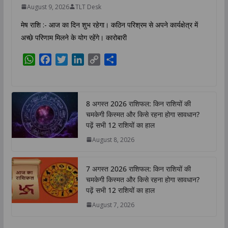
August 9, 2026
TLT Desk
मेष राशि :- आज का दिन शुभ रहेगा। कठिन परिश्रम से अपने कार्यक्षेत्र में
अच्छे परिणाम मिलने के योग रहेंगे। कारोबारी
W
F
T
L
C
S
h
a
w
i
o
h
a
c
i
n
p
a
t
e
t
k
y
r
8 अगस्त 2026 राशिफल: किन राशियों की
s
b
t
e
L
e
चमकेगी किस्मत और किसे रहना होगा सावधान?
A
o
e
d
i
पढ़ें सभी 12 राशियों का हाल
p
o
r
I
n
August 8, 2026
p
k
n
k
7 अगस्त 2026 राशिफल: किन राशियों की
चमकेगी किस्मत और किसे रहना होगा सावधान?
पढ़ें सभी 12 राशियों का हाल
August 7, 2026