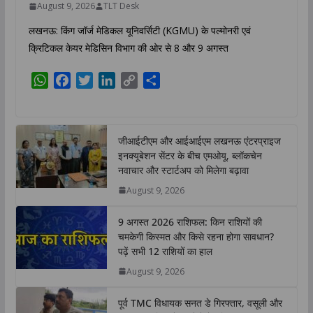
August 9, 2026
TLT Desk
लखनऊ: किंग जॉर्ज मेडिकल यूनिवर्सिटी (KGMU) के पल्मोनरी एवं
क्रिटिकल केयर मेडिसिन विभाग की ओर से 8 और 9 अगस्त
W
F
T
L
C
S
h
a
w
i
o
h
a
c
i
n
p
a
t
e
t
k
y
r
जीआईटीएम और आईआईएम लखनऊ एंटरप्राइज
s
b
t
e
L
e
इनक्यूबेशन सेंटर के बीच एमओयू, ब्लॉकचेन
A
o
e
d
i
नवाचार और स्टार्टअप को मिलेगा बढ़ावा
p
o
r
I
n
August 9, 2026
p
k
n
k
9 अगस्त 2026 राशिफल: किन राशियों की
चमकेगी किस्मत और किसे रहना होगा सावधान?
पढ़ें सभी 12 राशियों का हाल
August 9, 2026
पूर्व TMC विधायक सनत डे गिरफ्तार, वसूली और