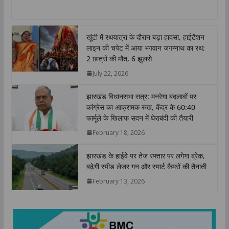
h
a
w
i
o
h
a
c
i
n
p
a
t
e
t
k
y
r
खूंटी में रथयात्रा के दौरान बड़ा हादसा, हाईटेंशन
s
b
t
e
L
e
लाइन की चपेट में आया भगवान जगन्नाथ का रथ;
A
o
e
d
i
2 छात्रों की मौत, 6 झुलसे
p
o
r
I
n
July 22, 2026
p
k
n
k
झारखंड विधानसभा सत्र: मनरेगा बदलावों पर
कांग्रेस का आक्रामक रुख, केंद्र के 60:40
फार्मूले के खिलाफ सदन में घेराबंदी की तैयारी
February 18, 2026
झारखंड के हाईवे पर तेज रफ्तार पर लगेगा ब्रेक,
बढ़ेगी स्पीड लेजर गन और स्मार्ट कैमरों की तैनाती
February 13, 2026