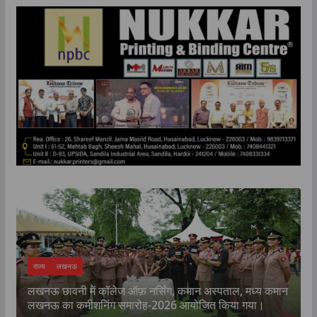
राज्य
लखनऊ
लखनऊ छावनी में कॉलेज ऑफ़ नर्सिंग, कमान अस्पताल, मध्य कमान
क
लखनऊ का कमीशनिंग समारोह-2026 आयोजित किया गया।
प