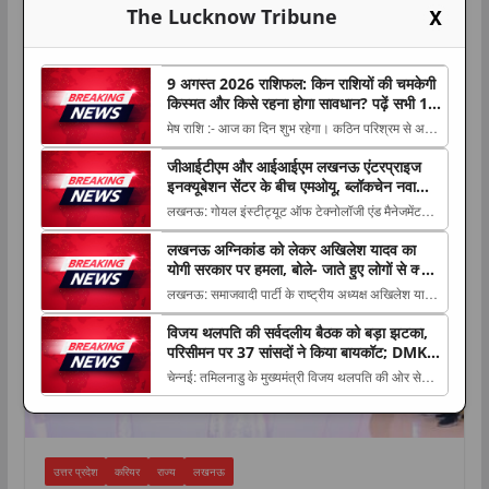
X
The Lucknow Tribune
9 अगस्त 2026 राशिफल: किन राशियों की चमकेगी
किस्मत और किसे रहना होगा सावधान? पढ़ें सभी 12
राशियों का हाल
मेष राशि :- आज का दिन शुभ रहेगा। कठिन परिश्रम से अपने
कार्यक्षेत्र में अच्छे परिणाम मिलने के योग रहेंगे। कारोबारी
जीआईटीएम और आईआईएम लखनऊ एंटरप्राइज
करियर
The post 9 अगस्त 2026 राशिफल: किन राशियों की
इनक्यूबेशन सेंटर के बीच एमओयू, ब्लॉकचेन नवाचार
चमकेगी किस्मत और किसे रहना होगा सावधान? पढ़ें सभी 12
और स्टार्टअप को मिलेगा बढ़ावा
लखनऊ: गोयल इंस्टीट्यूट ऑफ टेक्नोलॉजी एंड मैनेजमेंट
राशियों का हाल appeared first on The L...
(जीआईटीएम), लखनऊ ने नवाचार और उद्यमिता के क्षेत्र में
लखनऊ अग्निकांड को लेकर अखिलेश यादव का
एक महत्वपूर्ण पहल करते The post जीआईटीएम और
योगी सरकार पर हमला, बोले- जाते हुए लोगों से क्या
आईआईएम लखनऊ एंटरप्राइज इनक्यूबेशन सेंटर के बीच
शिकवा, क्या शिकायत
लखनऊ: समाजवादी पार्टी के राष्ट्रीय अध्यक्ष अखिलेश यादव
एमओयू, ब्लॉकचेन नवाचार और स्टार्टअप को मिलेगा बढ़ावा
ने लखनऊ अग्निकांड में बच्चे को खोने वाली एक मां के साथ
a...
विजय थलपति की सर्वदलीय बैठक को बड़ा झटका,
The post लखनऊ अग्निकांड को लेकर अखिलेश यादव का
परिसीमन पर 37 सांसदों ने किया बायकॉट; DMK-
योगी सरकार पर हमला, बोले- जाते हुए लोगों से क्या शिकवा,
AIADMK भी दूर
चेन्नई: तमिलनाडु के मुख्यमंत्री विजय थलपति की ओर से
क्या शिकायत appeared first on The Luc...
परिसीमन के मुद्दे पर बुलाई गई सर्वदलीय सांसदों की बैठक को
The post विजय थलपति की सर्वदलीय बैठक को बड़ा
झटका, परिसीमन पर 37 सांसदों ने किया बायकॉट; DMK-
AIADMK भी दूर appeared first on The Lucknow
उत्तर प्रदेश
करियर
राज्य
लखनऊ