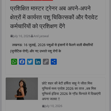
प्रशिक्षित मास्टर ट्रेनर अब अपने-अपने
क्षेत्रों में कार्यरत पशु चिकित्सकों और पैरावेट
कर्मचारियों को प्रशिक्षण देंगे
July 16, 2026
Anil jaiswal
लखनऊ: 16 जुलाई, 2026 पशुओं से इंसानों में फैलने वाली बीमारियों
(जुनोटिक रोगों) और नए उभरते पशु रोगों के
W
F
T
L
C
S
h
a
w
i
o
h
a
c
i
n
p
a
t
e
t
k
y
r
छोटे शहर की बेटी हर्षिता साहू ने जीता मिस
s
b
t
e
L
e
यूनिवर्स मध्य प्रदेश 2026 का ताज ,अब मिस
A
o
e
d
i
यूनिवर्स इंडिया 2026 के ग्रैंड फिनाले में दिखाएंगी
p
o
r
I
n
अपना जलवा !!
p
k
n
k
July 10, 2026