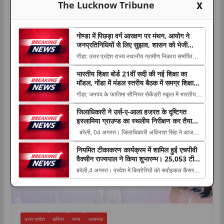
X
The Lucknow Tribune
गोण्डा में पिछड़ा वर्ग आरक्षण पर मंथन, आयोग ने
जनप्रतिनिधियों से लिए सुझाव, शासन को भेजी
जाएंगी अनुशंसाएं
गोंडा: उत्तर प्रदेश राज्य स्थानीय ग्रामीण निकाय समर्पित
पिछड़ा वर्ग आयोग की बैठक गुरुवार को जिला पंचायत सभागार
भारतीय शिक्षा बोर्ड 21वीं सदी की नई शिक्षा का
में आयोग The post गोण्डा में पिछड़ा वर्ग आरक्षण पर मंथन,
करियर
मॉडल, गोंडा में मंडल स्तरीय बैठक में समग्र शिक्षा
आयोग ने जनप्रतिनिधियों से लिए सुझाव, शासन को भेजी
और कौशल विकास पर मंथन
गोंडा: जनपद के फातिमा सीनियर सेकेंडरी स्कूल में भारतीय
जाएंगी अनुशंसाएं appeared first ...
शिक्षा बोर्ड की मंडल स्तरीय बैठक का आयोजन किया गया।
जिलाधिकारी ने उर्स-ए-आला हजरत के दृष्टिगत
कार्यक्रम The post भारतीय शिक्षा बोर्ड 21वीं सदी की नई
इस्लामिया ग्राउण्ड का स्थलीय निरीक्षण कर तैयारियों
शिक्षा का मॉडल, गोंडा में मंडल स्तरीय बैठक में समग्र शिक्षा
एवं व्यवस्थाओं का लिया जायजा
बरेली, 04 अगस्त। जिलाधिकारी अविनाश सिंह ने आज
और कौशल विकास पर मंथन appear...
उर्स-ए-आला हजरत के दृष्टिगत इस्लामिया इण्टर कॉलेज
नियमित टीकाकरण कार्यक्रम में शामिल हुई एचपीवी
ग्राउण्ड का स्थलीय निरीक्षण The post जिलाधिकारी ने
वैक्सीन राज्यपाल ने किया शुभारम्भ। 25,053 टीका
उर्स-ए-आला हजरत के दृष्टिगत इस्लामिया ग्राउण्ड का
लगाकर बरेली पहले पायदान पर
बरेली,4 अगस्त। प्रदेश में किशोरियों को सर्वाइकल कैंसर
स्थलीय निरीक्षण कर तैयारियों एवं व्यवस्थाओं का...
जैसी गंभीर बीमारी से बचाने की दिशा में मंगलवार को एक
महत्वपूर्ण The post नियमित टीकाकरण कार्यक्रम में शामिल
हुई एचपीवी वैक्सीन राज्यपाल ने किया शुभारम्भ। 25,053
टीका लगाकर बरेली पहले पायदान पर app...
उत्तर प्रदेश
करियर
राज्य
लखनऊ