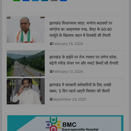
h
a
w
i
o
h
a
c
i
n
p
a
t
e
t
k
y
r
झारखंड विधानसभा सत्र: मनरेगा बदलावों पर
s
b
t
e
L
e
कांग्रेस का आक्रामक रुख, केंद्र के 60:40
A
o
e
d
i
फार्मूले के खिलाफ सदन में घेराबंदी की तैयारी
p
o
r
I
n
February 18, 2026
p
k
n
k
झारखंड के हाईवे पर तेज रफ्तार पर लगेगा ब्रेक,
बढ़ेगी स्पीड लेजर गन और स्मार्ट कैमरों की तैनाती
February 13, 2026
झारखंड में सरकारी कर्मचारियों के लिए अच्छी
खबर, 5 दिन पहले आएगी सितंबर की सैलरी
September 24, 2025