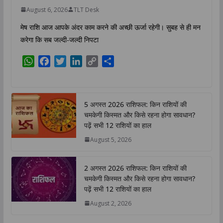
August 6, 2026
TLT Desk
मेष राशि आज आपके अंदर काम करने की अच्छी ऊर्जा रहेगी। सुबह से ही मन
करेगा कि सब जल्दी-जल्दी निपटा
W
F
T
L
C
S
h
a
w
i
o
h
a
c
i
n
p
a
t
e
t
k
y
r
5 अगस्त 2026 राशिफल: किन राशियों की
s
b
t
e
L
e
चमकेगी किस्मत और किसे रहना होगा सावधान?
A
o
e
d
i
पढ़ें सभी 12 राशियों का हाल
p
o
r
I
n
August 5, 2026
p
k
n
k
2 अगस्त 2026 राशिफल: किन राशियों की
चमकेगी किस्मत और किसे रहना होगा सावधान?
पढ़ें सभी 12 राशियों का हाल
August 2, 2026