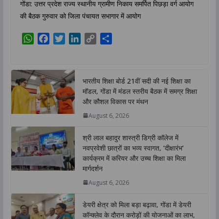
गोंडा: उत्तर प्रदेश राज्य स्थानीय ग्रामीण निकाय समर्पित पिछड़ा वर्ग आयोग
की बैठक गुरुवार को जिला पंचायत सभागार में आयोग
W
F
T
L
C
S
h
a
w
i
o
h
a
c
i
n
p
a
t
e
t
k
y
r
भारतीय शिक्षा बोर्ड 21वीं सदी की नई शिक्षा का
s
b
t
e
L
e
मॉडल, गोंडा में मंडल स्तरीय बैठक में समग्र शिक्षा
A
o
e
d
i
और कौशल विकास पर मंथन
p
o
r
I
n
August 6, 2026
p
k
n
k
श्री लाल बहादुर शास्त्री डिग्री कॉलेज में
नवप्रवेशी छात्रों का भव्य स्वागत, ‘दीक्षारंभ’
कार्यक्रम में करियर और उच्च शिक्षा का मिला
मार्गदर्शन
August 6, 2026
डेयरी क्षेत्र को मिला बड़ा बढ़ावा, गोंडा में डेयरी
कॉन्क्लेव के दौरान करोड़ों की योजनाओं का लाभ,