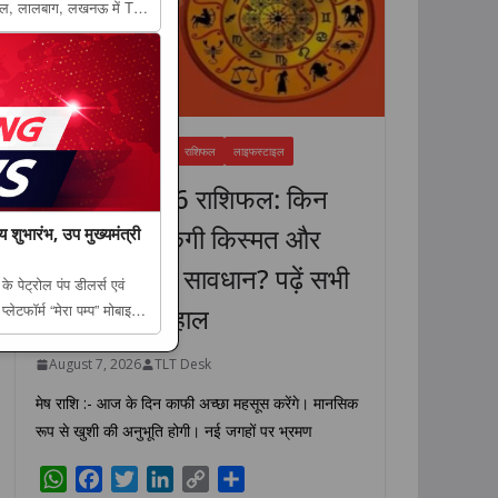
टल, लालबाग, लखनऊ में The
ानित हुए नौ खिलाड़ी, जिले का
FEATURED NEWS
धर्म
राशिफल
लाइफस्टाइल
7 अगस्त 2026 राशिफल: किन
राशियों की चमकेगी किस्मत और
य शुभारंभ, उप मुख्यमंत्री
किसे रहना होगा सावधान? पढ़ें सभी
पेट्रोल पंप डीलर्स एवं
ेटफॉर्म “मेरा पम्प” मोबाइल
12 राशियों का हाल
प का भव्य शुभारंभ, उप
August 7, 2026
TLT Desk
मेष राशि :- आज के दिन काफी अच्छा महसूस करेंगे। मानसिक
रूप से खुशी की अनुभूति होगी। नई जगहों पर भ्रमण
W
F
T
L
C
S