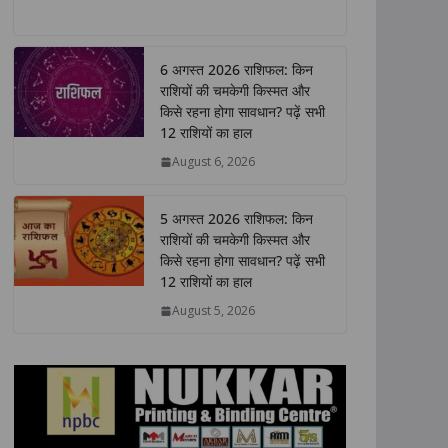
h
a
w
i
o
h
a
c
i
n
p
a
t
e
t
k
y
r
6 अगस्त 2026 राशिफल: किन
s
b
t
e
L
e
राशियों की चमकेगी किस्मत और
A
o
e
d
i
किसे रहना होगा सावधान? पढ़ें सभी
p
o
r
I
n
12 राशियों का हाल
p
k
n
k
August 6, 2026
5 अगस्त 2026 राशिफल: किन
राशियों की चमकेगी किस्मत और
किसे रहना होगा सावधान? पढ़ें सभी
12 राशियों का हाल
August 5, 2026