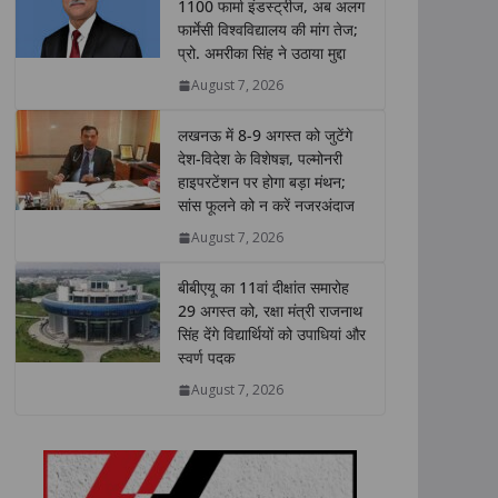
s
b
t
e
L
e
1100 फार्मा इंडस्ट्रीज, अब अलग
फार्मेसी विश्वविद्यालय की मांग तेज;
A
o
e
d
i
प्रो. अमरीका सिंह ने उठाया मुद्दा
p
o
r
I
n
p
k
n
k
August 7, 2026
लखनऊ में 8-9 अगस्त को जुटेंगे
देश-विदेश के विशेषज्ञ, पल्मोनरी
हाइपरटेंशन पर होगा बड़ा मंथन;
सांस फूलने को न करें नजरअंदाज
August 7, 2026
बीबीएयू का 11वां दीक्षांत समारोह
29 अगस्त को, रक्षा मंत्री राजनाथ
सिंह देंगे विद्यार्थियों को उपाधियां और
स्वर्ण पदक
August 7, 2026