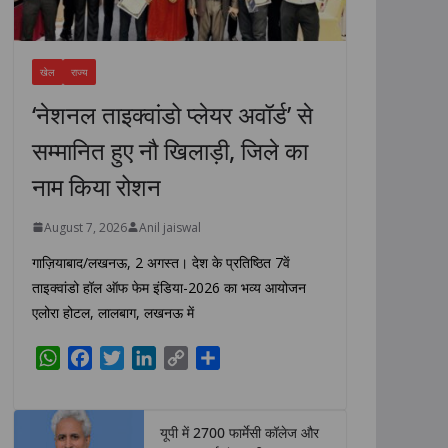
खेल
राज्य
‘नेशनल ताइक्वांडो प्लेयर अवॉर्ड’ से
सम्मानित हुए नौ खिलाड़ी, जिले का
नाम किया रोशन
August 7, 2026
Anil jaiswal
गाज़ियाबाद/लखनऊ, 2 अगस्त। देश के प्रतिष्ठित 7वें
ताइक्वांडो हॉल ऑफ फेम इंडिया-2026 का भव्य आयोजन
एलोरा होटल, लालबाग, लखनऊ में
W
F
T
L
C
S
h
a
w
i
o
h
a
c
i
n
p
a
t
e
t
k
y
r
यूपी में 2700 फार्मेसी कॉलेज और