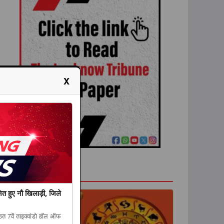
X
राशिफल
नित हुए नौ खिलाड़ी, जिले
ित 7वें ताइक्वांडो हॉल ऑफ