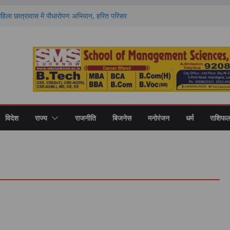
 महिला छात्रावास में पौधारोपण अभियान, हरित परिसर
ा संकल्प
र्ड’ से सम्मानित हुए नौ खिलाड़ी, जिले का नाम किया
ज और 1100 फार्मा इंडस्ट्रीज, अब अलग फार्मेसी
ो. अमरीका सिंह ने उठाया मुद्दा
गे देश-विदेश के विशेषज्ञ, पल्मोनरी हाइपरटेंशन पर
 को न करें नजरअंदाज
रोह 29 अगस्त को, रक्षा मंत्री राजनाथ सिंह देंगे
्वर्ण पदक
विदेश
राज्य
राजनीति
बिजनेस
मनोरंजन
धर्म
राशिफ