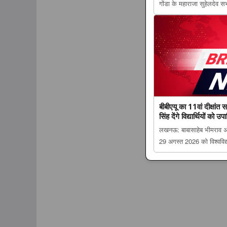
गोंडा के महाराजा सुहेलदेव स
में धार्मिक पर्यटन को मिले
पर मंथन; छपिया धाम समेत क
बीबीएयू का 11वां दीक्षांत
सिंह देंगे विद्यार्थियों को 
लखनऊ: बाबासाहेब भीमराव अंबे
29 अगस्त 2026 को विश्वविद
समारोह The post बीबीएयू का 
मंत्री राजनाथ सिंह देंगे विद्या