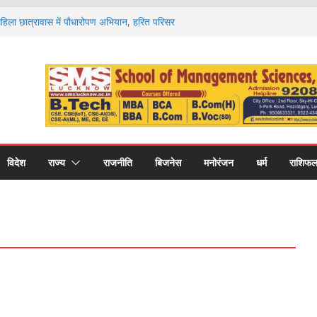
 महिला छात्रावास में पौधारोपण अभियान, हरित परिसर
ा संकल्प
र्ड’ से सम्मानित हुए नौ खिलाड़ी, जिले का नाम किया
ज और 1100 फार्मा इंडस्ट्रीज, अब अलग फार्मेसी
ो. अमरीका सिंह ने उठाया मुद्दा
गे देश-विदेश के विशेषज्ञ, पल्मोनरी हाइपरटेंशन पर
 को न करें नजरअंदाज
रोह 29 अगस्त को, रक्षा मंत्री राजनाथ सिंह देंगे
्वर्ण पदक
विदेश
राज्य
राजनीति
बिजनेस
मनोरंजन
धर्म
राशिफ