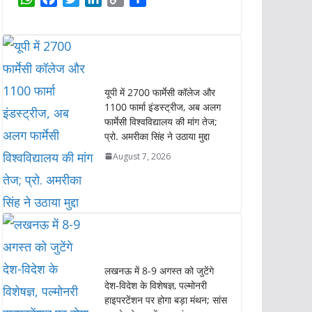
h
a
w
i
o
h
a
c
i
n
p
a
t
e
t
k
y
r
s
b
t
e
L
e
A
o
e
d
i
यूपी में 2700 फार्मेसी कॉलेज और
p
o
r
I
n
1100 फार्मा इंडस्ट्रीज, अब अलग
p
k
n
k
फार्मेसी विश्वविद्यालय की मांग तेज;
प्रो. अमरीका सिंह ने उठाया मुद्दा
August 7, 2026
लखनऊ में 8-9 अगस्त को जुटेंगे
देश-विदेश के विशेषज्ञ, पल्मोनरी
हाइपरटेंशन पर होगा बड़ा मंथन; सांस