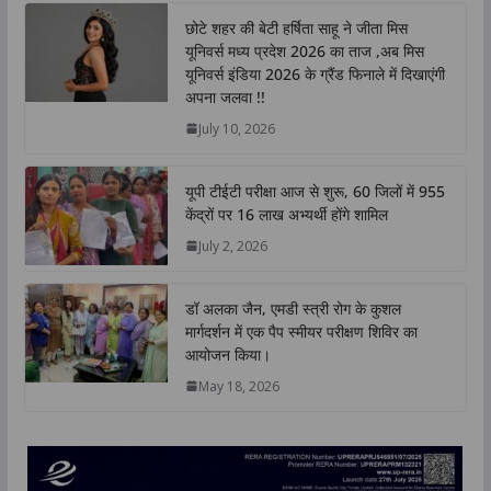
t
e
t
k
y
r
छोटे शहर की बेटी हर्षिता साहू ने जीता मिस
s
b
t
e
L
e
यूनिवर्स मध्य प्रदेश 2026 का ताज ,अब मिस
A
o
e
d
i
यूनिवर्स इंडिया 2026 के ग्रैंड फिनाले में दिखाएंगी
p
o
r
I
n
अपना जलवा !!
p
k
n
k
July 10, 2026
यूपी टीईटी परीक्षा आज से शुरू, 60 जिलों में 955
केंद्रों पर 16 लाख अभ्यर्थी होंगे शामिल
July 2, 2026
डॉ अलका जैन, एमडी स्त्री रोग के कुशल
मार्गदर्शन में एक पैप स्मीयर परीक्षण शिविर का
आयोजन किया।
May 18, 2026