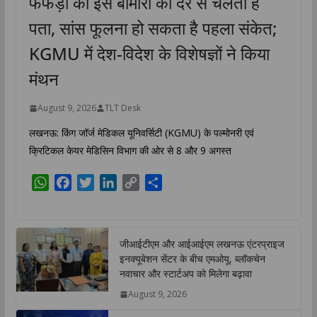
फेफड़ों की इस बीमारी का देर से चलता है
पता, सांस फूलना हो सकता है पहला संकेत;
KGMU में देश-विदेश के विशेषज्ञों ने किया
मंथन
August 9, 2026
TLT Desk
लखनऊ: किंग जॉर्ज मेडिकल यूनिवर्सिटी (KGMU) के पल्मोनरी एवं
क्रिटिकल केयर मेडिसिन विभाग की ओर से 8 और 9 अगस्त
W
F
T
L
C
S
h
a
w
i
o
h
a
c
i
n
p
a
t
e
t
k
y
r
जीआईटीएम और आईआईएम लखनऊ एंटरप्राइज
s
b
t
e
L
e
इनक्यूबेशन सेंटर के बीच एमओयू, ब्लॉकचेन
A
o
e
d
i
नवाचार और स्टार्टअप को मिलेगा बढ़ावा
p
o
r
I
n
August 9, 2026
p
k
n
k