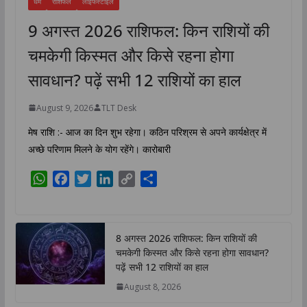
धर्म
राशिफल
लाइफस्टाइल
9 अगस्त 2026 राशिफल: किन राशियों की
चमकेगी किस्मत और किसे रहना होगा
सावधान? पढ़ें सभी 12 राशियों का हाल
August 9, 2026
TLT Desk
मेष राशि :- आज का दिन शुभ रहेगा। कठिन परिश्रम से अपने कार्यक्षेत्र में
अच्छे परिणाम मिलने के योग रहेंगे। कारोबारी
W
F
T
L
C
S
h
a
w
i
o
h
a
c
i
n
p
a
t
e
t
k
y
r
8 अगस्त 2026 राशिफल: किन राशियों की
s
b
t
e
L
e
चमकेगी किस्मत और किसे रहना होगा सावधान?
A
o
e
d
i
पढ़ें सभी 12 राशियों का हाल
p
o
r
I
n
August 8, 2026
p
k
n
k