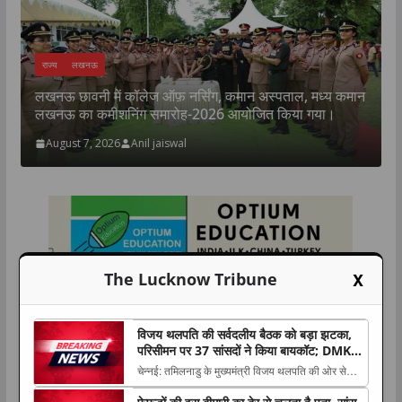
राज्य
लखनऊ
लखनऊ छावनी में कॉलेज ऑफ़ नर्सिंग, कमान अस्पताल, मध्य कमान
क
लखनऊ का कमीशनिंग समारोह-2026 आयोजित किया गया।
प
August 7, 2026
Anil jaiswal
X
The Lucknow Tribune
विजय थलपति की सर्वदलीय बैठक को बड़ा झटका,
परिसीमन पर 37 सांसदों ने किया बायकॉट; DMK-
AIADMK भी दूर
चेन्नई: तमिलनाडु के मुख्यमंत्री विजय थलपति की ओर से
परिसीमन के मुद्दे पर बुलाई गई सर्वदलीय सांसदों की बैठक को