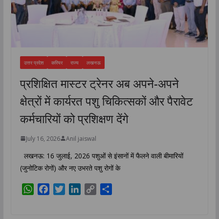
उत्तर प्रदेश
करियर
राज्य
लखनऊ
प्रशिक्षित मास्टर ट्रेनर अब अपने-अपने
क्षेत्रों में कार्यरत पशु चिकित्सकों और पैरावेट
कर्मचारियों को प्रशिक्षण देंगे
July 16, 2026
Anil jaiswal
लखनऊ: 16 जुलाई, 2026 पशुओं से इंसानों में फैलने वाली बीमारियों
(जुनोटिक रोगों) और नए उभरते पशु रोगों के
W
F
T
L
C
S
h
a
w
i
o
h
a
c
i
n
p
a