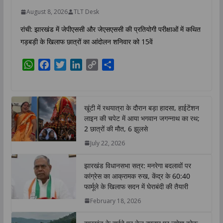
August 8, 2026
TLT Desk
रांची: झारखंड में जेपीएससी और जेएसएससी की प्रतियोगी परीक्षाओं में कथित
गड़बड़ी के खिलाफ छात्रों का आंदोलन शनिवार को 15वें
W
F
T
L
C
S
h
a
w
i
o
h
a
c
i
n
p
a
t
e
t
k
y
r
खूंटी में रथयात्रा के दौरान बड़ा हादसा, हाईटेंशन
s
b
t
e
L
e
लाइन की चपेट में आया भगवान जगन्नाथ का रथ;
A
o
e
d
i
2 छात्रों की मौत, 6 झुलसे
p
o
r
I
n
July 22, 2026
p
k
n
k
झारखंड विधानसभा सत्र: मनरेगा बदलावों पर
कांग्रेस का आक्रामक रुख, केंद्र के 60:40
फार्मूले के खिलाफ सदन में घेराबंदी की तैयारी
February 18, 2026