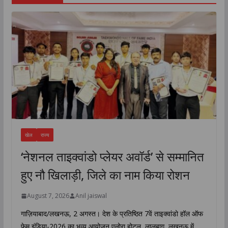
खेल
राज्य
‘नेशनल ताइक्वांडो प्लेयर अवॉर्ड’ से सम्मानित
हुए नौ खिलाड़ी, जिले का नाम किया रोशन
August 7, 2026
Anil jaiswal
गाज़ियाबाद/लखनऊ, 2 अगस्त। देश के प्रतिष्ठित 7वें ताइक्वांडो हॉल ऑफ
फेम इंडिया-2026 का भव्य आयोजन एलोरा होटल, लालबाग, लखनऊ में