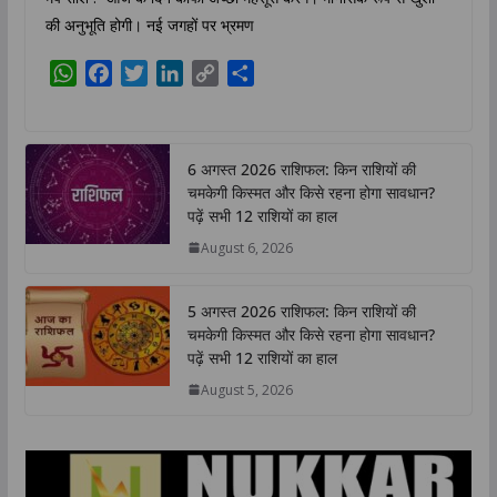
की अनुभूति होगी। नई जगहों पर भ्रमण
W
F
T
L
C
S
h
a
w
i
o
h
a
c
i
n
p
a
t
e
t
k
y
r
6 अगस्त 2026 राशिफल: किन राशियों की
s
b
t
e
L
e
चमकेगी किस्मत और किसे रहना होगा सावधान?
A
o
e
d
i
पढ़ें सभी 12 राशियों का हाल
p
o
r
I
n
August 6, 2026
p
k
n
k
5 अगस्त 2026 राशिफल: किन राशियों की
चमकेगी किस्मत और किसे रहना होगा सावधान?
पढ़ें सभी 12 राशियों का हाल
August 5, 2026