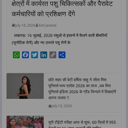
क्षेत्रों में कार्यरत पशु चिकित्सकों और पैरावेट
कर्मचारियों को प्रशिक्षण देंगे
July 16, 2026
Anil jaiswal
लखनऊ: 16 जुलाई, 2026 पशुओं से इंसानों में फैलने वाली बीमारियों
(जुनोटिक रोगों) और नए उभरते पशु रोगों के
W
F
T
L
C
S
h
a
w
i
o
h
a
c
i
n
p
a
t
e
t
k
y
r
छोटे शहर की बेटी हर्षिता साहू ने जीता मिस
s
b
t
e
L
e
यूनिवर्स मध्य प्रदेश 2026 का ताज ,अब मिस
A
o
e
d
i
यूनिवर्स इंडिया 2026 के ग्रैंड फिनाले में दिखाएंगी
p
o
r
I
n
अपना जलवा !!
p
k
n
k
July 10, 2026
यूपी टीईटी परीक्षा आज से शुरू, 60 जिलों में 955