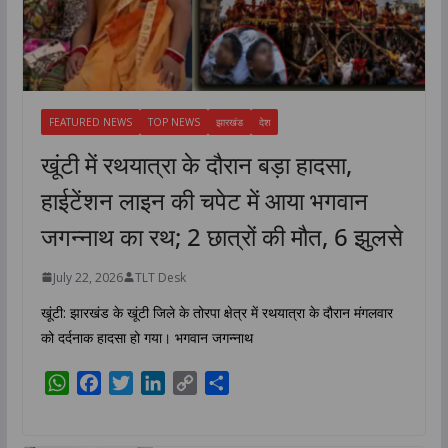
FEATURED NEWS
TOP NEWS
झारखंड
देश
खूंटी में रथयात्रा के दौरान बड़ा हादसा,
हाईटेंशन लाइन की चपेट में आया भगवान
जगन्नाथ का रथ; 2 छात्रों की मौत, 6 झुलसे
July 22, 2026
TLT Desk
खूंटी: झारखंड के खूंटी जिले के तोरपा क्षेत्र में रथयात्रा के दौरान मंगलवार
को दर्दनाक हादसा हो गया। भगवान जगन्नाथ
W
F
T
L
C
S
h
a
w
i
o
h
a
c
i
n
p
a