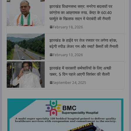
t
e
t
k
y
r
झारखंड विधानसभा सत्र: मनरेगा बदलावों पर
s
b
t
e
L
e
कांग्रेस का आक्रामक रुख, केंद्र के 60:40
A
o
e
d
i
फार्मूले के खिलाफ सदन में घेराबंदी की तैयारी
p
o
r
I
n
February 18, 2026
p
k
n
k
झारखंड के हाईवे पर तेज रफ्तार पर लगेगा ब्रेक,
बढ़ेगी स्पीड लेजर गन और स्मार्ट कैमरों की तैनाती
February 13, 2026
झारखंड में सरकारी कर्मचारियों के लिए अच्छी
खबर, 5 दिन पहले आएगी सितंबर की सैलरी
September 24, 2025