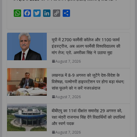
W
F
T
L
C
S
h
a
w
i
o
h
a
c
i
n
p
a
t
e
t
k
y
r
यूपी में 2700 फार्मेसी कॉलेज और 1100 फार्मा
s
b
t
e
L
e
इंडस्ट्रीज, अब अलग फार्मेसी विश्वविद्यालय की
A
o
e
d
i
मांग तेज; प्रो. अमरीका सिंह ने उठाया मुद्दा
p
o
r
I
n
August 7, 2026
p
k
n
k
लखनऊ में 8-9 अगस्त को जुटेंगे देश-विदेश के
विशेषज्ञ, पल्मोनरी हाइपरटेंशन पर होगा बड़ा मंथन;
सांस फूलने को न करें नजरअंदाज
August 7, 2026
बीबीएयू का 11वां दीक्षांत समारोह 29 अगस्त को,
रक्षा मंत्री राजनाथ सिंह देंगे विद्यार्थियों को उपाधियां
और स्वर्ण पदक
August 7, 2026