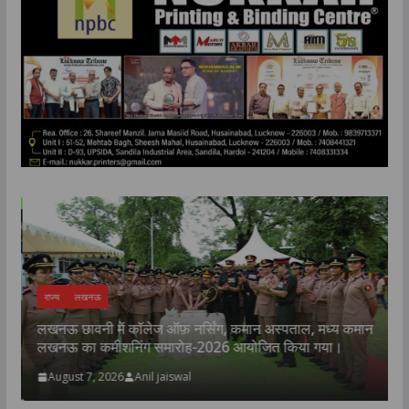
राज्य
लखनऊ
ी
लखनऊ छावनी में कॉलेज ऑफ़ नर्सिंग, कमान अस्पताल, मध्य कमान
क
लखनऊ का कमीशनिंग समारोह-2026 आयोजित किया गया।
प
August 7, 2026
Anil jaiswal