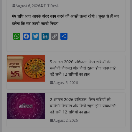
August 6, 2026
TLT Desk
मेष राशि आज आपके अंदर काम करने की अच्छी ऊर्जा रहेगी। सुबह से ही मन
करेगा कि सब जल्दी-जल्दी निपटा
W
F
T
L
C
S
h
a
w
i
o
h
a
c
i
n
p
a
t
e
t
k
y
r
5 अगस्त 2026 राशिफल: किन राशियों की
s
b
t
e
L
e
चमकेगी किस्मत और किसे रहना होगा सावधान?
A
o
e
d
i
पढ़ें सभी 12 राशियों का हाल
p
o
r
I
n
August 5, 2026
p
k
n
k
2 अगस्त 2026 राशिफल: किन राशियों की
चमकेगी किस्मत और किसे रहना होगा सावधान?
पढ़ें सभी 12 राशियों का हाल
August 2, 2026