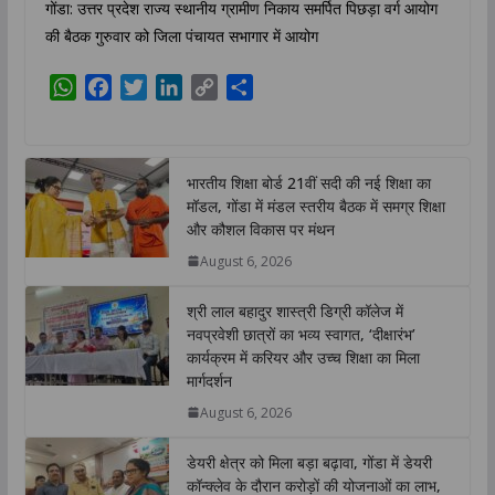
गोंडा: उत्तर प्रदेश राज्य स्थानीय ग्रामीण निकाय समर्पित पिछड़ा वर्ग आयोग
की बैठक गुरुवार को जिला पंचायत सभागार में आयोग
W
F
T
L
C
S
h
a
w
i
o
h
a
c
i
n
p
a
t
e
t
k
y
r
भारतीय शिक्षा बोर्ड 21वीं सदी की नई शिक्षा का
s
b
t
e
L
e
मॉडल, गोंडा में मंडल स्तरीय बैठक में समग्र शिक्षा
A
o
e
d
i
और कौशल विकास पर मंथन
p
o
r
I
n
August 6, 2026
p
k
n
k
श्री लाल बहादुर शास्त्री डिग्री कॉलेज में
नवप्रवेशी छात्रों का भव्य स्वागत, ‘दीक्षारंभ’
कार्यक्रम में करियर और उच्च शिक्षा का मिला
मार्गदर्शन
August 6, 2026
डेयरी क्षेत्र को मिला बड़ा बढ़ावा, गोंडा में डेयरी
कॉन्क्लेव के दौरान करोड़ों की योजनाओं का लाभ,