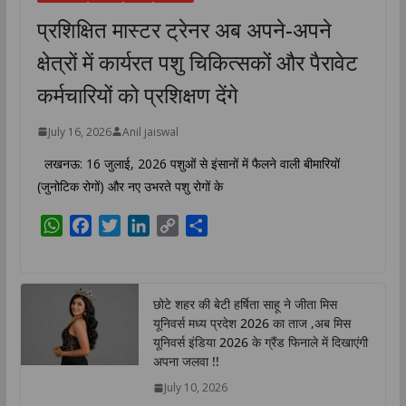
प्रशिक्षित मास्टर ट्रेनर अब अपने-अपने
क्षेत्रों में कार्यरत पशु चिकित्सकों और पैरावेट
कर्मचारियों को प्रशिक्षण देंगे
July 16, 2026
Anil jaiswal
लखनऊ: 16 जुलाई, 2026 पशुओं से इंसानों में फैलने वाली बीमारियों
(जुनोटिक रोगों) और नए उभरते पशु रोगों के
W
F
T
L
C
S
h
a
w
i
o
h
a
c
i
n
p
a
t
e
t
k
y
r
छोटे शहर की बेटी हर्षिता साहू ने जीता मिस
s
b
t
e
L
e
यूनिवर्स मध्य प्रदेश 2026 का ताज ,अब मिस
A
o
e
d
i
यूनिवर्स इंडिया 2026 के ग्रैंड फिनाले में दिखाएंगी
p
o
r
I
n
अपना जलवा !!
p
k
n
k
July 10, 2026