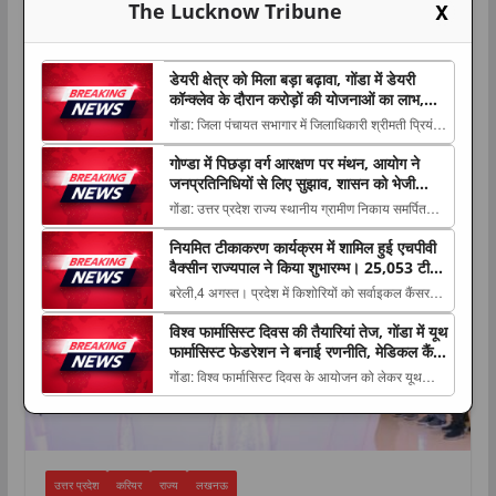
X
The Lucknow Tribune
डेयरी क्षेत्र को मिला बड़ा बढ़ावा, गोंडा में डेयरी
कॉन्क्लेव के दौरान करोड़ों की योजनाओं का लाभ,
पशुपालकों को बांटे गए स्वीकृति पत्र और डेमो चेक
गोंडा: जिला पंचायत सभागार में जिलाधिकारी श्रीमती प्रियंका
निरंजन की अध्यक्षता में दुग्ध विभाग द्वारा जनपद स्तरीय डेयरी
गोण्डा में पिछड़ा वर्ग आरक्षण पर मंथन, आयोग ने
कॉन्क्लेव का The post डेयरी क्षेत्र को मिला बड़ा बढ़ावा,
करियर
जनप्रतिनिधियों से लिए सुझाव, शासन को भेजी
गोंडा में डेयरी कॉन्क्लेव के दौरान करोड़ों की योजनाओं का
जाएंगी अनुशंसाएं
गोंडा: उत्तर प्रदेश राज्य स्थानीय ग्रामीण निकाय समर्पित
लाभ, पशुपालकों को...
पिछड़ा वर्ग आयोग की बैठक गुरुवार को जिला पंचायत सभागार
नियमित टीकाकरण कार्यक्रम में शामिल हुई एचपीवी
में आयोग The post गोण्डा में पिछड़ा वर्ग आरक्षण पर मंथन,
वैक्सीन राज्यपाल ने किया शुभारम्भ। 25,053 टीका
आयोग ने जनप्रतिनिधियों से लिए सुझाव, शासन को भेजी
लगाकर बरेली पहले पायदान पर
बरेली,4 अगस्त। प्रदेश में किशोरियों को सर्वाइकल कैंसर
जाएंगी अनुशंसाएं appeared first ...
जैसी गंभीर बीमारी से बचाने की दिशा में मंगलवार को एक
विश्व फार्मासिस्ट दिवस की तैयारियां तेज, गोंडा में यूथ
महत्वपूर्ण The post नियमित टीकाकरण कार्यक्रम में शामिल
फार्मासिस्ट फेडरेशन ने बनाई रणनीति, मेडिकल कैंप
हुई एचपीवी वैक्सीन राज्यपाल ने किया शुभारम्भ। 25,053
समेत कई कार्यक्रम होंगे आयोजित
गोंडा: विश्व फार्मासिस्ट दिवस के आयोजन को लेकर यूथ
टीका लगाकर बरेली पहले पायदान पर app...
फार्मासिस्ट फेडरेशन की महत्वपूर्ण बैठक बुधवार को सिंचाई
विभाग स्थित चौधरी The post विश्व फार्मासिस्ट दिवस की
तैयारियां तेज, गोंडा में यूथ फार्मासिस्ट फेडरेशन ने बनाई
रणनीति, मेडिकल कैंप समेत कई कार्य...
उत्तर प्रदेश
करियर
राज्य
लखनऊ