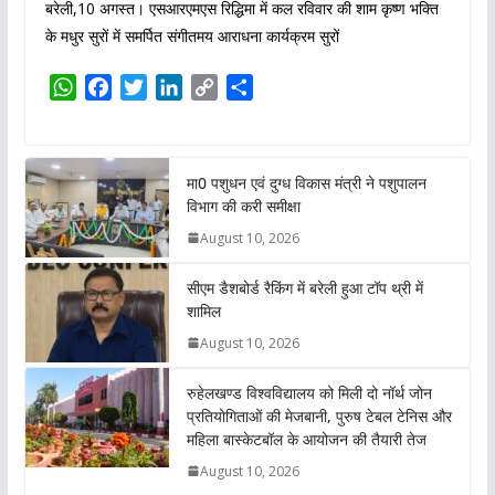
बरेली,10 अगस्त। एसआरएमएस रिद्धिमा में कल रविवार की शाम कृष्ण भक्ति
के मधुर सुरों में समर्पित संगीतमय आराधना कार्यक्रम सुरों
W
F
T
L
C
S
h
a
w
i
o
h
a
c
i
n
p
a
t
e
t
k
y
r
मा0 पशुधन एवं दुग्ध विकास मंत्री ने पशुपालन
s
b
t
e
L
e
विभाग की करी समीक्षा
A
o
e
d
i
August 10, 2026
p
o
r
I
n
p
k
n
k
सीएम डैशबोर्ड रैकिंग में बरेली हुआ टॉप थ्री में
शामिल
August 10, 2026
रुहेलखण्ड विश्वविद्यालय को मिली दो नॉर्थ जोन
प्रतियोगिताओं की मेजबानी, पुरुष टेबल टेनिस और
महिला बास्केटबॉल के आयोजन की तैयारी तेज
August 10, 2026