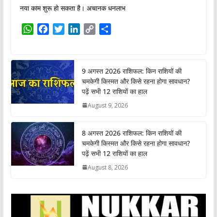
नया काम शुरू हो सकता है। अचानक धनलाभ
W
F
T
L
C
S
h
a
w
i
o
h
a
c
i
n
p
a
t
e
t
k
y
r
9 अगस्त 2026 राशिफल: किन राशियों की
s
b
t
e
L
e
चमकेगी किस्मत और किसे रहना होगा सावधान?
A
o
e
d
i
पढ़ें सभी 12 राशियों का हाल
p
o
r
I
n
August 9, 2026
p
k
n
k
8 अगस्त 2026 राशिफल: किन राशियों की
चमकेगी किस्मत और किसे रहना होगा सावधान?
पढ़ें सभी 12 राशियों का हाल
August 8, 2026