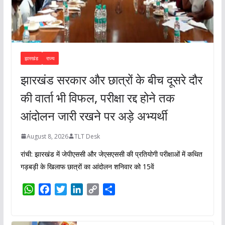
झारखंड
राज्य
झारखंड सरकार और छात्रों के बीच दूसरे दौर
की वार्ता भी विफल, परीक्षा रद्द होने तक
आंदोलन जारी रखने पर अड़े अभ्यर्थी
August 8, 2026
TLT Desk
रांची: झारखंड में जेपीएससी और जेएसएससी की प्रतियोगी परीक्षाओं में कथित
गड़बड़ी के खिलाफ छात्रों का आंदोलन शनिवार को 15वें
W
F
T
L
C
S
h
a
w
i
o
h
a
c
i
n
p
a