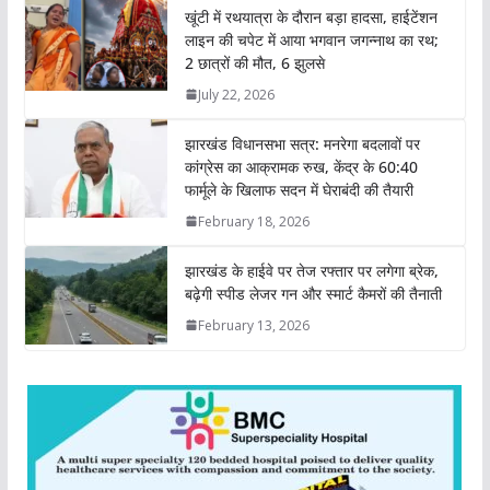
t
e
t
k
y
r
खूंटी में रथयात्रा के दौरान बड़ा हादसा, हाईटेंशन
s
b
t
e
L
e
लाइन की चपेट में आया भगवान जगन्नाथ का रथ;
A
o
e
d
i
2 छात्रों की मौत, 6 झुलसे
p
o
r
I
n
July 22, 2026
p
k
n
k
झारखंड विधानसभा सत्र: मनरेगा बदलावों पर
कांग्रेस का आक्रामक रुख, केंद्र के 60:40
फार्मूले के खिलाफ सदन में घेराबंदी की तैयारी
February 18, 2026
झारखंड के हाईवे पर तेज रफ्तार पर लगेगा ब्रेक,
बढ़ेगी स्पीड लेजर गन और स्मार्ट कैमरों की तैनाती
February 13, 2026