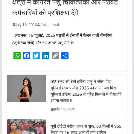
क्षेत्रों में कार्यरत पशु चिकित्सकों और पैरावेट
कर्मचारियों को प्रशिक्षण देंगे
July 16, 2026
Anil jaiswal
लखनऊ: 16 जुलाई, 2026 पशुओं से इंसानों में फैलने वाली बीमारियों
(जुनोटिक रोगों) और नए उभरते पशु रोगों के
W
F
T
L
C
S
h
a
w
i
o
h
a
c
i
n
p
a
t
e
t
k
y
r
छोटे शहर की बेटी हर्षिता साहू ने जीता मिस
s
b
t
e
L
e
यूनिवर्स मध्य प्रदेश 2026 का ताज ,अब मिस
A
o
e
d
i
यूनिवर्स इंडिया 2026 के ग्रैंड फिनाले में दिखाएंगी
p
o
r
I
n
अपना जलवा !!
p
k
n
k
July 10, 2026
यूपी टीईटी परीक्षा आज से शुरू, 60 जिलों में 955
केंद्रों पर 16 लाख अभ्यर्थी होंगे शामिल