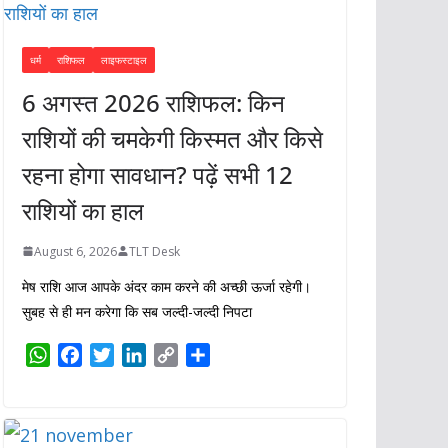
धर्म
राशिफल
लाइफस्टाइल
6 अगस्त 2026 राशिफल: किन
राशियों की चमकेगी किस्मत और किसे
रहना होगा सावधान? पढ़ें सभी 12
राशियों का हाल
August 6, 2026
TLT Desk
मेष राशि आज आपके अंदर काम करने की अच्छी ऊर्जा रहेगी।
सुबह से ही मन करेगा कि सब जल्दी-जल्दी निपटा
W
F
T
L
C
S
h
a
w
i
o
h
a
c
i
n
p
a
t
e
t
k
y
r