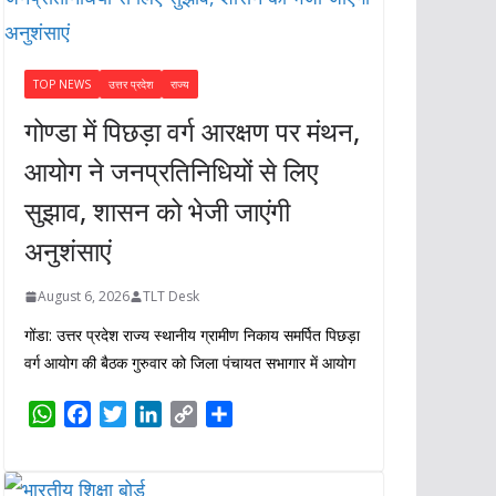
TOP NEWS
उत्तर प्रदेश
राज्य
गोण्डा में पिछड़ा वर्ग आरक्षण पर मंथन,
आयोग ने जनप्रतिनिधियों से लिए
सुझाव, शासन को भेजी जाएंगी
अनुशंसाएं
August 6, 2026
TLT Desk
गोंडा: उत्तर प्रदेश राज्य स्थानीय ग्रामीण निकाय समर्पित पिछड़ा
वर्ग आयोग की बैठक गुरुवार को जिला पंचायत सभागार में आयोग
W
F
T
L
C
S
h
a
w
i
o
h
a
c
i
n
p
a
t
e
t
k
y
r