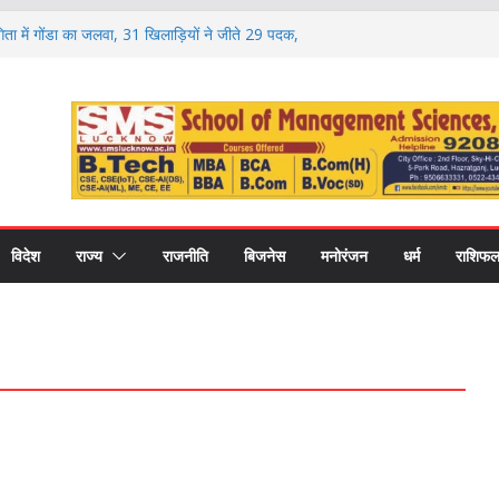
ोगिता में गोंडा का जलवा, 31 खिलाड़ियों ने जीते 29 पदक,
प्रशिक्षकों का भी हुआ सम्मान
आरक्षण पर मंथन, आयोग ने जनप्रतिनिधियों से लिए सुझाव,
ुशंसाएं
ं सदी की नई शिक्षा का मॉडल, गोंडा में मंडल स्तरीय बैठक में
 विकास पर मंथन
 डिग्री कॉलेज में नवप्रवेशी छात्रों का भव्य स्वागत,
करियर और उच्च शिक्षा का मिला मार्गदर्शन
 बढ़ावा, गोंडा में डेयरी कॉन्क्लेव के दौरान करोड़ों की
कों को बांटे गए स्वीकृति पत्र और डेमो चेक
विदेश
राज्य
राजनीति
बिजनेस
मनोरंजन
धर्म
राशिफ