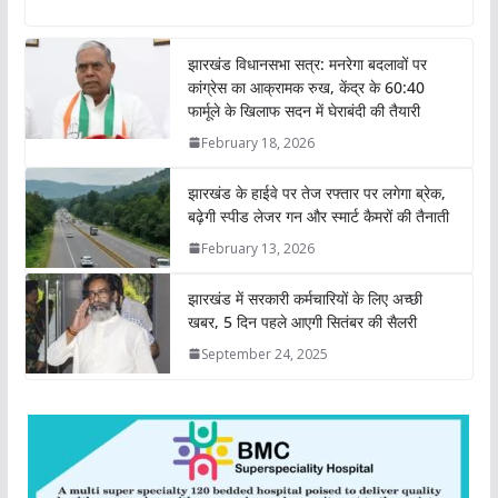
a
c
i
n
p
a
t
e
t
k
y
r
झारखंड विधानसभा सत्र: मनरेगा बदलावों पर
s
b
t
e
L
e
कांग्रेस का आक्रामक रुख, केंद्र के 60:40
A
o
e
d
i
फार्मूले के खिलाफ सदन में घेराबंदी की तैयारी
p
o
r
I
n
February 18, 2026
p
k
n
k
झारखंड के हाईवे पर तेज रफ्तार पर लगेगा ब्रेक,
बढ़ेगी स्पीड लेजर गन और स्मार्ट कैमरों की तैनाती
February 13, 2026
झारखंड में सरकारी कर्मचारियों के लिए अच्छी
खबर, 5 दिन पहले आएगी सितंबर की सैलरी
September 24, 2025