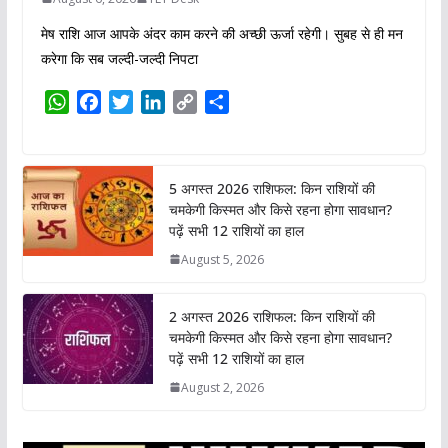
मेष राशि आज आपके अंदर काम करने की अच्छी ऊर्जा रहेगी। सुबह से ही मन
करेगा कि सब जल्दी-जल्दी निपटा
W
F
T
L
C
S
h
a
w
i
o
h
a
c
i
n
p
a
t
e
t
k
y
r
5 अगस्त 2026 राशिफल: किन राशियों की
s
b
t
e
L
e
चमकेगी किस्मत और किसे रहना होगा सावधान?
A
o
e
d
i
पढ़ें सभी 12 राशियों का हाल
p
o
r
I
n
August 5, 2026
p
k
n
k
2 अगस्त 2026 राशिफल: किन राशियों की
चमकेगी किस्मत और किसे रहना होगा सावधान?
पढ़ें सभी 12 राशियों का हाल
August 2, 2026