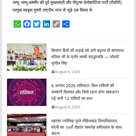
जम्मू: जम्मू-कश्मीर की पूर्व मुख्यमंत्री और पीपुल्स डेमोक्रेटिक पार्टी (पीडीपी)
प्रमुख महबूबा मुफ्ती राष्ट्रीय ध्वज से जुड़े एक विवाद के
W
F
T
L
C
S
h
a
w
i
o
h
a
c
i
n
p
a
t
e
t
k
y
r
किसान हितों की लड़ाई को आगे बढ़ाना ही सत्यपाल
s
b
t
e
L
e
मलिक जी के प्रति सच्ची श्रद्धांजलि — चौधरी
A
o
e
d
i
सुनील सिंह
p
o
r
I
n
August 6, 2026
p
k
n
k
6 अगस्त 2026 राशिफल: किन राशियों की
चमकेगी किस्मत और किसे रहना होगा सावधान?
पढ़ें सभी 12 राशियों का हाल
August 6, 2026
महात्मा ज्योतिबा फुले रोहिलखंड विश्वविद्यालय,
बरेली का २४वाँ दीक्षांत समारोह हर्षोल्लास के साथ
संपन्न