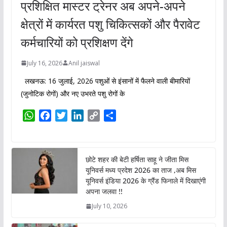
प्रशिक्षित मास्टर ट्रेनर अब अपने-अपने
क्षेत्रों में कार्यरत पशु चिकित्सकों और पैरावेट
कर्मचारियों को प्रशिक्षण देंगे
July 16, 2026
Anil jaiswal
लखनऊ: 16 जुलाई, 2026 पशुओं से इंसानों में फैलने वाली बीमारियों
(जुनोटिक रोगों) और नए उभरते पशु रोगों के
W
F
T
L
C
S
h
a
w
i
o
h
a
c
i
n
p
a
t
e
t
k
y
r
छोटे शहर की बेटी हर्षिता साहू ने जीता मिस
s
b
t
e
L
e
यूनिवर्स मध्य प्रदेश 2026 का ताज ,अब मिस
A
o
e
d
i
यूनिवर्स इंडिया 2026 के ग्रैंड फिनाले में दिखाएंगी
p
o
r
I
n
अपना जलवा !!
p
k
n
k
July 10, 2026