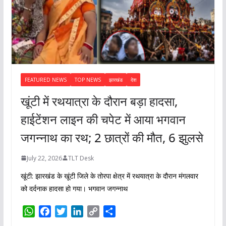
FEATURED NEWS
TOP NEWS
झारखंड
देश
खूंटी में रथयात्रा के दौरान बड़ा हादसा,
हाईटेंशन लाइन की चपेट में आया भगवान
जगन्नाथ का रथ; 2 छात्रों की मौत, 6 झुलसे
July 22, 2026
TLT Desk
खूंटी: झारखंड के खूंटी जिले के तोरपा क्षेत्र में रथयात्रा के दौरान मंगलवार
को दर्दनाक हादसा हो गया। भगवान जगन्नाथ
W
F
T
L
C
S
h
a
w
i
o
h