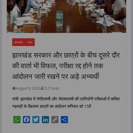
झारखंड
राज्य
झारखंड सरकार और छात्रों के बीच दूसरे दौर
की वार्ता भी विफल, परीक्षा रद्द होने तक
आंदोलन जारी रखने पर अड़े अभ्यर्थी
August 8, 2026
TLT Desk
रांची: झारखंड में जेपीएससी और जेएसएससी की प्रतियोगी परीक्षाओं में कथित
गड़बड़ी के खिलाफ छात्रों का आंदोलन शनिवार को 15वें
W
F
T
L
C
S
h
a
w
i
o
h