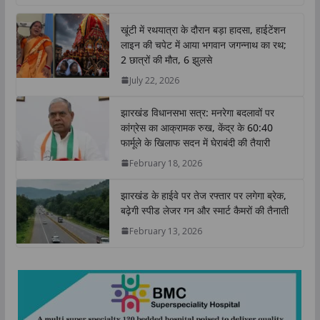
a
c
i
n
p
a
t
e
t
k
y
r
खूंटी में रथयात्रा के दौरान बड़ा हादसा, हाईटेंशन
s
b
t
e
L
e
लाइन की चपेट में आया भगवान जगन्नाथ का रथ;
A
o
e
d
i
2 छात्रों की मौत, 6 झुलसे
p
o
r
I
n
July 22, 2026
p
k
n
k
झारखंड विधानसभा सत्र: मनरेगा बदलावों पर
कांग्रेस का आक्रामक रुख, केंद्र के 60:40
फार्मूले के खिलाफ सदन में घेराबंदी की तैयारी
February 18, 2026
झारखंड के हाईवे पर तेज रफ्तार पर लगेगा ब्रेक,
बढ़ेगी स्पीड लेजर गन और स्मार्ट कैमरों की तैनाती
February 13, 2026