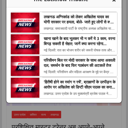
लखनऊ अग्निकांड को लेकर अखिलेश यादव का
योगी सरकार पर हमला, बोले- जाते हुए लोगों से क्या
शिकवा, क्या शिकायत
लखनऊ: समाजवादी पार्टी के राष्ट्रीय अध्यक्ष अखिलेश यादव
ने लखनऊ अग्निकांड में बच्चे को खोने वाली एक मां के साथ
करियर
खाना खाने के बाद भूलकर भी न करें ये 3 काम, वरना
The post लखनऊ अग्निकांड को लेकर अखिलेश यादव का
बिगड़ सकती है सेहत; जानें क्या करना रहेगा
योगी सरकार पर हमला, बोले- जाते हुए लोगों से क्या शिकवा,
फायदेमंद
नई दिल्ली: रात का भोजन शरीर को जरूरी पोषक तत्व और
क्या शिकायत appeared first on The Luc...
ऊर्जा देने में अहम भूमिका निभाता है, लेकिन खाना The post
परिसीमन बिल पर मोदी सरकार के साथ आया अकाली
खाना खाने के बाद भूलकर भी न करें ये 3 काम, वरना बिगड़
दल, समर्थन के बाद फिर गठबंधन की अटकलें तेज
सकती है सेहत; जानें क्या करना रहेगा फायदेमंद appeared
नई दिल्ली: परिसीमन और महिला आरक्षण के मुद्दे पर केंद्र की
first on The Lucknow Tribune. ...
मोदी सरकार को शिरोमणि अकाली दल का समर्थन मिल The
‘हितैषी होने का स्वांग न रचें’, ब्राह्मणों के उत्पीड़न के
post परिसीमन बिल पर मोदी सरकार के साथ आया अकाली
आरोप पर अखिलेश को डिप्टी सीएम पाठक का करारा
दल, समर्थन के बाद फिर गठबंधन की अटकलें तेज
जवाब
लखनऊ: उत्तर प्रदेश के उप मुख्यमंत्री ब्रजेश पाठक ने
appeared first on The Lucknow Tribune. ...
समाजवादी पार्टी प्रमुख अखिलेश यादव के भाजपा पर ब्राह्मणों
के उत्पीड़न The post ‘हितैषी होने का स्वांग न रचें’, ब्राह्मणों
के उत्पीड़न के आरोप पर अखिलेश को डिप्टी सीएम पाठक का
उत्तर प्रदेश
करियर
राज्य
लखनऊ
करारा जवाब ...
प्रशिक्षित मास्टर ट्रेनर अब अपने-अपने