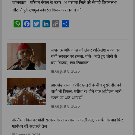
कोलकाता। पश्चिम बंगाल के उत्तर 24 परगना जिले की नैहाटी विधानसभा
सीट से पूर्व तृणमूल कांग्रेस विधायक सनत डे को
W
F
T
L
C
S
h
a
w
i
o
h
a
c
i
n
p
a
t
e
t
k
y
r
लखनऊ अग्निकांड को लेकर अखिलेश यादव का
s
b
t
e
L
e
योगी सरकार पर हमला, बोले- जाते हुए लोगों से
A
o
e
d
i
क्या शिकवा, क्या शिकायत
p
o
r
I
n
August 8, 2026
p
k
n
k
झारखंड सरकार और छात्रों के बीच दूसरे दौर की
वार्ता भी विफल, परीक्षा रद्द होने तक आंदोलन जारी
रखने पर अड़े अभ्यर्थी
August 8, 2026
परिसीमन बिल पर मोदी सरकार के साथ आया अकाली दल, समर्थन के बाद फिर
गठबंधन की अटकलें तेज
August 8, 2026