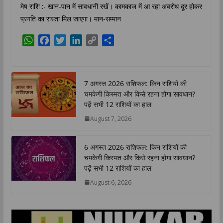
मेष राशि :- खान-पान में सावधानी रखें। कामकाज में आ रहा अवरोध दूर होकर
प्रगति का रास्ता मिल जाएगा। मान-सम्मान
W
F
T
L
C
S
h
a
w
i
o
h
a
c
i
n
p
a
t
e
t
k
y
r
7 अगस्त 2026 राशिफल: किन राशियों की
s
b
t
e
L
e
चमकेगी किस्मत और किसे रहना होगा सावधान?
A
o
e
d
i
पढ़ें सभी 12 राशियों का हाल
p
o
r
I
n
August 7, 2026
p
k
n
k
6 अगस्त 2026 राशिफल: किन राशियों की
चमकेगी किस्मत और किसे रहना होगा सावधान?
पढ़ें सभी 12 राशियों का हाल
August 6, 2026