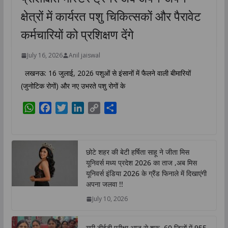
क्षेत्रों में कार्यरत पशु चिकित्सकों और पैरावेट
कर्मचारियों को प्रशिक्षण देंगे
July 16, 2026
Anil jaiswal
लखनऊ: 16 जुलाई, 2026 पशुओं से इंसानों में फैलने वाली बीमारियों
(जुनोटिक रोगों) और नए उभरते पशु रोगों के
W
F
T
L
C
S
h
a
w
i
o
h
a
c
i
n
p
a
t
e
t
k
y
r
छोटे शहर की बेटी हर्षिता साहू ने जीता मिस
s
b
t
e
L
e
यूनिवर्स मध्य प्रदेश 2026 का ताज ,अब मिस
A
o
e
d
i
यूनिवर्स इंडिया 2026 के ग्रैंड फिनाले में दिखाएंगी
p
o
r
I
n
अपना जलवा !!
p
k
n
k
July 10, 2026
यूपी टीईटी परीक्षा आज से शुरू, 60 जिलों में 955