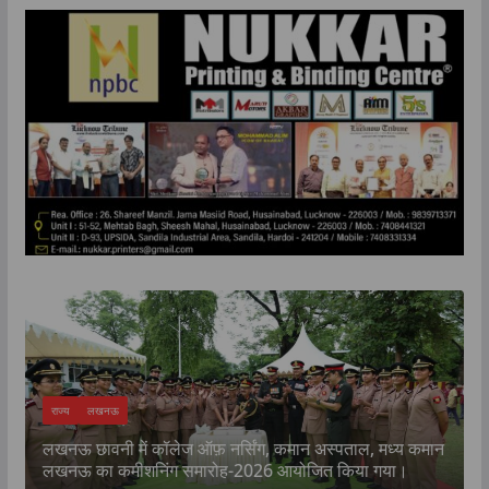
राज्य
लखनऊ
लखनऊ छावनी में कॉलेज ऑफ़ नर्सिंग, कमान अस्पताल, मध्य कमान
क
लखनऊ का कमीशनिंग समारोह-2026 आयोजित किया गया।
प