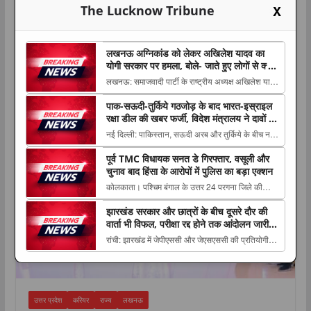
X
The Lucknow Tribune
लखनऊ अग्निकांड को लेकर अखिलेश यादव का
योगी सरकार पर हमला, बोले- जाते हुए लोगों से क्या
शिकवा, क्या शिकायत
लखनऊ: समाजवादी पार्टी के राष्ट्रीय अध्यक्ष अखिलेश यादव
ने लखनऊ अग्निकांड में बच्चे को खोने वाली एक मां के साथ
पाक-सऊदी-तुर्किये गठजोड़ के बाद भारत-इस्राइल
करियर
The post लखनऊ अग्निकांड को लेकर अखिलेश यादव का
रक्षा डील की खबर फर्जी, विदेश मंत्रालय ने दावों को
योगी सरकार पर हमला, बोले- जाते हुए लोगों से क्या शिकवा,
बताया ‘फेक न्यूज’
नई दिल्ली: पाकिस्तान, सऊदी अरब और तुर्किये के बीच नए
क्या शिकायत appeared first on The Luc...
सुरक्षा ढांचे की खबरों के बीच भारत और इस्राइल के The
पूर्व TMC विधायक सनत डे गिरफ्तार, वसूली और
post पाक-सऊदी-तुर्किये गठजोड़ के बाद भारत-इस्राइल रक्षा
चुनाव बाद हिंसा के आरोपों में पुलिस का बड़ा एक्शन
डील की खबर फर्जी, विदेश मंत्रालय ने दावों को बताया ‘फेक
कोलकाता। पश्चिम बंगाल के उत्तर 24 परगना जिले की
न्यूज’ appeared first on The Luc...
नैहाटी विधानसभा सीट से पूर्व तृणमूल कांग्रेस विधायक सनत
झारखंड सरकार और छात्रों के बीच दूसरे दौर की
डे को The post पूर्व TMC विधायक सनत डे गिरफ्तार,
वार्ता भी विफल, परीक्षा रद्द होने तक आंदोलन जारी
वसूली और चुनाव बाद हिंसा के आरोपों में पुलिस का बड़ा
रखने पर अड़े अभ्यर्थी
रांची: झारखंड में जेपीएससी और जेएसएससी की प्रतियोगी
एक्शन appeared first on The Lucknow
परीक्षाओं में कथित गड़बड़ी के खिलाफ छात्रों का आंदोलन
Tribune....
शनिवार को 15वें The post झारखंड सरकार और छात्रों के
बीच दूसरे दौर की वार्ता भी विफल, परीक्षा रद्द होने तक
आंदोलन जारी रखने पर अड़े अभ्यर्थी appe...
उत्तर प्रदेश
करियर
राज्य
लखनऊ