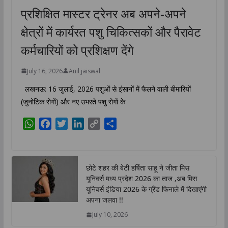
प्रशिक्षित मास्टर ट्रेनर अब अपने-अपने
क्षेत्रों में कार्यरत पशु चिकित्सकों और पैरावेट
कर्मचारियों को प्रशिक्षण देंगे
July 16, 2026
Anil jaiswal
लखनऊ: 16 जुलाई, 2026 पशुओं से इंसानों में फैलने वाली बीमारियों
(जुनोटिक रोगों) और नए उभरते पशु रोगों के
W
F
T
L
C
S
h
a
w
i
o
h
a
c
i
n
p
a
t
e
t
k
y
r
छोटे शहर की बेटी हर्षिता साहू ने जीता मिस
s
b
t
e
L
e
यूनिवर्स मध्य प्रदेश 2026 का ताज ,अब मिस
A
o
e
d
i
यूनिवर्स इंडिया 2026 के ग्रैंड फिनाले में दिखाएंगी
p
o
r
I
n
अपना जलवा !!
p
k
n
k
July 10, 2026