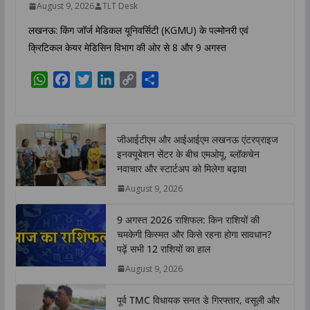
August 9, 2026
TLT Desk
लखनऊ: किंग जॉर्ज मेडिकल यूनिवर्सिटी (KGMU) के पल्मोनरी एवं
क्रिटिकल केयर मेडिसिन विभाग की ओर से 8 और 9 अगस्त
W
F
T
L
C
S
h
a
w
i
o
h
a
c
i
n
p
a
t
e
t
k
y
r
जीआईटीएम और आईआईएम लखनऊ एंटरप्राइज
s
b
t
e
L
e
इनक्यूबेशन सेंटर के बीच एमओयू, ब्लॉकचेन
A
o
e
d
i
नवाचार और स्टार्टअप को मिलेगा बढ़ावा
p
o
r
I
n
August 9, 2026
p
k
n
k
9 अगस्त 2026 राशिफल: किन राशियों की
चमकेगी किस्मत और किसे रहना होगा सावधान?
पढ़ें सभी 12 राशियों का हाल
August 9, 2026
पूर्व TMC विधायक सनत डे गिरफ्तार, वसूली और