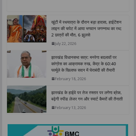
h
a
w
i
o
h
a
c
i
n
p
a
t
e
t
k
y
r
खूंटी में रथयात्रा के दौरान बड़ा हादसा, हाईटेंशन
s
b
t
e
L
e
लाइन की चपेट में आया भगवान जगन्नाथ का रथ;
A
o
e
d
i
2 छात्रों की मौत, 6 झुलसे
p
o
r
I
n
July 22, 2026
p
k
n
k
झारखंड विधानसभा सत्र: मनरेगा बदलावों पर
कांग्रेस का आक्रामक रुख, केंद्र के 60:40
फार्मूले के खिलाफ सदन में घेराबंदी की तैयारी
February 18, 2026
झारखंड के हाईवे पर तेज रफ्तार पर लगेगा ब्रेक,
बढ़ेगी स्पीड लेजर गन और स्मार्ट कैमरों की तैनाती
February 13, 2026