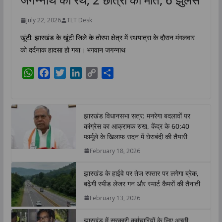
July 22, 2026
TLT Desk
खूंटी: झारखंड के खूंटी जिले के तोरपा क्षेत्र में रथयात्रा के दौरान मंगलवार
को दर्दनाक हादसा हो गया। भगवान जगन्नाथ
W
F
T
L
C
S
h
a
w
i
o
h
a
c
i
n
p
a
t
e
t
k
y
r
झारखंड विधानसभा सत्र: मनरेगा बदलावों पर
s
b
t
e
L
e
कांग्रेस का आक्रामक रुख, केंद्र के 60:40
A
o
e
d
i
फार्मूले के खिलाफ सदन में घेराबंदी की तैयारी
p
o
r
I
n
February 18, 2026
p
k
n
k
झारखंड के हाईवे पर तेज रफ्तार पर लगेगा ब्रेक,
बढ़ेगी स्पीड लेजर गन और स्मार्ट कैमरों की तैनाती
February 13, 2026
झारखंड में सरकारी कर्मचारियों के लिए अच्छी