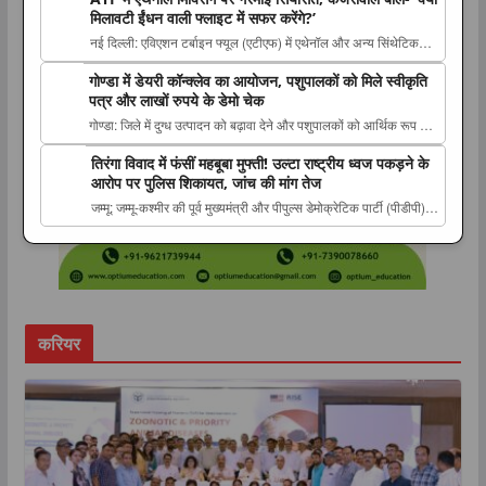
(रियायतग्राही), स्वतंत्र अभियंता The post कानपुर–लखनऊ एक्सप्रेसवे के
मिलावटी ईंधन वाली फ्लाइट में सफर करेंगे?’
संबंध में एनएचएआई द्वारा रियायतग्राही परामर्शदाता एवं...
नई दिल्ली: एविएशन टर्बाइन फ्यूल (एटीएफ) में एथेनॉल और अन्य सिंथेटिक
हाइड्रोकार्बन मिलाने की अनुमति दिए जाने के बाद इस The post ATF में
गोण्डा में डेयरी कॉन्क्लेव का आयोजन, पशुपालकों को मिले स्वीकृति
एथेनॉल मिक्सिंग पर गरमाई सियासत, केजरीवाल बोले- ‘क्या मिलावटी ईंधन
पत्र और लाखों रुपये के डेमो चेक
वाली फ्लाइट में सफर करेंगे?’ appeare...
गोण्डा: जिले में दुग्ध उत्पादन को बढ़ावा देने और पशुपालकों को आर्थिक रूप से
सशक्त बनाने के उद्देश्य से बुधवार The post गोण्डा में डेयरी कॉन्क्लेव का
तिरंगा विवाद में फंसीं महबूबा मुफ्ती! उल्टा राष्ट्रीय ध्वज पकड़ने के
आयोजन, पशुपालकों को मिले स्वीकृति पत्र और लाखों रुपये के डेमो चेक
आरोप पर पुलिस शिकायत, जांच की मांग तेज
appeared first on The Lucknow Tribu...
जम्मू: जम्मू-कश्मीर की पूर्व मुख्यमंत्री और पीपुल्स डेमोक्रेटिक पार्टी (पीडीपी)
प्रमुख महबूबा मुफ्ती राष्ट्रीय ध्वज से जुड़े एक विवाद के The post तिरंगा
विवाद में फंसीं महबूबा मुफ्ती! उल्टा राष्ट्रीय ध्वज पकड़ने के आरोप पर पुलिस
शिकायत, जांच की मांग ...
करियर