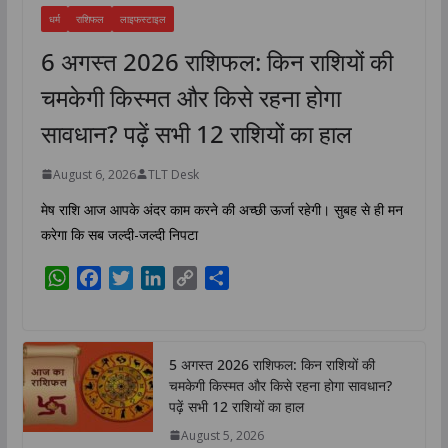
धर्म
राशिफल
लाइफस्टाइल
6 अगस्त 2026 राशिफल: किन राशियों की
चमकेगी किस्मत और किसे रहना होगा
सावधान? पढ़ें सभी 12 राशियों का हाल
August 6, 2026
TLT Desk
मेष राशि आज आपके अंदर काम करने की अच्छी ऊर्जा रहेगी। सुबह से ही मन
करेगा कि सब जल्दी-जल्दी निपटा
W
F
T
L
C
S
h
a
w
i
o
h
a
c
i
n
p
a
t
e
t
k
y
r
5 अगस्त 2026 राशिफल: किन राशियों की
s
b
t
e
L
e
चमकेगी किस्मत और किसे रहना होगा सावधान?
A
o
e
d
i
पढ़ें सभी 12 राशियों का हाल
p
o
r
I
n
August 5, 2026
p
k
n
k