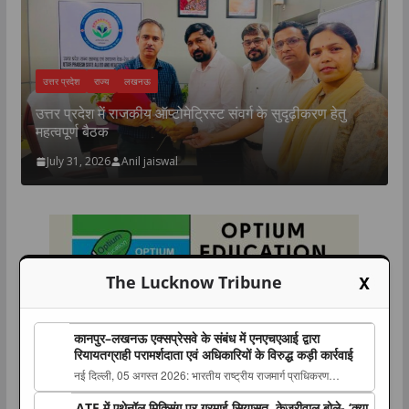
उत्तर प्रदेश
राज्य
लखनऊ
उत्तर प्रदेश में राजकीय ऑप्टोमेट्रिस्ट संवर्ग के सुदृढ़ीकरण हेतु
य
महत्वपूर्ण बैठक
:
July 31, 2026
Anil jaiswal
X
The Lucknow Tribune
कानपुर–लखनऊ एक्सप्रेसवे के संबंध में एनएचएआई द्वारा
रियायतग्राही परामर्शदाता एवं अधिकारियों के विरुद्ध कड़ी कार्रवाई
नई दिल्ली, 05 अगस्त 2026: भारतीय राष्ट्रीय राजमार्ग प्राधिकरण
(एनएचएआई) ने कानपुर–लखनऊ एक्सप्रेसवे के संबंध में Concessionaire
ATF में एथेनॉल मिक्सिंग पर गरमाई सियासत, केजरीवाल बोले- ‘क्या