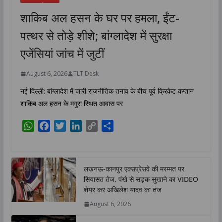
शाकिब अल हसन के घर पर हमला, ईंट-
पत्थर से तोड़े शीशे; बांग्लादेश में सुरक्षा
एजेंसियां जांच में जुटीं
August 6, 2026
TLT Desk
नई दिल्ली: बांग्लादेश में जारी राजनीतिक तनाव के बीच पूर्व क्रिकेट कप्तान
शाकिब अल हसन के मगुरा स्थित आवास पर
W
F
T
L
C
S
h
a
w
i
o
h
a
c
i
n
p
a
t
e
t
k
y
r
लखनऊ-कानपुर एक्सप्रेसवे की मरम्मत पर
s
b
t
e
L
e
सियासत तेज, पंखे से सड़क सुखाने का VIDEO
A
o
e
d
i
शेयर कर अखिलेश यादव का तंज
p
o
r
I
n
August 6, 2026
p
k
n
k