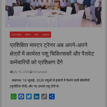
उत्तर प्रदेश
करियर
राज्य
लखनऊ
प्रशिक्षित मास्टर ट्रेनर अब अपने-अपने
क्षेत्रों में कार्यरत पशु चिकित्सकों और पैरावेट
कर्मचारियों को प्रशिक्षण देंगे
July 16, 2026
Anil jaiswal
लखनऊ: 16 जुलाई, 2026 पशुओं से इंसानों में फैलने वाली बीमारियों
(जुनोटिक रोगों) और नए उभरते पशु रोगों के
W
F
T
L
C
S
h
a
w
i
o
h