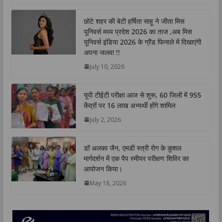
a
c
i
n
p
a
t
e
t
k
y
r
छोटे शहर की बेटी हर्षिता साहू ने जीता मिस
s
b
t
e
L
e
यूनिवर्स मध्य प्रदेश 2026 का ताज ,अब मिस
A
o
e
d
i
यूनिवर्स इंडिया 2026 के ग्रैंड फिनाले में दिखाएंगी
p
o
r
I
n
अपना जलवा !!
p
k
n
k
July 10, 2026
यूपी टीईटी परीक्षा आज से शुरू, 60 जिलों में 955
केंद्रों पर 16 लाख अभ्यर्थी होंगे शामिल
July 2, 2026
डॉ अलका जैन, एमडी स्त्री रोग के कुशल
मार्गदर्शन में एक पैप स्मीयर परीक्षण शिविर का
आयोजन किया।
May 18, 2026