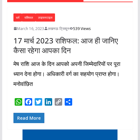
धर्म
राशिफल
लाइफस्टाइल
March 16, 2023
लखनऊ ट्रिब्यून
539 Views
17 मार्च 2023 राशिफल: आज ही जानिए
कैसा रहेगा आपका दिन
मेष राशि आज के दिन आपको अपनी जिम्मेदारियों पर पूरा
ध्यान देना होगा। अधिकारी वर्ग का सहयोग प्राप्त होगा।
मनोवांछित
W
F
T
L
C
S
h
a
w
i
o
h
a
c
i
n
p
a
Read More
t
e
t
k
y
r
s
b
t
e
L
e
A
o
e
d
i