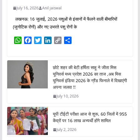
July 16, 2026
Anil jaiswal
लखनऊ: 16 जुलाई, 2026 पशुओं से इंसानों में फैलने वाली बीमारियों
(जुनोटिक रोगों) और नए उभरते पशु रोगों के
W
F
T
L
C
S
h
a
w
i
o
h
a
c
i
n
p
a
t
e
t
k
y
r
छोटे शहर की बेटी हर्षिता साहू ने जीता मिस
s
b
t
e
L
e
यूनिवर्स मध्य प्रदेश 2026 का ताज ,अब मिस
A
o
e
d
i
यूनिवर्स इंडिया 2026 के ग्रैंड फिनाले में दिखाएंगी
p
o
r
I
n
अपना जलवा !!
p
k
n
k
July 10, 2026
यूपी टीईटी परीक्षा आज से शुरू, 60 जिलों में 955
केंद्रों पर 16 लाख अभ्यर्थी होंगे शामिल
July 2, 2026