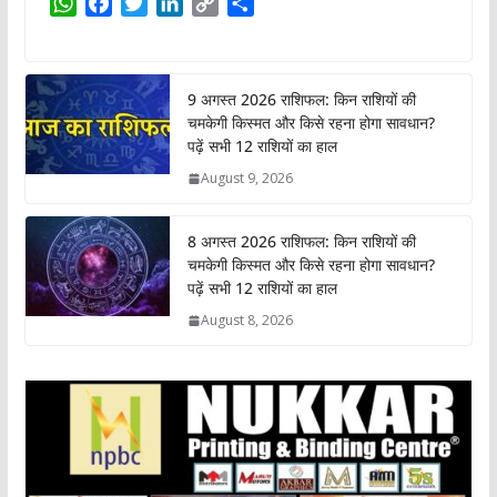
W
F
T
L
C
S
h
a
w
i
o
h
a
c
i
n
p
a
t
e
t
k
y
r
9 अगस्त 2026 राशिफल: किन राशियों की
s
b
t
e
L
e
चमकेगी किस्मत और किसे रहना होगा सावधान?
A
o
e
d
i
पढ़ें सभी 12 राशियों का हाल
p
o
r
I
n
August 9, 2026
p
k
n
k
8 अगस्त 2026 राशिफल: किन राशियों की
चमकेगी किस्मत और किसे रहना होगा सावधान?
पढ़ें सभी 12 राशियों का हाल
August 8, 2026