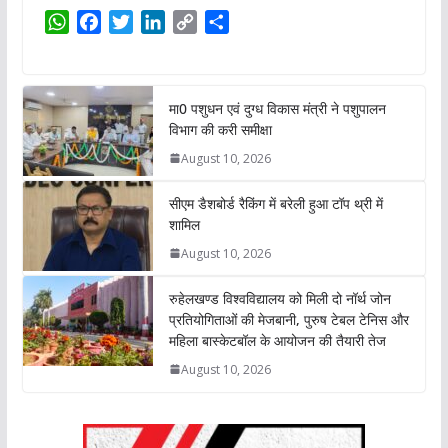
W
F
T
L
C
S
h
a
w
i
o
h
a
c
i
n
p
a
t
e
t
k
y
r
मा0 पशुधन एवं दुग्ध विकास मंत्री ने पशुपालन
s
b
t
e
L
e
विभाग की करी समीक्षा
A
o
e
d
i
August 10, 2026
p
o
r
I
n
p
k
n
k
सीएम डैशबोर्ड रैकिंग में बरेली हुआ टॉप थ्री में
शामिल
August 10, 2026
रुहेलखण्ड विश्वविद्यालय को मिली दो नॉर्थ जोन
प्रतियोगिताओं की मेजबानी, पुरुष टेबल टेनिस और
महिला बास्केटबॉल के आयोजन की तैयारी तेज
August 10, 2026