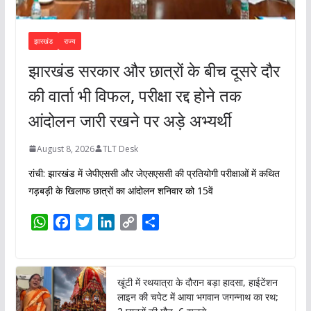
झारखंड
राज्य
झारखंड सरकार और छात्रों के बीच दूसरे दौर
की वार्ता भी विफल, परीक्षा रद्द होने तक
आंदोलन जारी रखने पर अड़े अभ्यर्थी
August 8, 2026
TLT Desk
रांची: झारखंड में जेपीएससी और जेएसएससी की प्रतियोगी परीक्षाओं में कथित
गड़बड़ी के खिलाफ छात्रों का आंदोलन शनिवार को 15वें
W
F
T
L
C
S
h
a
w
i
o
h
a
c
i
n
p
a
t
e
t
k
y
r
खूंटी में रथयात्रा के दौरान बड़ा हादसा, हाईटेंशन
s
b
t
e
L
e
लाइन की चपेट में आया भगवान जगन्नाथ का रथ;
A
o
e
d
i