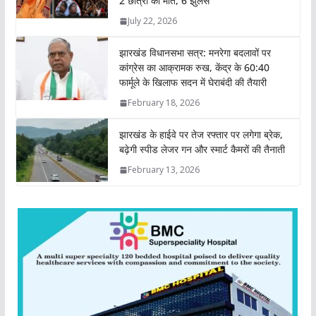
2 छात्रों की मौत, 6 झुलसे
p
o
r
I
n
July 22, 2026
p
k
n
k
झारखंड विधानसभा सत्र: मनरेगा बदलावों पर
कांग्रेस का आक्रामक रुख, केंद्र के 60:40
फार्मूले के खिलाफ सदन में घेराबंदी की तैयारी
February 18, 2026
झारखंड के हाईवे पर तेज रफ्तार पर लगेगा ब्रेक,
बढ़ेगी स्पीड लेजर गन और स्मार्ट कैमरों की तैनाती
February 13, 2026