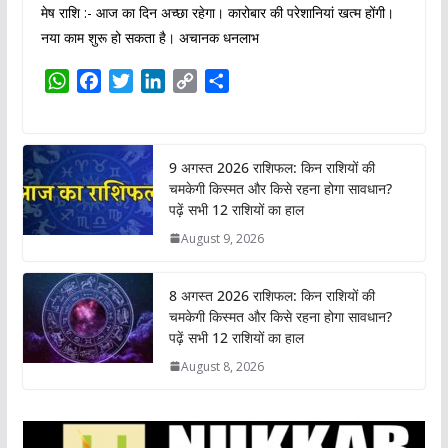
मेष राशि :- आज का दिन अच्छा रहेगा। कारोबार की परेशानियां खत्म होंगी।
नया काम शुरू हो सकता है। अचानक धनलाभ
W
F
T
L
C
S
h
a
w
i
o
h
a
c
i
n
p
a
t
e
t
k
y
r
9 अगस्त 2026 राशिफल: किन राशियों की
s
b
t
e
L
e
चमकेगी किस्मत और किसे रहना होगा सावधान?
A
o
e
d
i
पढ़ें सभी 12 राशियों का हाल
p
o
r
I
n
August 9, 2026
p
k
n
k
8 अगस्त 2026 राशिफल: किन राशियों की
चमकेगी किस्मत और किसे रहना होगा सावधान?
पढ़ें सभी 12 राशियों का हाल
August 8, 2026