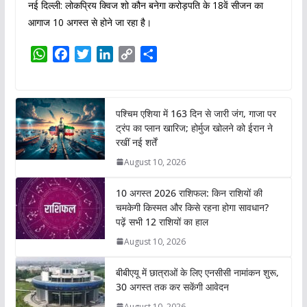
नई दिल्ली: लोकप्रिय क्विज शो कौन बनेगा करोड़पति के 18वें सीजन का
आगाज 10 अगस्त से होने जा रहा है।
W
F
T
L
C
S
h
a
w
i
o
h
a
c
i
n
p
a
t
e
t
k
y
r
पश्चिम एशिया में 163 दिन से जारी जंग, गाजा पर
s
b
t
e
L
e
ट्रंप का प्लान खारिज; होर्मुज खोलने को ईरान ने
A
o
e
d
i
रखीं नई शर्तें
p
o
r
I
n
August 10, 2026
p
k
n
k
10 अगस्त 2026 राशिफल: किन राशियों की
चमकेगी किस्मत और किसे रहना होगा सावधान?
पढ़ें सभी 12 राशियों का हाल
August 10, 2026
बीबीएयू में छात्राओं के लिए एनसीसी नामांकन शुरू,
30 अगस्त तक कर सकेंगी आवेदन
August 10, 2026