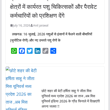
क्षेत्रों में कार्यरत पशु चिकित्सकों और पैरावेट
कर्मचारियों को प्रशिक्षण देंगे
July 16, 2026
Anil jaiswal
लखनऊ: 16 जुलाई, 2026 पशुओं से इंसानों में फैलने वाली बीमारियों
(जुनोटिक रोगों) और नए उभरते पशु रोगों के
W
F
T
L
C
S
h
a
w
i
o
h
a
c
i
n
p
a
t
e
t
k
y
r
s
b
t
e
L
e
A
o
e
d
i
p
o
r
I
n
छोटे शहर की बेटी हर्षिता साहू ने जीता मिस
p
k
n
k
यूनिवर्स मध्य प्रदेश 2026 का ताज ,अब मिस
यूनिवर्स इंडिया 2026 के ग्रैंड फिनाले में दिखाएंगी
अपना जलवा !!