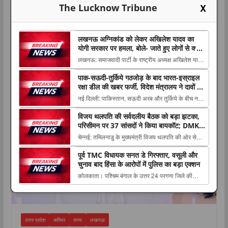
X
The Lucknow Tribune
लखनऊ अग्निकांड को लेकर अखिलेश यादव का
योगी सरकार पर हमला, बोले- जाते हुए लोगों से क्या
शिकवा, क्या शिकायत
लखनऊ: समाजवादी पार्टी के राष्ट्रीय अध्यक्ष अखिलेश यादव
ने लखनऊ अग्निकांड में बच्चे को खोने वाली एक मां के साथ
पाक-सऊदी-तुर्किये गठजोड़ के बाद भारत-इस्राइल
करियर
The post लखनऊ अग्निकांड को लेकर अखिलेश यादव का
रक्षा डील की खबर फर्जी, विदेश मंत्रालय ने दावों को
योगी सरकार पर हमला, बोले- जाते हुए लोगों से क्या शिकवा,
बताया ‘फेक न्यूज’
नई दिल्ली: पाकिस्तान, सऊदी अरब और तुर्किये के बीच नए
क्या शिकायत appeared first on The Luc...
सुरक्षा ढांचे की खबरों के बीच भारत और इस्राइल के The
विजय थलपति की सर्वदलीय बैठक को बड़ा झटका,
post पाक-सऊदी-तुर्किये गठजोड़ के बाद भारत-इस्राइल रक्षा
परिसीमन पर 37 सांसदों ने किया बायकॉट; DMK-
डील की खबर फर्जी, विदेश मंत्रालय ने दावों को बताया ‘फेक
AIADMK भी दूर
चेन्नई: तमिलनाडु के मुख्यमंत्री विजय थलपति की ओर से
न्यूज’ appeared first on The Luc...
परिसीमन के मुद्दे पर बुलाई गई सर्वदलीय सांसदों की बैठक को
पूर्व TMC विधायक सनत डे गिरफ्तार, वसूली और
The post विजय थलपति की सर्वदलीय बैठक को बड़ा
चुनाव बाद हिंसा के आरोपों में पुलिस का बड़ा एक्शन
झटका, परिसीमन पर 37 सांसदों ने किया बायकॉट; DMK-
कोलकाता। पश्चिम बंगाल के उत्तर 24 परगना जिले की
AIADMK भी दूर appeared first on The Lucknow
नैहाटी विधानसभा सीट से पूर्व तृणमूल कांग्रेस विधायक सनत
Tri...
डे को The post पूर्व TMC विधायक सनत डे गिरफ्तार,
वसूली और चुनाव बाद हिंसा के आरोपों में पुलिस का बड़ा
एक्शन appeared first on The Lucknow
उत्तर प्रदेश
करियर
राज्य
लखनऊ