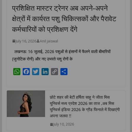
Tribune....
प्रशिक्षित मास्टर ट्रेनर अब अपने-अपने
क्षेत्रों में कार्यरत पशु चिकित्सकों और पैरावेट
कर्मचारियों को प्रशिक्षण देंगे
July 16, 2026
Anil jaiswal
लखनऊ: 16 जुलाई, 2026 पशुओं से इंसानों में फैलने वाली बीमारियों
(जुनोटिक रोगों) और नए उभरते पशु रोगों के
W
F
T
L
C
S
h
a
w
i
o
h
a
c
i
n
p
a
t
e
t
k
y
r
छोटे शहर की बेटी हर्षिता साहू ने जीता मिस
s
b
t
e
L
e
यूनिवर्स मध्य प्रदेश 2026 का ताज ,अब मिस
A
o
e
d
i
यूनिवर्स इंडिया 2026 के ग्रैंड फिनाले में दिखाएंगी
p
o
r
I
n
अपना जलवा !!
p
k
n
k
July 10, 2026