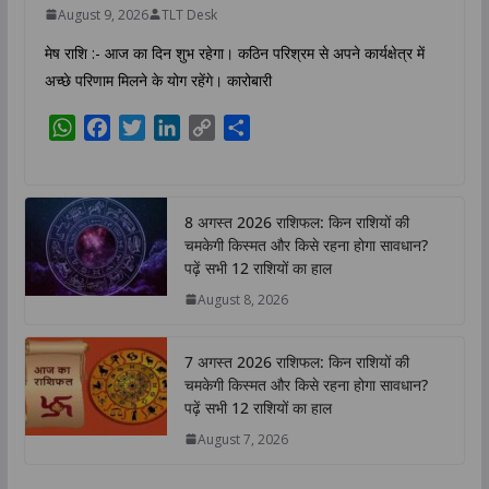
August 9, 2026
TLT Desk
मेष राशि :- आज का दिन शुभ रहेगा। कठिन परिश्रम से अपने कार्यक्षेत्र में
अच्छे परिणाम मिलने के योग रहेंगे। कारोबारी
W
F
T
L
C
S
h
a
w
i
o
h
a
c
i
n
p
a
t
e
t
k
y
r
8 अगस्त 2026 राशिफल: किन राशियों की
s
b
t
e
L
e
चमकेगी किस्मत और किसे रहना होगा सावधान?
A
o
e
d
i
पढ़ें सभी 12 राशियों का हाल
p
o
r
I
n
August 8, 2026
p
k
n
k
7 अगस्त 2026 राशिफल: किन राशियों की
चमकेगी किस्मत और किसे रहना होगा सावधान?
पढ़ें सभी 12 राशियों का हाल
August 7, 2026