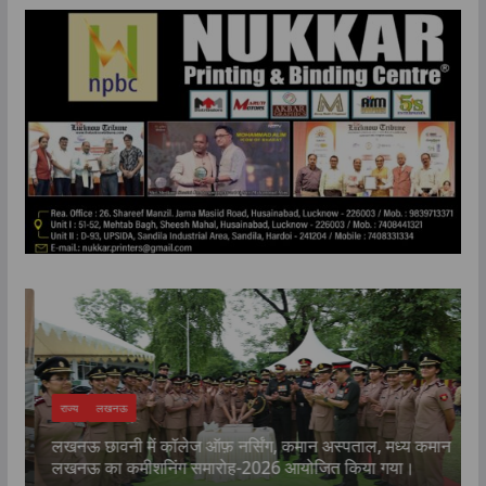
राज्य
लखनऊ
लखनऊ छावनी में कॉलेज ऑफ़ नर्सिंग, कमान अस्पताल, मध्य कमान
क
लखनऊ का कमीशनिंग समारोह-2026 आयोजित किया गया।
प