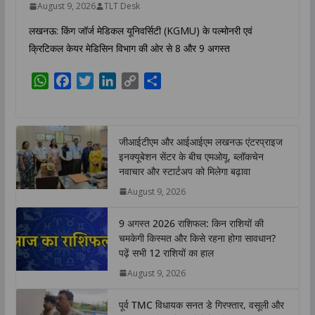
August 9, 2026
TLT Desk
लखनऊ: किंग जॉर्ज मेडिकल यूनिवर्सिटी (KGMU) के पल्मोनरी एवं
क्रिटिकल केयर मेडिसिन विभाग की ओर से 8 और 9 अगस्त
W
F
T
L
C
S
h
a
w
i
o
h
a
c
i
n
p
a
t
e
t
k
y
r
जीआईटीएम और आईआईएम लखनऊ एंटरप्राइज
s
b
t
e
L
e
इनक्यूबेशन सेंटर के बीच एमओयू, ब्लॉकचेन
A
o
e
d
i
नवाचार और स्टार्टअप को मिलेगा बढ़ावा
p
o
r
I
n
August 9, 2026
p
k
n
k
9 अगस्त 2026 राशिफल: किन राशियों की
चमकेगी किस्मत और किसे रहना होगा सावधान?
पढ़ें सभी 12 राशियों का हाल
August 9, 2026
पूर्व TMC विधायक सनत डे गिरफ्तार, वसूली और