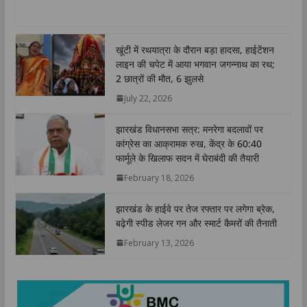
h
a
w
i
o
h
a
c
i
n
p
a
t
e
t
k
y
r
खूंटी में रथयात्रा के दौरान बड़ा हादसा, हाईटेंशन
s
b
t
e
L
e
लाइन की चपेट में आया भगवान जगन्नाथ का रथ;
A
o
e
d
i
2 छात्रों की मौत, 6 झुलसे
p
o
r
I
n
July 22, 2026
p
k
n
k
झारखंड विधानसभा सत्र: मनरेगा बदलावों पर
कांग्रेस का आक्रामक रुख, केंद्र के 60:40
फार्मूले के खिलाफ सदन में घेराबंदी की तैयारी
February 18, 2026
झारखंड के हाईवे पर तेज रफ्तार पर लगेगा ब्रेक,
बढ़ेगी स्पीड लेजर गन और स्मार्ट कैमरों की तैनाती
February 13, 2026