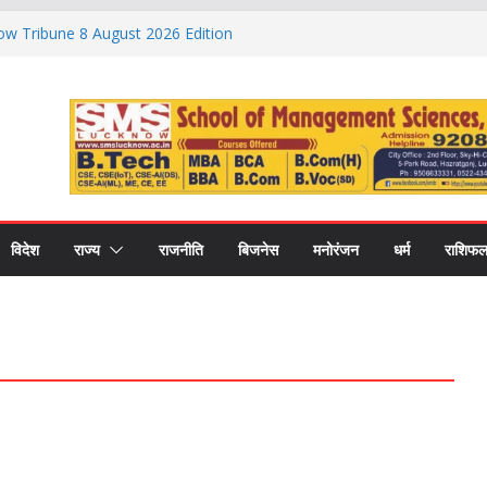
ow Tribune 8 August 2026 Edition
़ के बाद भारत-इस्राइल रक्षा डील की खबर फर्जी, विदेश
ा ‘फेक न्यूज’
भी न करें ये 3 काम, वरना बिगड़ सकती है सेहत; जानें
लग होते हैं कार्डियक अरेस्ट के संकेत, 24 घंटे पहले दिख
ल्द सीट डील और संगठन में बड़े बदलाव की तैयारी,
P 2027’ प्लान
विदेश
राज्य
राजनीति
बिजनेस
मनोरंजन
धर्म
राशिफ