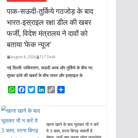
पाक-सऊदी-तुर्किये गठजोड़ के बाद
भारत-इस्राइल रक्षा डील की खबर
फर्जी, विदेश मंत्रालय ने दावों को
बताया ‘फेक न्यूज’
August 8, 2026
TLT Desk
नई दिल्ली: पाकिस्तान, सऊदी अरब और तुर्किये के बीच नए
सुरक्षा ढांचे की खबरों के बीच भारत और इस्राइल के
W
F
T
L
C
S
h
a
w
i
o
h
a
c
i
n
p
a
t
e
t
k
y
r
s
b
t
e
L
e
खाना खाने के बाद भूलकर भी न करें
A
o
e
d
i
ये 3 काम, वरना बिगड़ सकती है
p
o
r
I
n
सेहत; जानें क्या करना रहेगा फायदेमंद