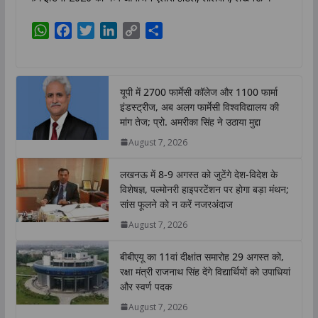
W
F
T
L
C
S
h
a
w
i
o
h
a
c
i
n
p
a
t
e
t
k
y
r
यूपी में 2700 फार्मेसी कॉलेज और 1100 फार्मा
s
b
t
e
L
e
इंडस्ट्रीज, अब अलग फार्मेसी विश्वविद्यालय की
A
o
e
d
i
मांग तेज; प्रो. अमरीका सिंह ने उठाया मुद्दा
p
o
r
I
n
August 7, 2026
p
k
n
k
लखनऊ में 8-9 अगस्त को जुटेंगे देश-विदेश के
विशेषज्ञ, पल्मोनरी हाइपरटेंशन पर होगा बड़ा मंथन;
सांस फूलने को न करें नजरअंदाज
August 7, 2026
बीबीएयू का 11वां दीक्षांत समारोह 29 अगस्त को,
रक्षा मंत्री राजनाथ सिंह देंगे विद्यार्थियों को उपाधियां
और स्वर्ण पदक
August 7, 2026