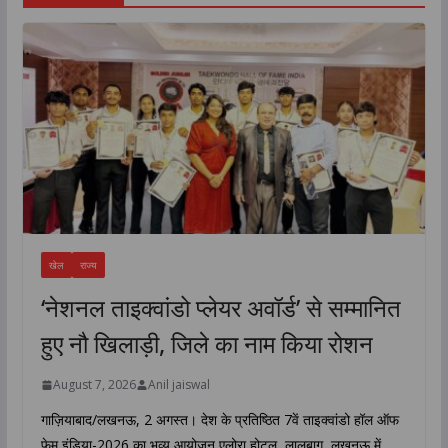
खेल
राज्य
‘नेशनल ताइक्वांडो प्लेयर अवॉर्ड’ से सम्मानित
हुए नौ खिलाड़ी, जिले का नाम किया रोशन
August 7, 2026
Anil jaiswal
गाज़ियाबाद/लखनऊ, 2 अगस्त। देश के प्रतिष्ठित 7वें ताइक्वांडो हॉल ऑफ
फेम इंडिया-2026 का भव्य आयोजन एलोरा होटल, लालबाग, लखनऊ में