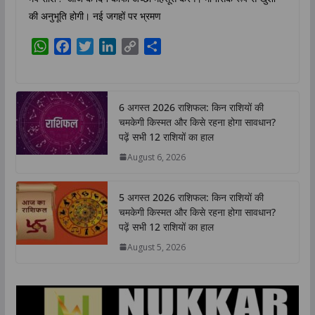
की अनुभूति होगी। नई जगहों पर भ्रमण
W
F
T
L
C
S
h
a
w
i
o
h
a
c
i
n
p
a
t
e
t
k
y
r
6 अगस्त 2026 राशिफल: किन राशियों की
s
b
t
e
L
e
चमकेगी किस्मत और किसे रहना होगा सावधान?
A
o
e
d
i
पढ़ें सभी 12 राशियों का हाल
p
o
r
I
n
August 6, 2026
p
k
n
k
5 अगस्त 2026 राशिफल: किन राशियों की
चमकेगी किस्मत और किसे रहना होगा सावधान?
पढ़ें सभी 12 राशियों का हाल
August 5, 2026