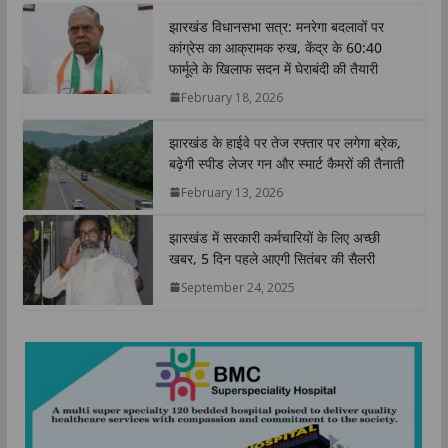
t
e
t
k
y
r
झारखंड विधानसभा सत्र: मनरेगा बदलावों पर
s
b
t
e
L
e
कांग्रेस का आक्रामक रुख, केंद्र के 60:40
A
o
e
d
i
फार्मूले के खिलाफ सदन में घेराबंदी की तैयारी
p
o
r
I
n
February 18, 2026
p
k
n
k
झारखंड के हाईवे पर तेज रफ्तार पर लगेगा ब्रेक,
बढ़ेगी स्पीड लेजर गन और स्मार्ट कैमरों की तैनाती
February 13, 2026
झारखंड में सरकारी कर्मचारियों के लिए अच्छी
खबर, 5 दिन पहले आएगी सितंबर की सैलरी
September 24, 2025