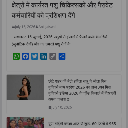
क्षेत्रों में कार्यरत पशु चिकित्सकों और पैरावेट
कर्मचारियों को प्रशिक्षण देंगे
July 16, 2026
Anil jaiswal
लखनऊ: 16 जुलाई, 2026 पशुओं से इंसानों में फैलने वाली बीमारियों
(जुनोटिक रोगों) और नए उभरते पशु रोगों के
W
F
T
L
C
S
h
a
w
i
o
h
a
c
i
n
p
a
t
e
t
k
y
r
छोटे शहर की बेटी हर्षिता साहू ने जीता मिस
s
b
t
e
L
e
यूनिवर्स मध्य प्रदेश 2026 का ताज ,अब मिस
A
o
e
d
i
यूनिवर्स इंडिया 2026 के ग्रैंड फिनाले में दिखाएंगी
p
o
r
I
n
अपना जलवा !!
p
k
n
k
July 10, 2026
यूपी टीईटी परीक्षा आज से शुरू, 60 जिलों में 955