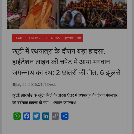
FEATURED NEWS
TOP NEWS
झारखंड
देश
खूंटी में रथयात्रा के दौरान बड़ा हादसा,
हाईटेंशन लाइन की चपेट में आया भगवान
जगन्नाथ का रथ; 2 छात्रों की मौत, 6 झुलसे
July 22, 2026
TLT Desk
खूंटी: झारखंड के खूंटी जिले के तोरपा क्षेत्र में रथयात्रा के दौरान मंगलवार
को दर्दनाक हादसा हो गया। भगवान जगन्नाथ
W
F
T
L
C
S
h
a
w
i
o
h
a
c
i
n
p
a