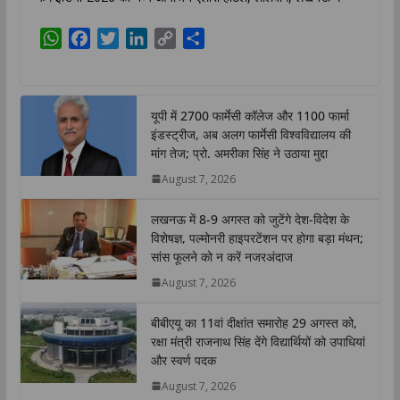
W
F
T
L
C
S
h
a
w
i
o
h
a
c
i
n
p
a
t
e
t
k
y
r
यूपी में 2700 फार्मेसी कॉलेज और 1100 फार्मा
s
b
t
e
L
e
इंडस्ट्रीज, अब अलग फार्मेसी विश्वविद्यालय की
A
o
e
d
i
मांग तेज; प्रो. अमरीका सिंह ने उठाया मुद्दा
p
o
r
I
n
August 7, 2026
p
k
n
k
लखनऊ में 8-9 अगस्त को जुटेंगे देश-विदेश के
विशेषज्ञ, पल्मोनरी हाइपरटेंशन पर होगा बड़ा मंथन;
सांस फूलने को न करें नजरअंदाज
August 7, 2026
बीबीएयू का 11वां दीक्षांत समारोह 29 अगस्त को,
रक्षा मंत्री राजनाथ सिंह देंगे विद्यार्थियों को उपाधियां
और स्वर्ण पदक
August 7, 2026