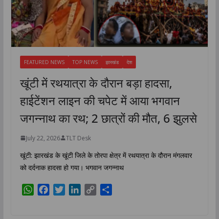
FEATURED NEWS
TOP NEWS
झारखंड
देश
खूंटी में रथयात्रा के दौरान बड़ा हादसा,
हाईटेंशन लाइन की चपेट में आया भगवान
जगन्नाथ का रथ; 2 छात्रों की मौत, 6 झुलसे
July 22, 2026
TLT Desk
खूंटी: झारखंड के खूंटी जिले के तोरपा क्षेत्र में रथयात्रा के दौरान मंगलवार
को दर्दनाक हादसा हो गया। भगवान जगन्नाथ
W
F
T
L
C
S
h
a
w
i
o
h
a
c
i
n
p
a