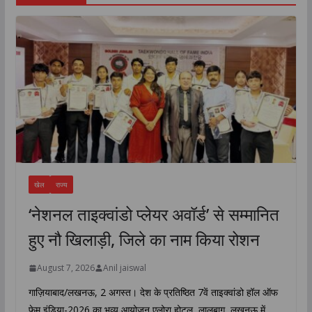
खेल
राज्य
‘नेशनल ताइक्वांडो प्लेयर अवॉर्ड’ से सम्मानित
हुए नौ खिलाड़ी, जिले का नाम किया रोशन
August 7, 2026
Anil jaiswal
गाज़ियाबाद/लखनऊ, 2 अगस्त। देश के प्रतिष्ठित 7वें ताइक्वांडो हॉल ऑफ
फेम इंडिया-2026 का भव्य आयोजन एलोरा होटल, लालबाग, लखनऊ में