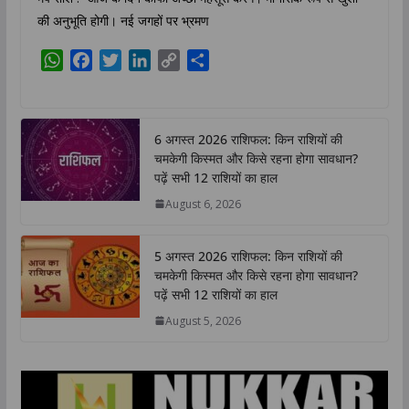
की अनुभूति होगी। नई जगहों पर भ्रमण
W
F
T
L
C
S
h
a
w
i
o
h
a
c
i
n
p
a
t
e
t
k
y
r
6 अगस्त 2026 राशिफल: किन राशियों की
s
b
t
e
L
e
चमकेगी किस्मत और किसे रहना होगा सावधान?
A
o
e
d
i
पढ़ें सभी 12 राशियों का हाल
p
o
r
I
n
August 6, 2026
p
k
n
k
5 अगस्त 2026 राशिफल: किन राशियों की
चमकेगी किस्मत और किसे रहना होगा सावधान?
पढ़ें सभी 12 राशियों का हाल
August 5, 2026