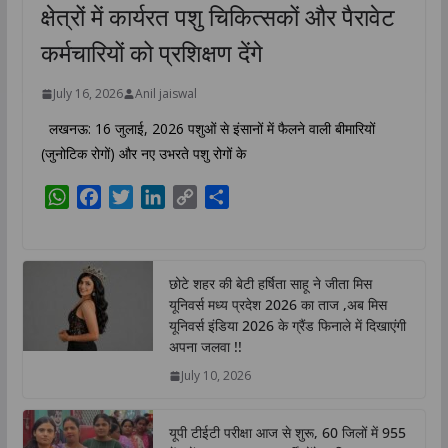
क्षेत्रों में कार्यरत पशु चिकित्सकों और पैरावेट
कर्मचारियों को प्रशिक्षण देंगे
July 16, 2026
Anil jaiswal
लखनऊ: 16 जुलाई, 2026 पशुओं से इंसानों में फैलने वाली बीमारियों
(जुनोटिक रोगों) और नए उभरते पशु रोगों के
W
F
T
L
C
S
h
a
w
i
o
h
a
c
i
n
p
a
t
e
t
k
y
r
छोटे शहर की बेटी हर्षिता साहू ने जीता मिस
s
b
t
e
L
e
यूनिवर्स मध्य प्रदेश 2026 का ताज ,अब मिस
A
o
e
d
i
यूनिवर्स इंडिया 2026 के ग्रैंड फिनाले में दिखाएंगी
p
o
r
I
n
अपना जलवा !!
p
k
n
k
July 10, 2026
यूपी टीईटी परीक्षा आज से शुरू, 60 जिलों में 955