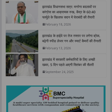
t
e
t
k
y
r
झारखंड विधानसभा सत्र: मनरेगा बदलावों पर
s
b
t
e
L
e
कांग्रेस का आक्रामक रुख, केंद्र के 60:40
A
o
e
d
i
फार्मूले के खिलाफ सदन में घेराबंदी की तैयारी
p
o
r
I
n
February 18, 2026
p
k
n
k
झारखंड के हाईवे पर तेज रफ्तार पर लगेगा ब्रेक,
बढ़ेगी स्पीड लेजर गन और स्मार्ट कैमरों की तैनाती
February 13, 2026
झारखंड में सरकारी कर्मचारियों के लिए अच्छी
खबर, 5 दिन पहले आएगी सितंबर की सैलरी
September 24, 2025