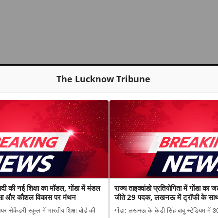
The Lucknow Tribune
सदी की नई शिक्षा का मॉडल, गोंडा में मंडल
राज्य ताइक्वांडो प्रतियोगिता में गोंडा का 
िक्षा और कौशल विकास पर मंथन
जीते 29 पदक, लखनऊ में ट्रॉफी के साथ प
सम्मान
 सेकेंडरी स्कूल में भारतीय शिक्षा बोर्ड की
गोंडा: लखनऊ के केडी सिंह बाबू स्टेडियम में