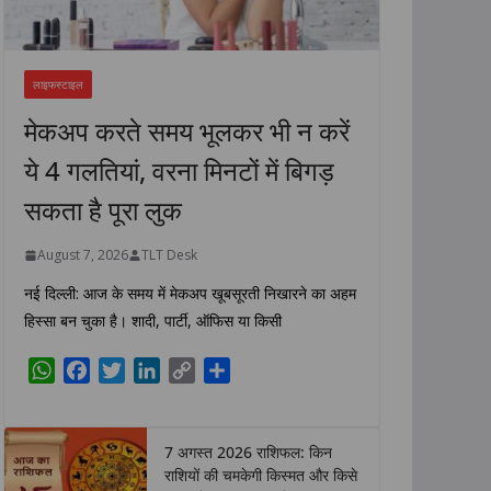
लाइफस्टाइल
मेकअप करते समय भूलकर भी न करें
ये 4 गलतियां, वरना मिनटों में बिगड़
सकता है पूरा लुक
August 7, 2026
TLT Desk
नई दिल्ली: आज के समय में मेकअप खूबसूरती निखारने का अहम
हिस्सा बन चुका है। शादी, पार्टी, ऑफिस या किसी
W
F
T
L
C
S
h
a
w
i
o
h
a
c
i
n
p
a
t
e
t
k
y
r
7 अगस्त 2026 राशिफल: किन
s
b
t
e
L
e
राशियों की चमकेगी किस्मत और किसे