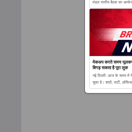
मंडल स्तरीय बैठक का आयोज
शिक्षा बोर्ड 21वीं सदी की नई 
समग्र शिक्षा और कौशल विक
मेकअप करते समय भूलकर भी
बिगड़ सकता है पूरा लुक
नई दिल्ली: आज के समय में 
चुका है। शादी, पार्टी, ऑ
भूलकर भी न करें ये 4 गलतिया
appeared first on The L