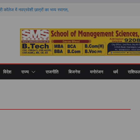
री कॉलेज में नवप्रवेशी छात्रों का भव्य स्वागत,
र और उच्च शिक्षा का मिला मार्गदर्शन
करें ये 4 गलतियां, वरना मिनटों में बिगड़ सकता है
 राशियों की चमकेगी किस्मत और किसे रहना होगा
ों का हाल
ण पर मंथन, आयोग ने जनप्रतिनिधियों से लिए सुझाव,
ाएं
 की नई शिक्षा का मॉडल, गोंडा में मंडल स्तरीय बैठक में
ास पर मंथन
विदेश
राज्य
राजनीति
बिजनेस
मनोरंजन
धर्म
राशिफ