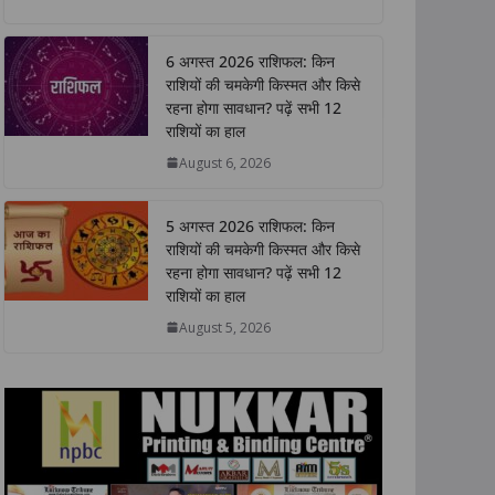
a
c
i
n
p
a
t
e
t
k
y
r
6 अगस्त 2026 राशिफल: किन
s
b
t
e
L
e
राशियों की चमकेगी किस्मत और किसे
A
o
e
d
i
रहना होगा सावधान? पढ़ें सभी 12
p
o
r
I
n
राशियों का हाल
p
k
n
k
August 6, 2026
5 अगस्त 2026 राशिफल: किन
राशियों की चमकेगी किस्मत और किसे
रहना होगा सावधान? पढ़ें सभी 12
राशियों का हाल
August 5, 2026