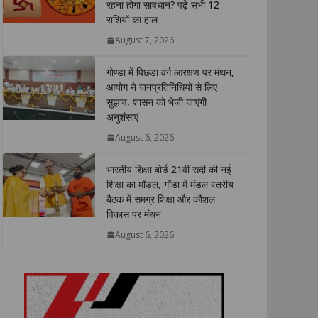
रहना होगा सावधान? पढ़ें सभी 12
A
o
e
d
i
राशियों का हाल
p
o
r
I
n
p
k
n
k
August 7, 2026
गोण्डा में पिछड़ा वर्ग आरक्षण पर मंथन,
आयोग ने जनप्रतिनिधियों से लिए
सुझाव, शासन को भेजी जाएंगी
अनुशंसाएं
August 6, 2026
भारतीय शिक्षा बोर्ड 21वीं सदी की नई
शिक्षा का मॉडल, गोंडा में मंडल स्तरीय
बैठक में समग्र शिक्षा और कौशल
विकास पर मंथन
August 6, 2026