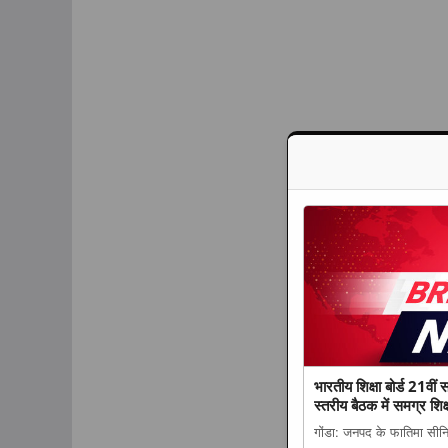
भारतीय शिक्षा बोर्ड 21वीं 
स्तरीय बैठक में समग्र श
गोंडा: जनपद के फातिमा सीनियर