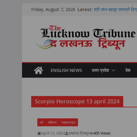
Skip
Latest:
श्री लाल बहादुर शास्त्री डिग्
Friday, August 7, 2026
‘दीक्षारंभ’ कार्यक्रम में करिय
to
मेकअप करते समय भूलकर भी न 
content
पूरा लुक
7 अगस्त 2026 राशिफल: किन
सावधान? पढ़ें सभी 12 राशिय
गोण्डा में पिछड़ा वर्ग आरक्ष
शासन को भेजी जाएंगी अनुशंस
भारतीय शिक्षा बोर्ड 21वीं सदी
समग्र शिक्षा और कौशल विक
ENGLISH NEWS
उत्तर प्रदेश
देश
Scorpio Horoscope 13 april 2024
धर्म
राशिफल
लाइफस्टाइल
April 12, 2024
लखनऊ ट्रिब्यून
405 Views