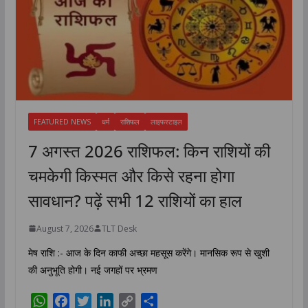
FEATURED NEWS
धर्म
राशिफल
लाइफस्टाइल
7 अगस्त 2026 राशिफल: किन राशियों की
चमकेगी किस्मत और किसे रहना होगा
सावधान? पढ़ें सभी 12 राशियों का हाल
August 7, 2026
TLT Desk
मेष राशि :- आज के दिन काफी अच्छा महसूस करेंगे। मानसिक रूप से खुशी
की अनुभूति होगी। नई जगहों पर भ्रमण
W
F
T
L
C
S