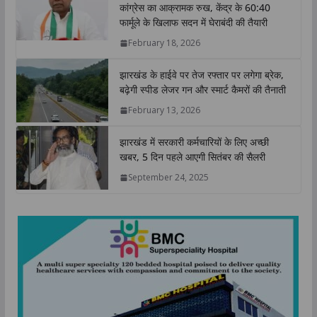
कांग्रेस का आक्रामक रुख, केंद्र के 60:40
A
o
e
d
i
फार्मूले के खिलाफ सदन में घेराबंदी की तैयारी
p
o
r
I
n
February 18, 2026
p
k
n
k
झारखंड के हाईवे पर तेज रफ्तार पर लगेगा ब्रेक,
बढ़ेगी स्पीड लेजर गन और स्मार्ट कैमरों की तैनाती
February 13, 2026
झारखंड में सरकारी कर्मचारियों के लिए अच्छी
खबर, 5 दिन पहले आएगी सितंबर की सैलरी
September 24, 2025