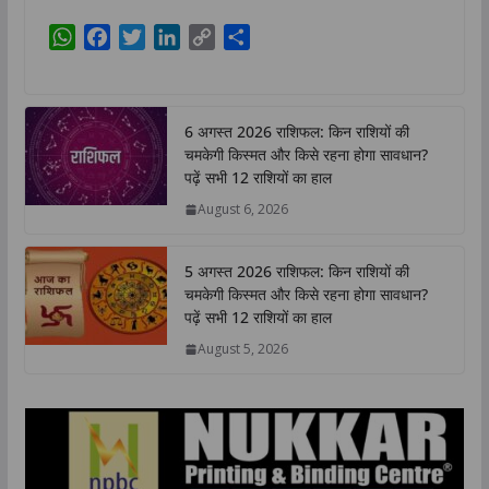
W
F
T
L
C
S
h
a
w
i
o
h
a
c
i
n
p
a
t
e
t
k
y
r
6 अगस्त 2026 राशिफल: किन राशियों की
s
b
t
e
L
e
चमकेगी किस्मत और किसे रहना होगा सावधान?
A
o
e
d
i
पढ़ें सभी 12 राशियों का हाल
p
o
r
I
n
August 6, 2026
p
k
n
k
5 अगस्त 2026 राशिफल: किन राशियों की
चमकेगी किस्मत और किसे रहना होगा सावधान?
पढ़ें सभी 12 राशियों का हाल
August 5, 2026