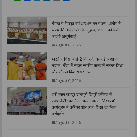
h
a
w
i
o
h
a
c
i
n
p
a
t
e
t
k
y
r
गोण्डा में पिछड़ा वर्ग आरक्षण पर मंथन, आयोग ने
s
b
t
e
L
e
जनप्रतिनिधियों से लिए सुझाव, शासन को भेजी
A
o
e
d
i
जाएंगी अनुशंसाएं
p
o
r
I
n
August 6, 2026
p
k
n
k
भारतीय शिक्षा बोर्ड 21वीं सदी की नई शिक्षा का
मॉडल, गोंडा में मंडल स्तरीय बैठक में समग्र शिक्षा
और कौशल विकास पर मंथन
August 6, 2026
श्री लाल बहादुर शास्त्री डिग्री कॉलेज में
नवप्रवेशी छात्रों का भव्य स्वागत, ‘दीक्षारंभ’
कार्यक्रम में करियर और उच्च शिक्षा का मिला
मार्गदर्शन
August 6, 2026