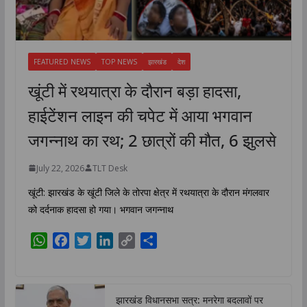
FEATURED NEWS
TOP NEWS
झारखंड
देश
खूंटी में रथयात्रा के दौरान बड़ा हादसा,
हाईटेंशन लाइन की चपेट में आया भगवान
जगन्नाथ का रथ; 2 छात्रों की मौत, 6 झुलसे
July 22, 2026
TLT Desk
खूंटी: झारखंड के खूंटी जिले के तोरपा क्षेत्र में रथयात्रा के दौरान मंगलवार
को दर्दनाक हादसा हो गया। भगवान जगन्नाथ
W
F
T
L
C
S
h
a
w
i
o
h
a
c
i
n
p
a
t
e
t
k
y
r
झारखंड विधानसभा सत्र: मनरेगा बदलावों पर
s
b
t
e
L
e