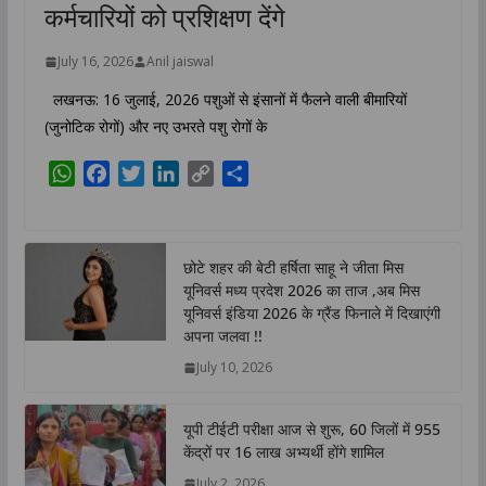
कर्मचारियों को प्रशिक्षण देंगे
July 16, 2026
Anil jaiswal
लखनऊ: 16 जुलाई, 2026 पशुओं से इंसानों में फैलने वाली बीमारियों
(जुनोटिक रोगों) और नए उभरते पशु रोगों के
W
F
T
L
C
S
h
a
w
i
o
h
a
c
i
n
p
a
t
e
t
k
y
r
छोटे शहर की बेटी हर्षिता साहू ने जीता मिस
s
b
t
e
L
e
यूनिवर्स मध्य प्रदेश 2026 का ताज ,अब मिस
A
o
e
d
i
यूनिवर्स इंडिया 2026 के ग्रैंड फिनाले में दिखाएंगी
p
o
r
I
n
अपना जलवा !!
p
k
n
k
July 10, 2026
यूपी टीईटी परीक्षा आज से शुरू, 60 जिलों में 955
केंद्रों पर 16 लाख अभ्यर्थी होंगे शामिल
July 2, 2026