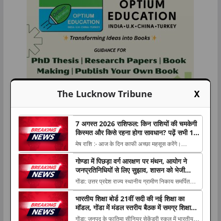
X
The Lucknow Tribune
7 अगस्त 2026 राशिफल: किन राशियों की चमकेगी
किस्मत और किसे रहना होगा सावधान? पढ़ें सभी 12
राशियों का हाल
मेष राशि :- आज के दिन काफी अच्छा महसूस करेंगे।
मानसिक रूप से खुशी की अनुभूति होगी। नई जगहों पर
गोण्डा में पिछड़ा वर्ग आरक्षण पर मंथन, आयोग ने
भ्रमण The post 7 अगस्त 2026 राशिफल: किन राशियों
जनप्रतिनिधियों से लिए सुझाव, शासन को भेजी
की चमकेगी किस्मत और किसे रहना होगा सावधान? पढ़ें सभी
जाएंगी अनुशंसाएं
गोंडा: उत्तर प्रदेश राज्य स्थानीय ग्रामीण निकाय समर्पित
12 राशियों का हाल appeared first on The
पिछड़ा वर्ग आयोग की बैठक गुरुवार को जिला पंचायत सभागार
Lucknow Tribun...
भारतीय शिक्षा बोर्ड 21वीं सदी की नई शिक्षा का
में आयोग The post गोण्डा में पिछड़ा वर्ग आरक्षण पर मंथन,
मॉडल, गोंडा में मंडल स्तरीय बैठक में समग्र शिक्षा
आयोग ने जनप्रतिनिधियों से लिए सुझाव, शासन को भेजी
और कौशल विकास पर मंथन
गोंडा: जनपद के फातिमा सीनियर सेकेंडरी स्कूल में भारतीय