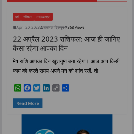
धर्म
राशिफल
लाइफस्टाइल
April 20, 2023
लखनऊ ट्रिब्यून
368 Views
22 अप्रैल 2023 राशिफल: आज ही जानिए
कैसा रहेगा आपका दिन
मेष राशि आपका दिन खुशनुमा बना रहेगा। आज आप किसी
काम को करते समय अपने मन को शांत रखें, तो
W
F
T
L
C
S
h
a
w
i
o
h
a
c
i
n
p
a
Read More
t
e
t
k
y
r
s
b
t
e
L
e
A
o
e
d
i
p
o
r
I
n