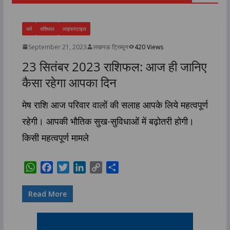
धर्म
राशिफल
लाइफस्टाइल
September 21, 2023
लखनऊ ट्रिब्यून
420 Views
23 सितंबर 2023 राशिफल: आज ही जानिए
कैसा रहेगा आपका दिन
मेष राशि आज परिवार वालों की सलाह आपके लिये महत्वपूर्ण
रहेगी। आपकी भौतिक सुख-सुविधाओं में बढ़ोतरी होगी।
किसी महत्वपूर्ण मामले
W
F
T
L
C
S
h
a
w
i
o
h
a
c
i
n
p
a
Read More
t
e
t
k
y
r
s
b
t
e
L
e
A
o
e
d
i