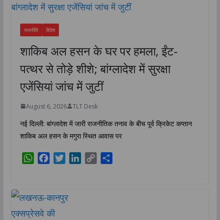
राजनीति
विदेश
शाकिब अल हसन के घर पर हमला, ईंट-
पत्थर से तोड़े शीशे; बांग्लादेश में सुरक्षा
एजेंसियां जांच में जुटीं
August 6, 2026
TLT Desk
नई दिल्ली: बांग्लादेश में जारी राजनीतिक तनाव के बीच पूर्व क्रिकेट कप्तान
शाकिब अल हसन के मगुरा स्थित आवास पर
W
F
T
L
C
S
h
a
w
i
o
h
a
c
i
n
p
a
t
e
t
k
y
r
s
b
t
e
L
e
A
o
e
d
i