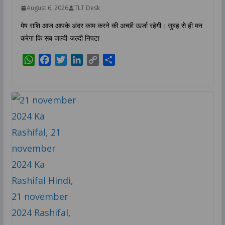
August 6, 2026
TLT Desk
मेष राशि आज आपके अंदर काम करने की अच्छी ऊर्जा रहेगी। सुबह से ही मन
करेगा कि सब जल्दी-जल्दी निपटा
W
F
T
L
C
S
h
a
w
i
o
h
a
c
i
n
p
a
t
e
t
k
y
r
s
b
t
e
L
e
A
o
e
d
i
p
o
r
I
n
p
k
n
k